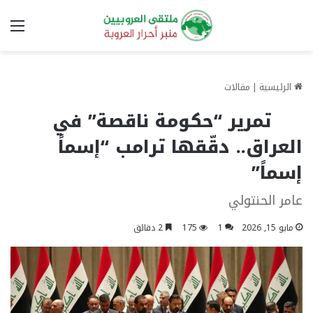
الق
الرئيسية
|
مقالات
تمرير “حكومة ناقصة” في
العراق.. دقّقها ترامب “إسماً
إسماً”
عامر الحنتولي
مايو 15, 2026
1
175
2 دقائق