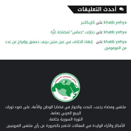
أحدث التعليقات
khatib yehya
على
كاريكاتير
khatib yehya
على
تنازلت “حماس” لمصلحة غزّة
khatib yehya
على
إنهاء الخلاف في عين منين بريف دمشق وإفراج عن عدد
من الموقوفين
ملتقى وفضاء رحيب، للبحث والحوار في قضايا الوطن والأمة، على ضوء ثورات
الربيع العربي بعامة،
الثورة السورية بخاصة.
الأفكار والآراء الواردة في المقالات لاتعبر بالضرورة عن رأي ملتقى العروبيين