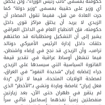
حكومته بمسمى “نائب رئيس الوزراء”، ولن يحصل
أي وزير على حقيبة بمسمى “وزير دولة” كما
جرت العادة من قبل، ففيما تقول المصادر أن
الزيدي لا يريد أن يخلق مراكز قوى داخل
حكومته، فإن الانطباع العام في الداخل العراقي
يشير إلى أن التشكيل ومتطلباته قد صاغتهم
حلقات داخل إدارة الرئيس الأميركي دونالد
ترامب، وأن الزيدي قد نجح في إرضاء واشنطن،
فيما تنشغل أوساط عراقية في تقدير قيمة
الفاتورة السياسية التي سيسدها علي الزيدي
جراء إغضابه إيران “شديدة النفوذ” في العراق،
لمصلحة الولايات المتحدة، فيما لا تزال “ردة
فعل إيران” غامضة وباردة وتشي بـ”الأخطر” الذي
لم يتقرر في طهران حتى الآن، بعد زيارتين
منفصلتين زمنياً نفذهما إسماعيل قاآني سراً