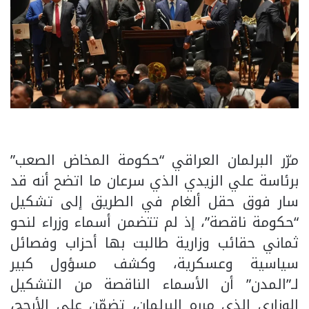
مرّر البرلمان العراقي “حكومة المخاض الصعب”
برئاسة علي الزيدي الذي سرعان ما اتضح أنه قد
سار فوق حقل ألغام في الطريق إلى تشكيل
“حكومة ناقصة”، إذ لم تتضمن أسماء وزراء لنحو
ثماني حقائب وزارية طالبت بها أحزاب وفصائل
سياسية وعسكرية، وكشف مسؤول كبير
لـ”المدن” أن الأسماء الناقصة من التشكيل
الوزاري الذي مرره البرلمان، تضمّن على الأرجح،