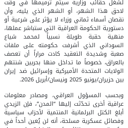
لشغل حقائب وزارية سيتم ترميمها في وقت
لاحق هذا الشهر، أو الشهر الذي يليه، وأن
نقصان أسماء ثماني وزراء لا يؤثر على شرعية أو
دستورية الحكومة العراقية التي ستباشر عملها،
منهية حقبة طويلة نسبياً لمحمد شياع
السوداني الذي أشرفت حكومته على ملفات
صعبة وشديدة التعقيد كادت مراراً أن تعصف
بالعراق، خصوصاً ما تداخل منها بحربين شنتهم
الولايات المتحدة الأميركية وإسرائيل ضد إيران
بين حزيران/يونيو 2025 ونيسان/أبريل 2026.
وبحسب المسؤول العراقي، ومصادر معلومات
عراقية أخرى تحدّثت إليها “المدن”، فإن الزيدي
أبلغ الكتل البرلمانية المنتمية لأحزاب سياسية
وفصائل عسكرية مسلحة، أنه لن يُعين أحداً في