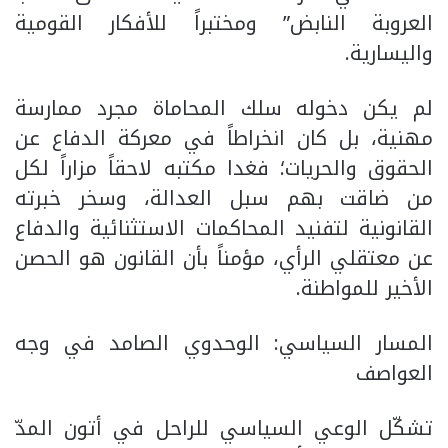
العروبة النابض” ومختبراً للأفكار القومية
واليسارية.
​لم يكن دخوله سلك المحاماة مجرد ممارسة
مهنية، بل كان انخراطاً في معركة الدفاع عن
الحقوق والحريات؛ فغدا مكتبه لاحقاً مزاراً لكل
من ضاقت بهم سبل العدالة، وسخر خبرته
القانونية لتفنيد المحاكمات الاستثنائية والدفاع
عن معتقلي الرأي، مؤمناً بأن القانون هو الحصن
الأخير للمواطنة.
​المسار السياسي: الوحدوي الصامد في وجه
العواصف
​تشكّل الوعي السياسي للراحل في أتون المدّ