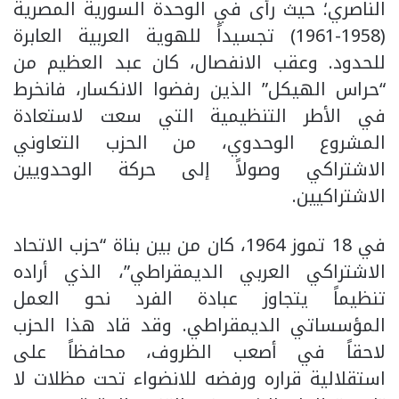
الناصري؛ حيث رأى في الوحدة السورية المصرية
(1958-1961) تجسيداً للهوية العربية العابرة
للحدود. وعقب الانفصال، كان عبد العظيم من
“حراس الهيكل” الذين رفضوا الانكسار، فانخرط
في الأطر التنظيمية التي سعت لاستعادة
المشروع الوحدوي، من الحزب التعاوني
الاشتراكي وصولاً إلى حركة الوحدويين
الاشتراكيين.
​في 18 تموز 1964، كان من بين بناة “حزب الاتحاد
الاشتراكي العربي الديمقراطي”، الذي أراده
تنظيماً يتجاوز عبادة الفرد نحو العمل
المؤسساتي الديمقراطي. وقد قاد هذا الحزب
لاحقاً في أصعب الظروف، محافظاً على
استقلالية قراره ورفضه للانضواء تحت مظلات لا