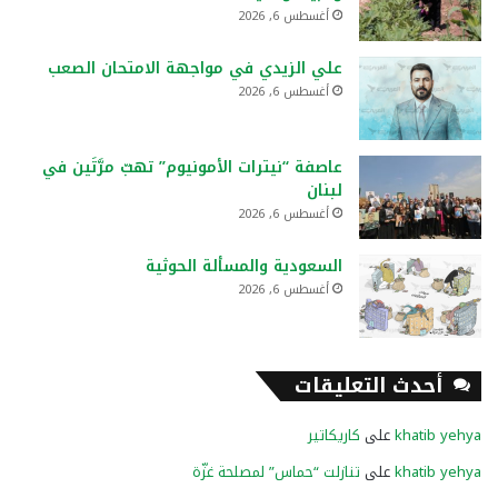
أغسطس 6, 2026
علي الزيدي في مواجهة الامتحان الصعب
أغسطس 6, 2026
عاصفة “نيترات الأمونيوم” تهبّ مرَّتَين في
لبنان
أغسطس 6, 2026
السعودية والمسألة الحوثية
أغسطس 6, 2026
أحدث التعليقات
khatib yehya
على
كاريكاتير
khatib yehya
على
تنازلت “حماس” لمصلحة غزّة