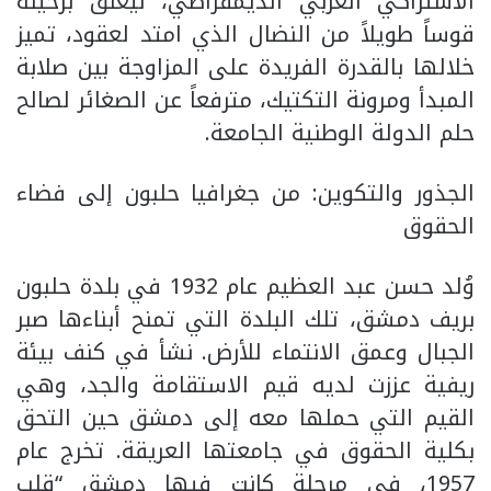
الاشتراكي العربي الديمقراطي، ليُغلق برحيله
قوساً طويلاً من النضال الذي امتد لعقود، تميز
خلالها بالقدرة الفريدة على المزاوجة بين صلابة
المبدأ ومرونة التكتيك، مترفعاً عن الصغائر لصالح
حلم الدولة الوطنية الجامعة.
​الجذور والتكوين: من جغرافيا حلبون إلى فضاء
الحقوق
​وُلد حسن عبد العظيم عام 1932 في بلدة حلبون
بريف دمشق، تلك البلدة التي تمنح أبناءها صبر
الجبال وعمق الانتماء للأرض. نشأ في كنف بيئة
ريفية عززت لديه قيم الاستقامة والجد، وهي
القيم التي حملها معه إلى دمشق حين التحق
بكلية الحقوق في جامعتها العريقة. تخرج عام
1957، في مرحلة كانت فيها دمشق “قلب