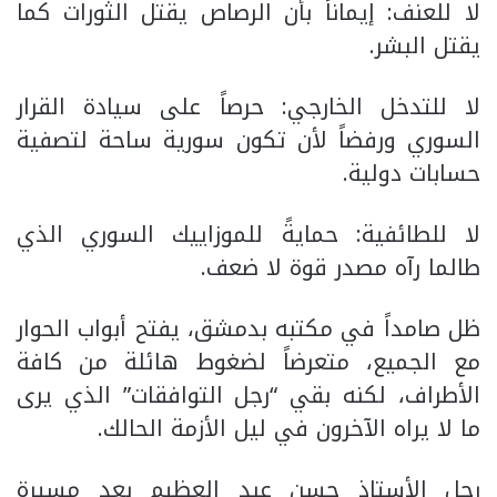
​لا للعنف: إيماناً بأن الرصاص يقتل الثورات كما
يقتل البشر.
​لا للتدخل الخارجي: حرصاً على سيادة القرار
السوري ورفضاً لأن تكون سورية ساحة لتصفية
حسابات دولية.
​لا للطائفية: حمايةً للموزاييك السوري الذي
طالما رآه مصدر قوة لا ضعف.
​ظل صامداً في مكتبه بدمشق، يفتح أبواب الحوار
مع الجميع، متعرضاً لضغوط هائلة من كافة
الأطراف، لكنه بقي “رجل التوافقات” الذي يرى
ما لا يراه الآخرون في ليل الأزمة الحالك.
​رحل الأستاذ حسن عبد العظيم بعد مسيرة