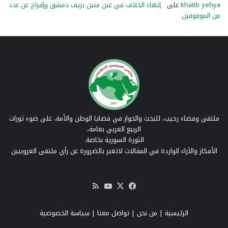
khatib yehya
على
إنهاء الخلاف في عين منين بريف دمشق وإفراج عن عدد
من الموقوفين
ملتقى وفضاء رحيب، للبحث والحوار في قضايا الوطن والأمة، على ضوء ثورات
الربيع العربي بعامة،
الثورة السورية بخاصة.
الأفكار والآراء الواردة في المقالات لاتعبر بالضرورة عن رأي ملتقى العروبيين
‫X
فيسبوك
‫YouTube
ملخص
الموقع
RSS
الرئيسية
|
من نحن
|
تواصل معنا
| سياسة الخصوصية