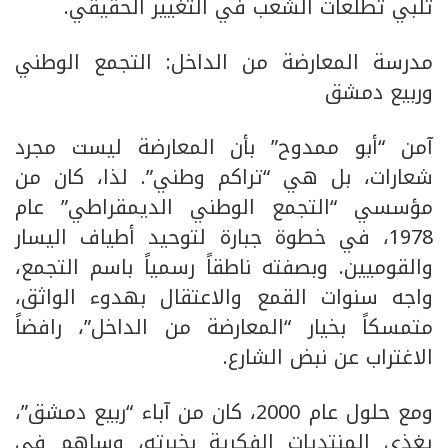
تلبي تطلعات الشعب في التغيير الحقيقي.
​مدرسة المعارضة من الداخل: التجمع الوطني
وربيع دمشق
​آمن “أبو ممدوح” بأن المعارضة ليست مجرد
شعارات، بل هي “تراكم وطني”. لذا، كان من
مؤسسي “التجمع الوطني الديمقراطي” عام
1978، في خطوة جبارة لتوحيد أطياف اليسار
والقوميين. وبصفته ناطقاً رسمياً باسم التجمع،
واجه سنوات القمع والاعتقال بهدوء الواثق،
متمسكاً بخيار “المعارضة من الداخل”، رافضاً
الاغتراب عن نبض الشارع.
​ومع حلول عام 2000، كان من آباء “ربيع دمشق”،
يغذي المنتديات الفكرية بخبرته، وساهم في