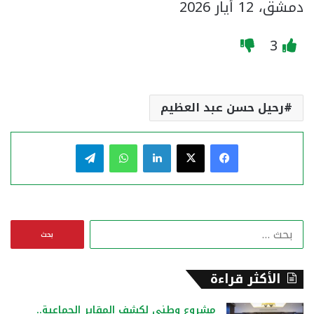
​دمشق، 12 أيار 2026
3
رحيل حسن عبد العظيم
فيسبوك
‫X
لينكدإن
واتساب
تيلقرام
ا
ل
ب
ح
الأكثر قراءة
ث
ع
مشروع وطني لكشف المقابر الجماعية..