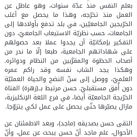
بعلم النفس منذ عدّة سنوات، وهو عاطل عن
العمل منذ تخرّجه، وهذا ما يحصل مع أغلب
الخرّيجين الجامعيّين، في بلد تدفع بأولادها إلى
الجامعات، حسب نظريّة الاستيعاب الجامعيّ، دون
التفكير بإمكانيّة أن يجدوا عملا بعد حصولهم
على شهاداتهم الجامعية، طبعا إلّا ما ندر من
أصحاب الحظوة والمقرَّبين من النظام ودوائره.
وهكذا يجد الشاب نفسه وقد راكم عمره
العلميّ، ووصل إلى سنّ النضج والحياة العمليّة
دون أُفق مستقبليّ. حسن مرتبط بــ(زهرة) الفتاة
الخرّيجة الجامعيّة أيضا، في فرع اللغة الإنكليزية،
مازال يصبّرها حتّى يحصل على عمل لكي يتزوّجا.
التقى حسن بصديقه (ماجد)، وبعد الاطمئنان عن
الأحوال، علم ماجد أنّ حسن يبحث عن عمل، وأنّ