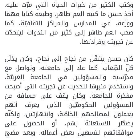
وكتب الكثير من خبرات الحياة التي مرّت عليه.
أخذ حسن ما كتبه العم طاهر، وطبعه كتابا مهمّا
ووزّعه، في المدارس والمراكز الثقافيّة، كما
صحب العم طاهر إلى كثير من الندوات ليتحدّث
عن تجربته وفرادتها.
كان حسن ينتقّل من نجاح إلى نجاح، وكان يذلّل
كلّ الصِّعاب. كما عاد إلى جامعته، وتواصل مع
مدرّسيه والمسؤولين في الجامعة الغربيّة،
واستخدم منبرها للحديث عن تجربته التي أصبحت
مفخرة للجامعة. وكان يقف على مسافة من
المسؤولين الحكوميّين الذين يعرف أنّهم
يعملون لمصالحهم الخاصّة، وانتهازيّين، ولكنّه
يضطّر للاستعانة بهم، أو الحصول على
موافقاتهم لتسهيل بعض أعماله. وبعد مضيِّ