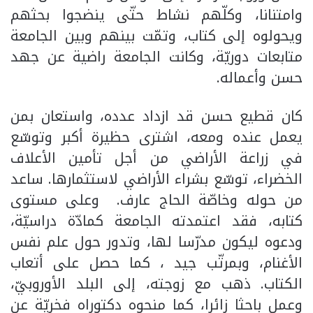
وامتنانا، وكلّهم نشاط حتّى ينضجوا بحثهم
ويحولوه إلى كتاب، وتمّت بينهم وبين الجامعة
متابعات دوريّة، وكانت الجامعة راضية عن جهد
حسن وأعماله.
كان قطيع حسن قد ازداد عدده، واستعان بمن
يعمل عنده ومعه، اشترى حظيرة أكبر وتوسّع
في زراعة الأراضي من أجل تأمين الأعلاف
الخضراء، توسّع بشراء الأراضي لاستثمارها. ساعد
من حوله وخاصّة الحاج عارف. وعلى مستوى
كتابه، فقد اعتمدته الجامعة كمادّة دراسيّة،
ودعوه ليكون مدرّسا لها، وتدور حول علم نفس
الأغنام، وبمرتّب جيد ، كما حصل على أتعاب
الكتاب. ذهب مع زوجته، إلى البلد الأوروبيّ،
وعمل باحثا زائرا، كما منحوه دكتوراه فخريّة عن