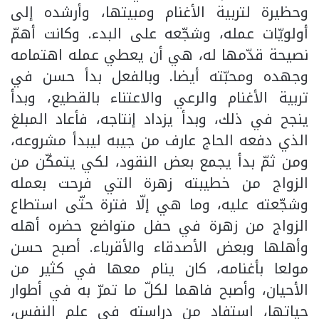
وحظيرة لتربية الأغنام ومبيتها، وأرشده إلى
أولويّات عمله، وشجّعه على البدء. وكانت أهمّ
نصيحة قدّمها له، هي أن يعطي عمله اهتمامه
وجهده ومحبّته أيضا. وبالفعل بدأ حسن في
تربية الأغنام والرعي والاعتناء بالقطيع، وبدأ
ينجح في ذلك، وبدأ يزداد إنتاجه، فأعاد المبلغ
الذي دفعه الحاج عارف من جيبه ليبدأ مشروعه،
ومن ثمّ بدأ يجمع بعض النقود، لكي يتمكّن من
الزواج من خطيبته زهرة التي فرحت بعمله
وشجّعته عليه، وما هي إلّا فترة حتّى استطاع
الزواج من زهرة في حفل متواضع حضره أهله
وأهلها وبعض الأصدقاء والأقرباء. أصبح حسن
مولعا بأغنامه، كان ينام معها في كثير من
الأحيان، وأصبح فاهما لكلّ ما تمرّ به في أطوار
حياتها، استفاد من دراسته في علم النفس،