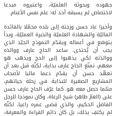
جهوده وبحوثه العلميّة، واعتبروه مبدعا
لاختصاص لم يسبقه أحد له: علم نفس الأغنام.
وأخيرا عاد حسن وزجته إلى بلده محمّلا بالفائدة
الماليّة والشهادة العلميّة والخبرة العمليّة، وبدأ
يتوسّع في أعماله ويقدّم النموذج الجيّد الذي
يجب أن يُحتذى. ساعد الحاج عارف ووالدَه
ووالدَته لكي يذهبوا إلى الحج ويذهب هو
معهم، تمنّع الحاج عارف بداية، لكنّه قبل بعد أن
تعهّد حسن أن يقدّم دعما ماليا لأصحاب
المشاريع الصغيرة للبداية في رحلة حياتهم،
مثلما حصل معه هو. كما عرّف الحاج عارف حسن
على (العمّ طاهر) شيخ الرعاة، وكان نموذجا للرجل
الفاضل الحكيم، والذي قضى عمره راعيا، لكنّه
لم يكتفِ بذلك، بل كان دائم القراءة والمعرفة،