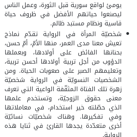
يومئ لواقع سورية قبل الثورة، وعمل الناس
ليصنعوا حياتهم الأفضل في ظروف حياة
قاسية ونظام مستبد ظالم.
شخصيّة المرأة في الرواية تقدّم نماذج
تعيش معنا مدى العمر، منها الأمّ، أمّ حسن،
بحنانها الفائض على أولادها، وبعملها
الدؤوب من أجل تربية أولادها أحسن تربية،
وتعليمهم الصبر على صعوبات الحياة. ومن
الشخصيات النسويّة في الرواية شخصيّة
زهرة تلك الفتاة المثقّفة الواعية التي تعرف
معنى حقوق الزوجيّة، وتستخدم علمها
الذي حصّلته خير استخدام، في معاملاتها
وفي تفكيرها. وهناك شخصيّات نسائيّة
أخرى متعدّدة يجدها القارئ في ثنايا هذه
الرواية.