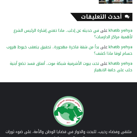
أحدث التعليقات
khatib yehya
على
في حديثه عن إدلب.. ماذا تعني إشارة الرئيس الشرع
لأهمية مراكز الدارسات؟
khatib yehya
على
بدأ من شقة فاخرة مهجورة.. تحقيق يتعقب خيوط هروب
حسام لوقا ماذا كشف؟
khatib yehya
على
تحت بيوت الأشرفية شبكة موت.. أنفاق قسد تضع أبنية
حلب على حافة الانهيار
ملتقى وفضاء رحيب، للبحث والحوار في قضايا الوطن والأمة، على ضوء ثورات