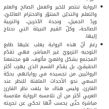
الرواية تنتصر للخير والعمل الصالح والعلم
والتعلم والتديّن المتنوّر والاحترام العائليّ،
وردّ الجميل، ونجدة الآخرين، والتربية
الصالحة، وكلّ القيم النبيلة التي نحتاج
إليها.
رغمَ أنّ هذه الرواية يغلب عليها طابع
التوجيه التربويّ غير المباشر، فهي تقدّم
المجتمع بشكل واقعيّ مألوف، هو مجتمعنا
الحقيقيّ، بل يقدّم القسم الذي يهرب أكثر
الروائيين من تجسيده في رواياتهم، بحجّة
السعي نحو الأحداث الملفتة للنظر عند
القارئ، وليس هناك ما يلفت نظر القارئ
العربي أكثر من أن تلامسه الرواية ملامسة
مباشرة حتّى يحسب أنّها تحكي عن تجربته