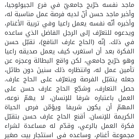
ماجد نفسه خرّيج جامعيّ في فرع الجيولوجيا،
وأخبر ماجد حسن أنّ لديه فرصة عمل مناسبة له،
وأخبره أنّه نفسه يعمل راعيا وفي تربية الأغنام،
ويدعوه للتعرّف إلى الرجل الفاضل الذي ساعده
في ذلك. إنّه (الحاج عارف النافع)، تقبّل حسن
الفكرة بعد أن استغرب كيف يعمل صديقه راعيا
وهو خرّيج جامعي، لكن واقع البطالة وعجزه عن
تأمين عمل له، وانتظاره ذلك سنينَ دون طائل،
جعله يتقبّل الفرصة ويتعرّف على الحاج عارف.
حصل التعارف، وشجّع الحاج عارف حسن على
العمل باعتباره شرفا للإنسان، لا يهمّ نوعه،
المهمّ أن يكون شريفا ويؤمّن فرص الحياة
الكريمة للإنسان. أقنع الحاج عارف حسن بتقبّل
فكرة العمل بالرعي، وقدّم له مساعدة لشراء
مجموعة أغنام، وساعده في استئجار بيت صغير