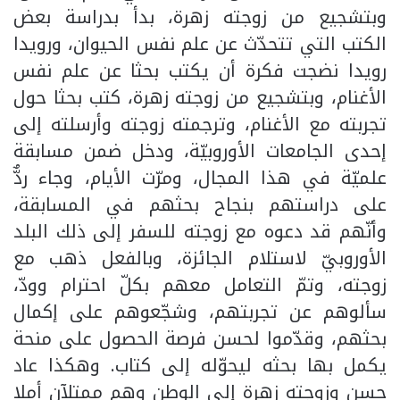
وبتشجيع من زوجته زهرة، بدأ بدراسة بعض
الكتب التي تتحدّث عن علم نفس الحيوان، ورويدا
رويدا نضجت فكرة أن يكتب بحثا عن علم نفس
الأغنام، وبتشجيع من زوجته زهرة، كتب بحثا حول
تجربته مع الأغنام، وترجمته زوجته وأرسلته إلى
إحدى الجامعات الأوروبيّة، ودخل ضمن مسابقة
علميّة في هذا المجال، ومرّت الأيام، وجاء ردٌّ
على دراستهم بنجاح بحثهم في المسابقة،
وأنّهم قد دعوه مع زوجته للسفر إلى ذلك البلد
الأوروبيّ لاستلام الجائزة، وبالفعل ذهب مع
زوجته، وتمّ التعامل معهم بكلّ احترام وودّ،
سألوهم عن تجربتهم، وشجّعوهم على إكمال
بحثهم، وقدّموا لحسن فرصة الحصول على منحة
يكمل بها بحثه ليحوّله إلى كتاب. وهكذا عاد
حسن وزوجته زهرة إلى الوطن وهم ممتلآن أملا