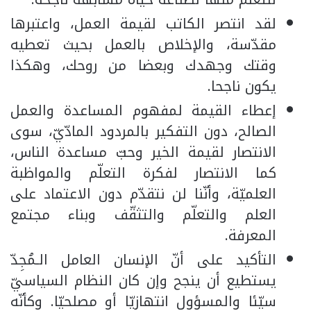
لقد انتصر الكاتب لقيمة العمل، واعتبرها
مقدّسة، والإخلاص بالعمل بحيث تعطيه
وقتك وجهدك وبعضا من روحك، وهكذا
يكون ناجحا.
إعطاء القيمة لمفهوم المساعدة والعمل
الصالح، دون التفكير بالمردود المادّيّ، سوى
الانتصار لقيمة الخير وحبّ مساعدة الناس،
كما الانتصار لفكرة التعلّم والمواظبة
العلميّة، وأنّنا لن نتقدّم دون الاعتماد على
العلم والتعلّم والتثقّف وبناء مجتمع
المعرفة.
التأكيد على أنّ الإنسان العامل الـمُجِدّ
يستطيع أن ينجح وإن كان النظام السياسيّ
سيّئا والمسؤول انتهازيّا أو مصلحيّا. وكأنّه