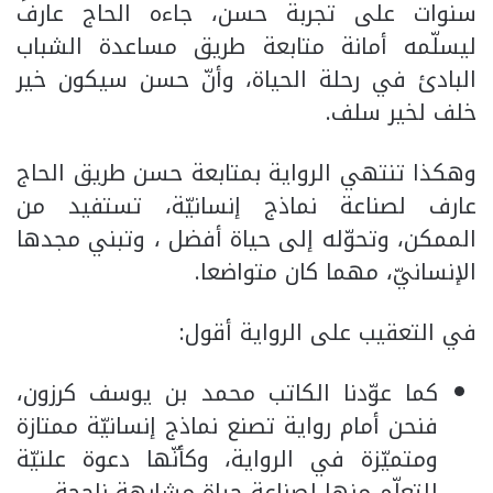
سنوات على تجربة حسن، جاءه الحاج عارف
ليسلّمه أمانة متابعة طريق مساعدة الشباب
البادئ في رحلة الحياة، وأنّ حسن سيكون خير
خلف لخير سلف.
وهكذا تنتهي الرواية بمتابعة حسن طريق الحاج
عارف لصناعة نماذج إنسانيّة، تستفيد من
الممكن، وتحوّله إلى حياة أفضل ، وتبني مجدها
الإنسانيّ، مهما كان متواضعا.
في التعقيب على الرواية أقول:
كما عوّدنا الكاتب محمد بن يوسف كرزون،
فنحن أمام رواية تصنع نماذج إنسانيّة ممتازة
ومتميّزة في الرواية، وكأنّها دعوة علنيّة
للتعلّم منها لصناعة حياة مشابهة ناجحة.