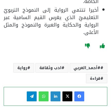
الخاصّة.
أخيرا تنتمي الرواية إلى النموذج التربويّ
التعليميّ الذي يغرس القيم السامية عبر
الرواية والحكاية والعبرة والنموذج والمثل
الأعلى.
#أحمد_العربي
ادب وثقافة
رواية
قراءة
فيسبوك
‫X
لينكدإن
واتساب
تيلقرام