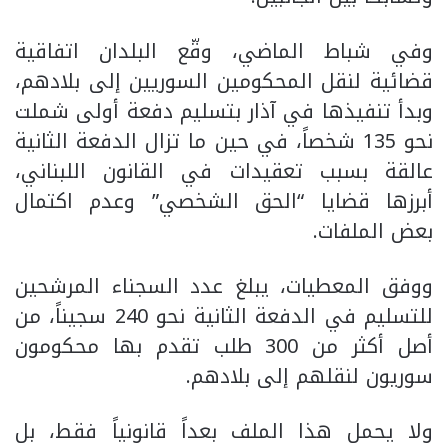
وفي شباط الماضي، وقّع البلدان اتفاقية
قضائية لنقل المحكومين السوريين إلى بلادهم،
وبدأ تنفيذها في آذار بتسليم دفعة أولى شملت
نحو 135 شخصاً، في حين ما تزال الدفعة الثانية
عالقة بسبب تعقيدات في القانون اللبناني،
أبرزها قضايا “الحق الشخصي” وعدم اكتمال
بعض الملفات.
ووفق المعطيات، يبلغ عدد السجناء المرشحين
للتسليم في الدفعة الثانية نحو 240 سجيناً، من
أصل أكثر من 300 طلب تقدم بها محكومون
سوريون لنقلهم إلى بلادهم.
ولا يحمل هذا الملف بعداً قانونياً فقط، بل