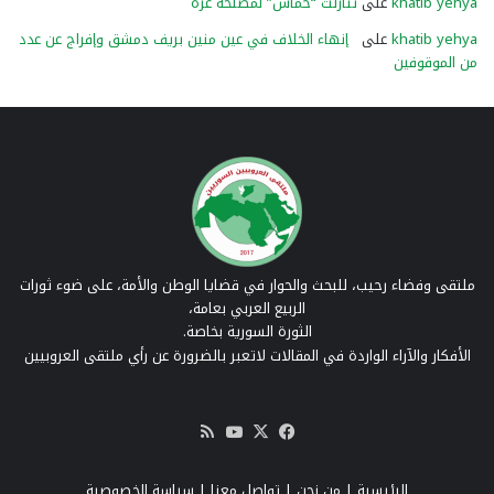
khatib yehya
على
تنازلت “حماس” لمصلحة غزّة
khatib yehya
على
إنهاء الخلاف في عين منين بريف دمشق وإفراج عن عدد
من الموقوفين
ملتقى وفضاء رحيب، للبحث والحوار في قضايا الوطن والأمة، على ضوء ثورات
الربيع العربي بعامة،
الثورة السورية بخاصة.
الأفكار والآراء الواردة في المقالات لاتعبر بالضرورة عن رأي ملتقى العروبيين
‫X
فيسبوك
‫YouTube
ملخص
الموقع
RSS
الرئيسية
|
من نحن
|
تواصل معنا
| سياسة الخصوصية