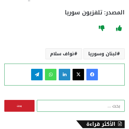
المصدر: تلفزيون سوريا
لبنان وسوريا
نواف سلام
فيسبوك
‫X
لينكدإن
واتساب
تيلقرام
ا
ل
ب
ح
الأكثر قراءة
ث