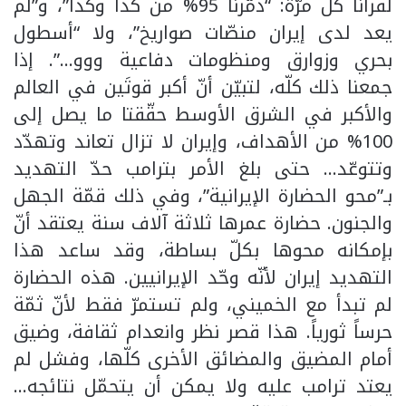
لقرأنا كلّ مرّة: “دمّرنا 95% من كذا وكذا”، و”لم
يعد لدى إيران منصّات صواريخ”، ولا “أسطول
بحري وزوارق ومنظومات دفاعية ووو…”. إذا
جمعنا ذلك كلّه، لتبيّن أنّ أكبر قوتَين في العالم
والأكبر في الشرق الأوسط حقّقتا ما يصل إلى
100% من الأهداف، وإيران لا تزال تعاند وتهدّد
وتتوعّد… حتى بلغ الأمر بترامب حدّ التهديد
بـ”محو الحضارة الإيرانية”، وفي ذلك قمّة الجهل
والجنون. حضارة عمرها ثلاثة آلاف سنة يعتقد أنّ
بإمكانه محوها بكلّ بساطة، وقد ساعد هذا
التهديد إيران لأنّه وحّد الإيرانيين. هذه الحضارة
لم تبدأ مع الخميني، ولم تستمرّ فقط لأنّ ثمّة
حرساً ثورياً. هذا قصر نظر وانعدام ثقافة، وضيق
أمام المضيق والمضائق الأخرى كلّها، وفشل لم
يعتد ترامب عليه ولا يمكن أن يتحمّل نتائجه…