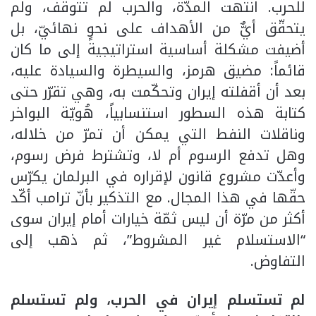
للحرب. انتهت المدّة، والحرب لم تتوقف، ولم
يتحقّق أيٌّ من الأهداف على نحوٍ نهائيّ، بل
أضيفت مشكلة أساسية استراتيجية إلى ما كان
قائماً: مضيق هرمز، والسيطرة والسيادة عليه،
بعد أن أقفلته إيران وتحكّمت به، وهي تقرّر حتى
كتابة هذه السطور استنسابياً، هُويّة البواخر
وناقلات النفط التي يمكن أن تمرّ من خلاله،
وهل تدفع الرسوم أم لا، وتشترط فرض رسوم،
وأعدّت مشروع قانون لإقراره في البرلمان يكرّس
حقّها في هذا المجال. مع التذكير بأنّ ترامب أكّد
أكثر من مرّة أن ليس ثمّة خيارات أمام إيران سوى
“الاستسلام غير المشروط”، ثم ذهب إلى
التفاوض.
لم تستسلم إيران في الحرب، ولم تستسلم