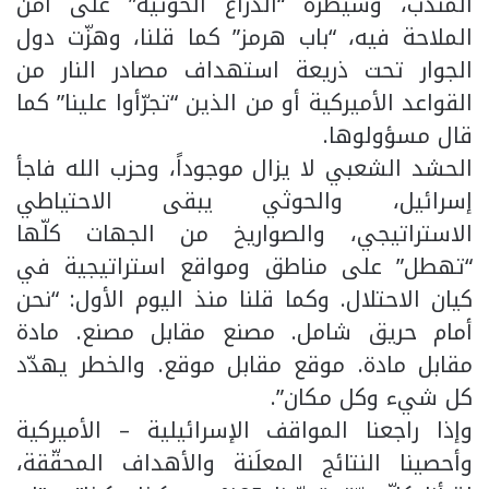
المندب، وسيطرة “الذراع الحوثية” على أمن
الملاحة فيه، “باب هرمز” كما قلنا، وهزّت دول
الجوار تحت ذريعة استهداف مصادر النار من
القواعد الأميركية أو من الذين “تجرّأوا علينا” كما
قال مسؤولوها.
الحشد الشعبي لا يزال موجوداً، وحزب الله فاجأ
إسرائيل، والحوثي يبقى الاحتياطي
الاستراتيجي، والصواريخ من الجهات كلّها
“تهطل” على مناطق ومواقع استراتيجية في
كيان الاحتلال. وكما قلنا منذ اليوم الأول: “نحن
أمام حريق شامل. مصنع مقابل مصنع. مادة
مقابل مادة. موقع مقابل موقع. والخطر يهدّد
كل شيء وكل مكان”.
وإذا راجعنا المواقف الإسرائيلية – الأميركية
وأحصينا النتائج المعلَنة والأهداف المحقّقة،