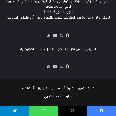
ملتقى وفضاء رحيب، للبحث والحوار في قضايا الوطن والأمة، على ضوء ثورات
الربيع العربي بعامة،
الثورة السورية بخاصة.
الأفكار والآراء الواردة في المقالات لاتعبر بالضرورة عن رأي ملتقى العروبيين
‫X
فيسبوك
‫YouTube
ملخص
الموقع
RSS
الرئيسية
|
من نحن
|
تواصل معنا
| سياسة الخصوصية
‫X
فيسبوك
‫YouTube
ملخص
الموقع
RSS
جميع الحقوق محفوظة لـ ملتقى العروبيين © 2026م
تطوير:
أحمد الكياري
فيسبوك
‫X
واتساب
تيلقرام