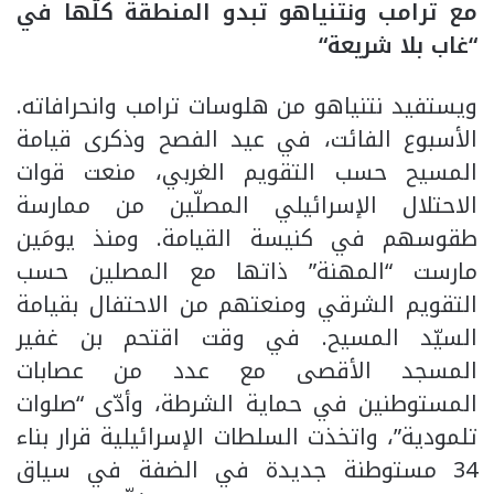
مع ترامب ونتنياهو تبدو المنطقة كلّها في
“غاب بلا شريعة
“
ويستفيد نتنياهو من هلوسات ترامب وانحرافاته.
الأسبوع الفائت، في عيد الفصح وذكرى قيامة
المسيح حسب التقويم الغربي، منعت قوات
الاحتلال الإسرائيلي المصلّين من ممارسة
طقوسهم في كنيسة القيامة. ومنذ يومَين
مارست “المهنة” ذاتها مع المصلين حسب
التقويم الشرقي ومنعتهم من الاحتفال بقيامة
السيّد المسيح. في وقت اقتحم بن غفير
المسجد الأقصى مع عدد من عصابات
المستوطنين في حماية الشرطة، وأدّى “صلوات
تلمودية”، واتخذت السلطات الإسرائيلية قرار بناء
34 مستوطنة جديدة في الضفة في سياق