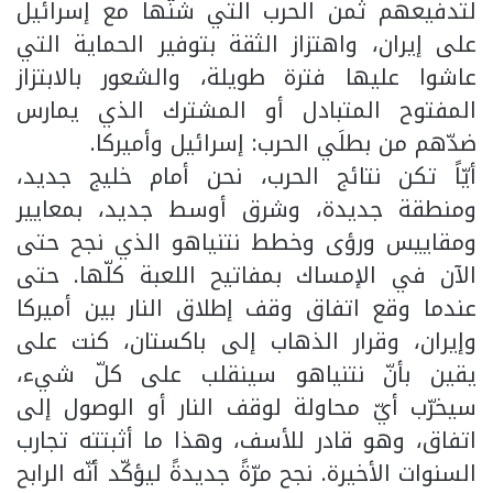
لتدفيعهم ثمن الحرب التي شنّها مع إسرائيل
على إيران، واهتزاز الثقة بتوفير الحماية التي
عاشوا عليها فترة طويلة، والشعور بالابتزاز
المفتوح المتبادل أو المشترك الذي يمارس
ضدّهم من بطلَي الحرب: إسرائيل وأميركا.
أيّاً تكن نتائج الحرب، نحن أمام خليج جديد،
ومنطقة جديدة، وشرق أوسط جديد، بمعايير
ومقاييس ورؤى وخطط نتنياهو الذي نجح حتى
الآن في الإمساك بمفاتيح اللعبة كلّها. حتى
عندما وقع اتفاق وقف إطلاق النار بين أميركا
وإيران، وقرار الذهاب إلى باكستان، كنت على
يقين بأنّ نتنياهو سينقلب على كلّ شيء،
سيخرّب أيّ محاولة لوقف النار أو الوصول إلى
اتفاق، وهو قادر للأسف، وهذا ما أثبتته تجارب
السنوات الأخيرة. نجح مرّةً جديدةً ليؤكّد أنّه الرابح