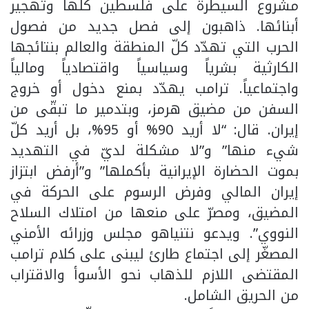
مشروع السيطرة على فلسطين كلّها وتهجير
أبنائها. ذاهبون إلى فصل جديد من فصول
الحرب التي تهدّد كلّ المنطقة والعالم بنتائجها
الكارثية بشرياً وسياسياً واقتصادياً ومالياً
واجتماعياً. ترامب يهدّد بمنع دخول أو خروج
السفن من مضيق هرمز، وبتدمير ما تبقّى من
إيران. قال: “لا أريد 90% أو 95%، بل أريد كلّ
شيء منها” و”لا مشكلة لديّ في التهديد
بموت الحضارة الإيرانية بأكملها” و”أرفض ابتزاز
إيران المالي وفرض الرسوم على الحركة في
المضيق، ومصرّ على منعها من امتلاك السلاح
النووي”. ويدعو نتنياهو مجلس وزرائه الأمني
المصغّر إلى اجتماع طارئ ليبنى على كلام ترامب
المقتضى اللازم للذهاب نحو الأسوأ والاقتراب
من الحريق الشامل.