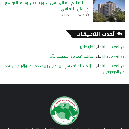
التعليم العالي في سوريا بين وهم التوسع
ورهان التعافي
أغسطس 8, 2026
أحدث التعليقات
khatib yehya
على
كاريكاتير
khatib yehya
على
تنازلت “حماس” لمصلحة غزّة
khatib yehya
على
إنهاء الخلاف في عين منين بريف دمشق وإفراج عن عدد
من الموقوفين