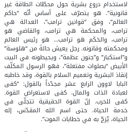
لاستخدام دروع بشرية حول محطّات الطاقة غير
قانونية”. هو يتصرّف على أساس أنّه “حاكم
العالم”، وفق “قوانين ترامب”، العدالة هي
ترامب، والمحكمة هي ترامب، والقاضي هو
ترامب، والحَكَم هو ترامب… هو رئيس العالم
ومحكمته وقانونه. رجل يعيش حالةَ من “هلوسة”
و”استكبار” و”جنون عظمة”، ويحيطونه في البيت
الأبيض “بصلوات مفتعلة”، فهو الرسول المكلّف
إنقاذ البشرية وتعميم السلام بالقوة، وقد خاطبه
البابا لاوون الرابع عشر مجدّداً بالقول: “كفى
لعبادة الذات والمال. كفى لاستعراض القوة.
كفى للحرب. إنّ القوة الحقيقية تتجلّى في
خدمة الحياة. حتى اسم الله المقدّس، إله
الحياة، يُزجّ به في خطابات الموت”.