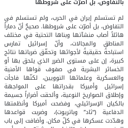
بالتفاوض، بل أصرّت على شروطها
لم تستسلم إيران في الحرب، ولم تستسلم في
التفاوض، بل أصرّت على شروطها. صحيحٌ أنّ دماراً
هائلاً أصاب منشآتها وبناها التحتية في مختلف
المناطق والمجالات، وأنّ إسرائيل تمارس
استباحةً حقيقيةً لأجوائها وتحقّق ضرباتها نتائج
كبيرة، إن على مستوى الضرر الذي يلحق بها أو
الخسائر البشرية في صفوف قواها الأمنية
والعسكرية وعلمائها النوويين، لكنّها فاجأت
إسرائيل وأميركا بقدراتها على المواجهة
وإطلاق الصواريخ النوعية، وألحقت أضراراً جسيمة
بالكيان الإسرائيلي، وفضحت أميركا وأنظمتها
الدفاعية (“ثاد” وباتريوت)، وضربت قواعدها
وهدّدت عسكرها في كلّ مكان. وأضافت إلى باب