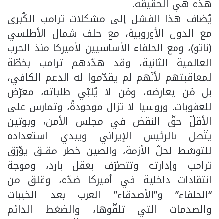
هذه هي الحقيقة.
يُضاف هذا الفشل إلى مشكلات ترامب الكُبرى
مع الدول الأوروبية، مع حلف شمال الأطلسي
(ناتو)، ومع الحلفاء الأساسيين لأميركا منذ الحرب
العالمية الثانية، وقد هدّدهم ترامب بخطّة
لمعاقبتهم لأنّهم لم يقدّموا له الدعم الكافي،
بل مَن يعارضه، ومَن لا يُلبّي طلباته، معرّض
للعقوبات. وروسيا لا تزال موجودةً، وتمارس على
الأقلّ حقّ النقض في مجلس الأمن، وبوتين
يتّصل بالرئيس الإيراني ويبدي استعداده
للتوسّط لحلّ الأزمة، والصين خطر مقلق يؤرّق
ترامب وإدارته وتتصرّف بعقل بارد، وموجة
انتقادات داخلية في أميركا ضدّه، وقلق من
“الحلفاء” و”الأصدقاء” العرب بعد الخيبات
والصدمات التي تلقّوها، والضغط الدائم