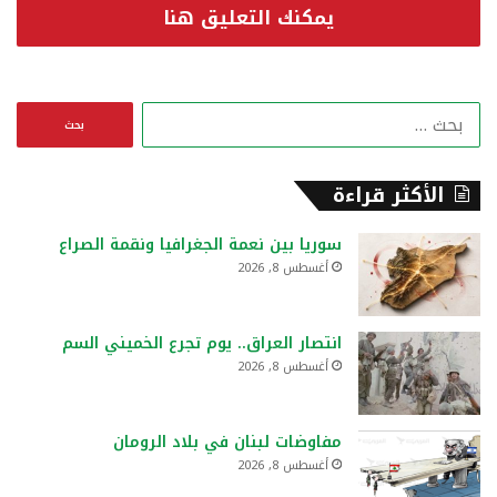
يمكنك التعليق هنا
ا
ل
ب
ح
الأكثر قراءة
ث
ع
سوريا بين نعمة الجغرافيا ونقمة الصراع
ن
أغسطس 8, 2026
:
انتصار العراق.. يوم تجرع الخميني السم
أغسطس 8, 2026
مفاوضات لبنان في بلاد الرومان
أغسطس 8, 2026