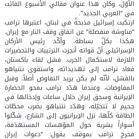
الأوّل، وكان هذا عنوان مقالي الأسبوع الفائت
في “العربي الجديد”.
ارتكبت إسرائيل مذبحةً في لبنان، اعتبرها ترامب
“مناوشة منفصلة” عن اتفاق وقف النار مع إيران.
هكذا بكلّ بساطة. وأكّد رئيس الأركان
الإسرائيلي أنّ قواته أنجزت الترتيبات والتحضيرات
اللازمة لاستكمال الحرب. فشل لقاء باكستان،
فعاد ترامب إلى تهديداته، واستقوى نتنياهو
بالفشل، لأنّه لم يكن يريد التفاوض أصلاً. وقبل
المفاوضات، وعندما هدّد ترامب بمحو الحضارة
الإيرانية وسحق إيران خلال ساعات وإدخالها في
جحيم لا تتخيّله، وهدّد نتنياهو بضرب محطّات
الطاقة كلّها، نزل الإيرانيون إلى الشارع، شكّلوا
أسواراً بشرية حول المؤسّسات المستهدَفة،
فخرج ترامب بموقف يقول: “دعوات إيران