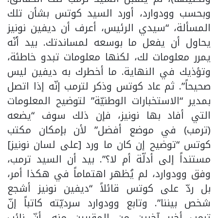
وبحسب وودوارد، أورد السيد كوتس بشأن تلك
المسألة، “سيدي الرئيس، أعرف أن ديفين نونيز
يحاول أن يفعل ما بوسعه لمساندتك. بيد أنّه
يمرر معلومات لك، لكنها معلومات تبدو خاطئة،
وتؤذيك في النهاية. ما أخطرك به ديفين ليس
صحيحاً”. ثم عاد كوتس وذكر لترمب إنّه إذا اتصل
بمدير “الاستخبارات الوطنيّة” لتوضيح المعلومات
التي أفاد بها نونيز، فإن ذلك سوف “يضعه
(ترمب) في موضع أفضل” لأن بإمكان مكتب
كوتس “توضيح إن كان ما ورد [على لسان نونيز]
مستنداً إلى أدلّة أم لا؟”. بيد أن السيد ترمب،
وفق وودوارد، لم يُظهر اهتماماً في هكذا أمر،
بل ردّ على كوتس قائلاً “ديفين نونيز أشجع
شخص بيننا”. وتابع وودوارد سرديّته كاتباً إنّ
ترمب أخبر آخرين من المقربين منه، أنّ نائب