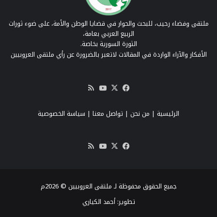
ملتقى وفضاء رحيب، للبحث والحوار في قضايا الوطن والأمة، على ضوء ثورات
الربيع العربي بعامة،
الثورة السورية بخاصة.
الأفكار والآراء الواردة في المقالات لاتعبر بالضرورة عن رأي ملتقى العروبيين
‫X
فيسبوك
‫YouTube
ملخص
الموقع
RSS
الرئيسية
|
من نحن
|
تواصل معنا
| سياسة الخصوصية
‫X
فيسبوك
‫YouTube
ملخص
الموقع
RSS
جميع الحقوق محفوظة لـ ملتقى العروبيين © 2026م
تطوير:
أحمد الكياري