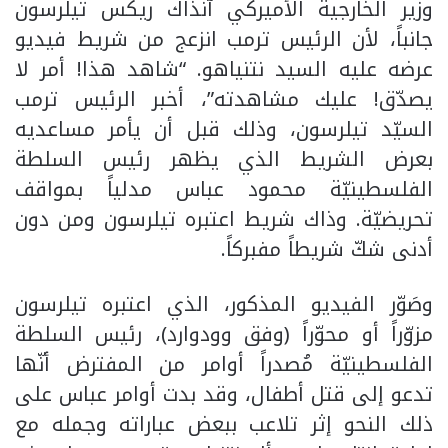
وزير الخارجية الأميركي آنذاك ريكس تيلرسون
جانباً، لأن الرئيس ترمب انزعج من شريط فيديو
عرضه عليه السيد نتنياهو. “شاهد هذا! أمر لا
يصدّق! عليك مشاهدته”، أخبر الرئيس ترمب
السيّد تيلرسون، وذلك قبل أن يأمر مساعديه
بعرض الشريط الذي يظهر رئيس السلطة
الفلسطينيّة محمود عباس مدلياً بمواقف
تحريضيّة. وذاك شريط اعتبره تيلرسون ومن دون
أدنى شكّ شريطاً مفبركاً.
وصَوّر الفيديو المذكور، الذي اعتبره تيلرسون
مزوّراً أو محوّراً (وفق وودوارد)، رئيس السلطة
الفلسطينيّة مُصدراً أوامر من المفترض أنّها
تدعو إلى قتل أطفال، وقد بدت أوامر عباس على
ذلك النحو إثر تلاعب ببعض عباراته وجمله مع