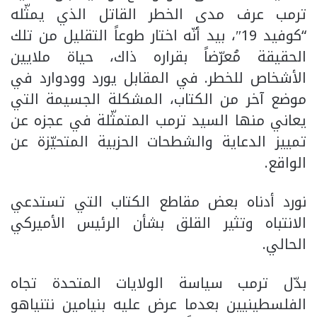
ترمب عرف مدى الخطر القاتل الذي يمثّله
“كوفيد 19″، بيد أنّه اختار طوعاً التقليل من تلك
الحقيقة مُعرّضاً بقراره ذاك، حياة ملايين
الأشخاص للخطر. في المقابل يورد وودوارد في
موضع آخر من الكتاب، المشكلة الجسيمة التي
يعاني منها السيد ترمب المتمثّلة في عجزه عن
تمييز الدعاية والشطحات الحزبية المتحيّزة عن
الواقع.
نورد أدناه بعض مقاطع الكتاب التي تستدعي
الانتباه وتثير القلق بشأن الرئيس الأميركي
الحالي.
بدّل ترمب سياسة الولايات المتحدة تجاه
الفلسطينيين بعدما عرض عليه بنيامين نتنياهو