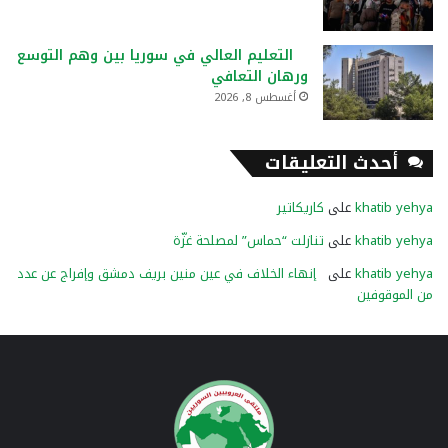
التعليم العالي في سوريا بين وهم التوسع
ورهان التعافي
أغسطس 8, 2026
أحدث التعليقات
khatib yehya
على
كاريكاتير
khatib yehya
على
تنازلت “حماس” لمصلحة غزّة
khatib yehya
على
إنهاء الخلاف في عين منين بريف دمشق وإفراج عن عدد
من الموقوفين