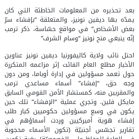
بعد تحذيره من المعلومات الخاطئة التي كان
يمدّه بها ديفين نونيز، والمتعلقة “بإفشاء سرّ
بعض الأشخاص” في مواقع حسّاسة، ذكر ترمب
إنّه ينبغي منح نونيز “وسام الشرف”
احتل نائب ولاية كاليفورنيا ديفين نونيز عناوين
الأخبار مطلع العام الفائت إثر مزاعمه المتكررة
حول تعمد مسؤولين في إدارة أوباما، ومن دون
وجه حق، “إفشاء” أسماء مساعدي ترمب
والمقربين منه، كمستشار الأمن القومي السابق
مايكل فلين. وتجري عملية “الإفشاء” تلك حين
يكون في وسع مسؤولين حكوميين كبار طلب
إفشاء هوية أميركيين وردت أسماؤهم في
تقارير تجسّس أجنبيّة (تكون الأسماء محجوبة