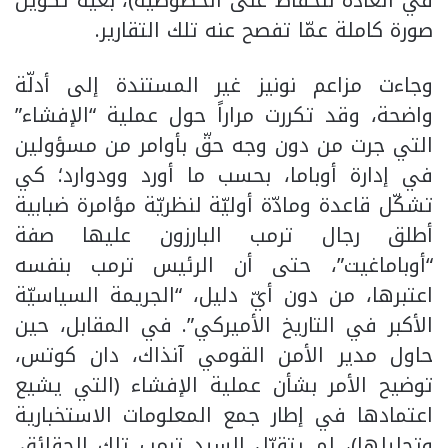
في العادة للحفاظ على الخصوصيّة)، بغية تكوين
صورة كاملة عمّا تفصح عنه تلك التقارير.
وجاءت مزاعم نونيز غير المستندة إلى أدلّة
واضحة، وقد تكررت مراراً حول عملية “الإفشاء”
التي جرت من دون وجه حقّ بأوامر من مسؤولين
في إدارة أوباما، بحسب ما أورد وودوارد؛ كي
تشكّل قاعدة ومادّة أوليّة لنظريّة مؤامرة ضبابية
أطلق رجال ترمب البارزون عليها صفة
“أوباماغيت”، حتى أن الرئيس ترمب بنفسه
اعتبرها، من دون أيّ دليل، “الجريمة السياسيّة
الأكبر في التاريخ الأميركي”. في المقابل، حين
حاول مدير الأمن القومي آنذاك، دان كوتس،
توضيح الأمر بشأن عملية الإفشاء (التي يشيع
اعتمادها في إطار جمع المعلومات الاستخبارية
وتحليلها)، لم يتقبّل السيد ترمب تلك الحقائق.