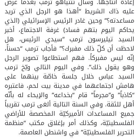
إعادة انتاجها. وسأل نتنياهو ترمب بعدما عرض
عليه ذاك الشريط “أهذا هو الرجل الذي تريد
مساعدته؟” وحين غادر الرئيس الإسرائيلي (الذي
يحاكم اليوم بتهم فساد) غرفة الاجتماع، أخبر
السيد تيليرسون ترمب “سيدي الرئيس، هل
لاحظت أن كلّ ذلك مفبرك؟” فأجاب ترمب “حسناً،
إنّه ليس مفبركاً. فهم استطاعوا تصوير الرجل
وهو يقول ذلك”. وفي اليوم التالي وبّخ ترمب
السيد عباس خلال جلسة خاصّة بينهما على
هامش اجتماعهما في مدينة بيت لحم، فاعتبره
“كاذباً” و”مجرماً” قام “بخداعه” والإيحاء له بأنّه
أهل للثقة. وفي السنة التالية ألغى ترمب تقريباً
جميع المساعدات الأميركيّة المخصصة للأراضي
الفلسطينيّة، وكذلك أمر بإغلاق مكتب “منظمة
التحرير الفلسطينيّة” في واشنطن العاصمة.