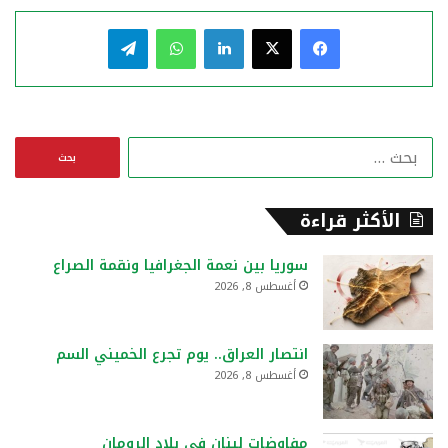
فيسبوك
‫X
لينكدإن
واتساب
تيلقرام
ا
ل
ب
ح
الأكثر قراءة
ث
ع
سوريا بين نعمة الجغرافيا ونقمة الصراع
ن
أغسطس 8, 2026
:
انتصار العراق.. يوم تجرع الخميني السم
أغسطس 8, 2026
مفاوضات لبنان في بلاد الرومان