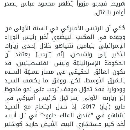
شريط فيديو مزوّراً يُظهر محمود عباس يصدر
أوامر بالقتل.
حُكي أن الرئيس الأميركي في السنة الأولى من
وجوده في المكتب البيضوي أخبر رئيس الوزراء
الإسرائيلي بنيامين نتنياهو خلال إحدى زيارات
الأخير إلى واشنطن، إنّه [ترمب] يعتقد أن
الحكومة الإسرائيليّة وليس الفلسطينيين، قد
تكون العائق الحقيقي في مسار عمليّة السلام
بالشرق الأوسط. لكن، ووفق ما يكشف السيد
وودوارد فقد تحوّل موقف ترمب على نحو ملحوظ
إثر زيارته الأولى إسرائيل كرئيس أميركي في
مايو (أيار) 2017. إذ خلال اجتماعٍ مع السيد
نتنياهو في “فندق الملك داوود” في تل أبيب،
أخذ كبير مستشاري البيت الأبيض جاريد كوشنير