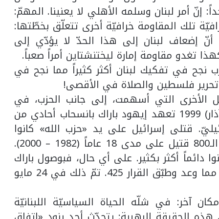
اً: إنّ أمر لبنان وسلمه الأهلي لا يعنينا. المهمّ:
يّة تلك المقاومة خرافيّة أخرى تتعلّق بخطّتها:
نّ إضعاف لبنان إلى هذا الحدّ لا يؤدّي إلى
ا تغدو مقاومة إمارة ليختنشتاين أمراً صعباً.
لحزب نجح في تفكيك لبنان أكثر كثيراً مما نجح في
نباً تحرير فلسطين والصلاة في الأقصى!
امل الأخرى التي أسهمت، إلى جانب الحزب، في
التحرير: في حملته الانتخابيّة في مارس (آذار) 1999 تعهد إيهود باراك بانسحاب أحادي من
رائيليّ. قتلى إسرائيل على يد «حزب الله» كانوا
مؤثّرين من غير شكّ، لكنّهم لم يتجاوزوا الـ800 قتيل على مدى 18 عاماً (1982 – 2000).
وا دائماً أكثر بكثير. على أي حال، فبوصول باراك
إلى رئاسة الحكومة، نفّذ الانسحاب بأسرع مما وعد وطبّق القرار 425. تمّ ذلك في 24 مايو
ن آخر: في شلّه الحياة السياسيّة اللبنانيّة
فلنفكّر للحظة في هذه الحقيقة الرهيبة: يتحدّث أحد بنود «اتفاق