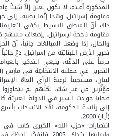
المذكورة أعلاه، لا يكون يعلن إلاّ شيئاً واحد
مقاومة إسرائيل. وهذا إنّما يضيف إلى خراف
ذاك أنّ المنطق البسيط يكفي لتعليمنا أ
مقاومة ناجحة لإسرائيل. بإضعاف ممنهج كهذ
والحال، إذا وضعنا المبالغات جانباً، أنّ ا
تحرير الأرض اللبنانيّة من إسرائيل. دعْ جا
حرصاً على الدقّة، ينبغي التذكير بالعو
لبنان، مستجيباً لرغبة الرأي العامّ الإس
ضحايا حوادث السير في الدولة العبريّة كان
(أيار) 2000.
انتصارات «حزب الله» الكبرى كانت في مكا
وإرعابها ابتداءً بـ2005. 