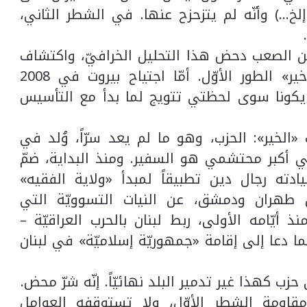
إلخ…) وأنّه لم يتزحزح عنها. في الشطر الثاني،
من الصعب دحض هذا التحليل الخرافيّ، واكتشاف
أنّ «شرّ» الطور الثاني كان كامناً في «خير» الطور الأوّل. أمّا اجتياح بيروت في 2008
ريّا، فلم يكونا سوى لحظتي تتويج لما بدأ مع التأسيس
«الخير»: الحزب، وهو ما لم يعد سرّاً، وُلد في
ي أكبر محتشمي هو السفير. ومنذ البداية، ضمّ
دته رجال دين تطبيقاً لمبدأ «ولاية الفقيه»
 من طهران ودمشق، عن النيات التسوويّة التي
ذ أيّامه الأولى، ربط لبنان بالحرب العراقيّة –
، كما دعا إلى إقامة «جمهوريّة إسلاميّة» في لبنان
مقاومة الشطر الأوّل، ولا تستوقفه العوامل