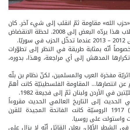
ن «حزب الله» مقاومة ثمّ انقلب إلى شيء آخر. كان
خيراً محضاً ثمّ انقلب شرّاً محضاً. تاريخ الانقلاب هذا يردّه البعض إلى 2008. لحظة الانقضاض
ّا.
صاً أنّه بمثابة طريقة في النظر إلى تطوّرات
رارها المدهش إلى أي مراجعة، وهذا، بدوره،
ائريّة مفخرة العرب والمسلمين، لكنّ نظام بن بلّه
 عن انتصارها… المقاومة الفلسطينيّة كانت أهمّ
ين في الأردن ولبنان ثمّ إلى فجيعة 1982.
بي الحديث إلى التاريخ العالمي الحديث مقروءاً
بعين خرافيّة: ثورة أكتوبر (تشرين الأول) 1917 الروسيّة كانت الفاتحة المجيدة للقرن
رت واستولت على روسيا.
الشطر الأوّل، يعلن القائل أنّه لا يزال على