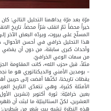
مرّة بعد مرّة يداهمنا التحليل التالي: كا
المسلّح على بيروت، ويردّه البعض الآخر إلى 2012 – 2013 عندما تدخّل الحزب في سوري
هذا التحليل خرافي في أحسن الأحوال، خصو
وأحداث كبرى سابقة، من دون أن يفضي تك
من سمات الوعي الخرافيّ.
مثلاً، قبل «حزب الله»، كانت المقاومة الجز
– بومدين الأمني والديكتاتوري هو ما نجم
يقظات تاريخنا، لكنّها أفضت إلى حربين أهليّت
الأمثلة كثيرة، وهي تتعدّى التاريخ العر
العشرين، لكنّ الستالينيّة ما لبثت أن ظه
هذه النظرة تشبه بيت شعر من شطرين: في 