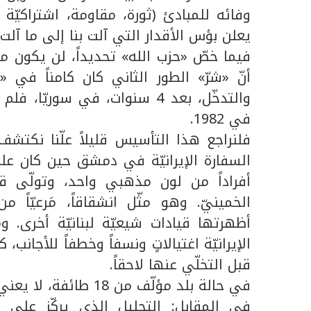
وفائه للمبادئ (ثورة، مقاومة، اشتراكيّة 
يعلن بؤس الأقدار التي آلت بنا إلى ما آلت.
فيما خصّ «حزب الله» تحديداً، لن يكون 
والتدخّل، بعد 4 سنوات، في سو
في 1982.
فلنراجع هذا التأسيس قليلاً علّنا نكتشف 
السفارة الإيرانيّة في دمشق حين كان عل
أفراداً من لون مذهبي واحد، وتولّى قيا
الخمينيّ. وهو مثّل انشقاقاً، مَرعيّاً
أظهرتها قيادات شيعيّة لبنانيّة أخرى. ومن
الإيرانيّة اغتيالاتٍ ونسفاً وخطفاً للأجانب
قبل التخلّي عنها لاحقاً.
في حالة بلد مؤلّف من 18 طائفة، لا يعني حزب كهذا غير تدمير البلد نهائيّاً. إنّه شرّ محض.
في المقابل: التحليل الذي يركّز على 