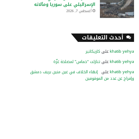
الإسرائيلي على سوريا ومآلاته
أغسطس 7, 2026
أحدث التعليقات
khatib yehya
على
كاريكاتير
khatib yehya
على
تنازلت “حماس” لمصلحة غزّة
khatib yehya
على
إنهاء الخلاف في عين منين بريف دمشق
وإفراج عن عدد من الموقوفين