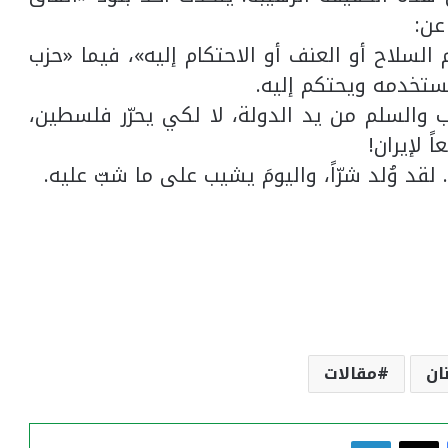
السلاح أو العنف أو الاحتكام إليه»، فيما «حزب
ستخدمه ويحتكم إليه.
رب والسلم من يد الدولة، لا لكي يحرّر فلسطين،
ً لإيران!
ء. لقد وُلد شرّاً، واليومَ يشيب على ما شبّ عليه.
ان
مقالات
فيسبوك
‫X
لينكدإن