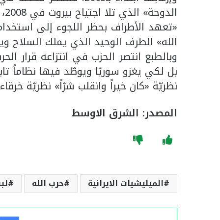
الدوحة» الذي تلا اجتياح بيروت في 2008، عن:
«تعهد الأطراف بحظر اللجوء إلى استخدام 
الله» الطرف الوحيد الذي يملك السلاح وي
وبالطبع انتصر الحزب في انتزاعه قرار الح
بل لكي يغزو سوريّا ويوطّد فيها نظاماً تابعا
نظريّة «كان خيراً وانقلب شرّاً» نظريّة خرقا
المصدر: الشرق الاوسط
الميليشيات الايرانية
حرب الله
لبن