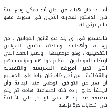
أما اذا كان هناك من يظن أنه يمكن وضع لبنة
في الدستور لمحاربة الأديان في سورية فهو
حالم يرثى له .
فالدستور في أي بلد هو قانون القوانين ، من
روحيته وأهدافه ومبادئه تشتق القوانين
التفصيلية ، وهو مرجعيتها ، ويعتبر العقد الذي
ارتضاه المواطنون لتنظيم دولتهم ومؤسساتهم
التي تدير أمورهم التشريعية والتنفيذية
والقضائية ، من أجل ذلك كان لزاما على الدستور
أن يعبر عن التوافق الوطني منذ البداية وأن
لاينشأ خارج ارادة فئة اجتماعية هامة ثم يتم
تطبيقه ضد ارادتها حتى لو حاز على الأغلبية
في انتخابات حرة نزيهة .