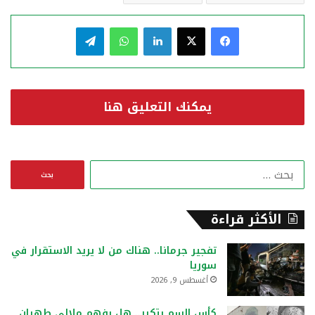
فيسبوك
‫X
لينكدإن
واتساب
تيلقرام
يمكنك التعليق هنا
ا
ل
ب
ح
الأكثر قراءة
ث
ع
تفجير جرمانا.. هناك من لا يريد الاستقرار في
ن
سوريا
:
أغسطس 9, 2026
كأس السم يتكرر.. هل يفهم ملالي طهران