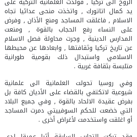
الروح الى تركيا , فولدت العلمانية التركية على
يد كمال اتاتورك , واتخذت منحى عدائيا تجاه
الاسلام , فاغلقت المساجد ومنع الأذان , وفرض
على النساء رفع الحجاب بالقوة , ومنعت
المدارس الدينية , وجرت محاولة فصل الاسلام
عن تاريخ تركيا وثقافتها , وابعادها عن محيطها
الاسلامي واستبدال ذلك بقومية طورانية
متلبسة بثقافة غربية .
وفي روسيا تحولت العلمانية الى علمانية
شيوعية لاتكتفي بالقضاء على الأديان كافة بل
بفرض عقيدة الالحاد بالقوة , وفي جميع البلاد
التي خضعت للحكم السوفييتي دمرت المساجد
أو اغلقت واستخدمت لأغراض أخرى .
وقد تركت التجارب السابقة أثرا عميقا لدى