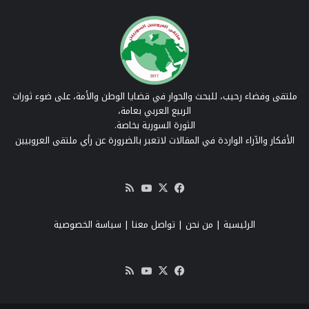
ملتقى وفضاء رحيب، للبحث والحوار في قضايا الوطن والأمة، على ضوء ثورات
الربيع العربي بعامة،
الثورة السورية بخاصة.
الأفكار والآراء الواردة في المقالات لاتعبر بالضرورة عن رأي ملتقى العروبيين
‫X
فيسبوك
‫YouTube
ملخص
الموقع
RSS
الرئيسية
|
من نحن
|
تواصل معنا
| سياسة الخصوصية
‫X
فيسبوك
‫YouTube
ملخص
الموقع
RSS