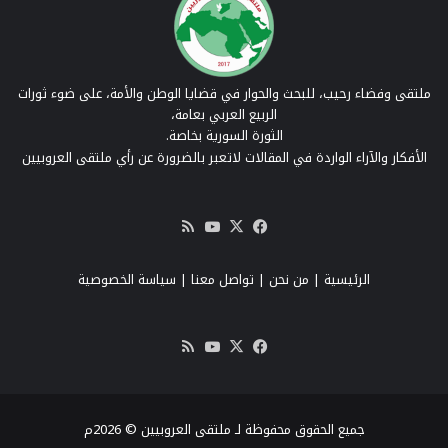
ملتقى وفضاء رحيب، للبحث والحوار في قضايا الوطن والأمة، على ضوء ثورات
الربيع العربي بعامة،
الثورة السورية بخاصة.
الأفكار والآراء الواردة في المقالات لاتعبر بالضرورة عن رأي ملتقى العروبيين
‫X
فيسبوك
‫YouTube
ملخص
الموقع
RSS
الرئيسية
|
من نحن
|
تواصل معنا
| سياسة الخصوصية
‫X
فيسبوك
‫YouTube
ملخص
الموقع
RSS
جميع الحقوق محفوظة لـ ملتقى العروبيين © 2026م