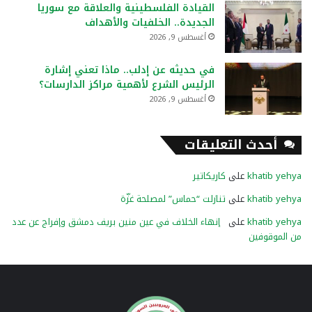
القيادة الفلسطينية والعلاقة مع سوريا
الجديدة.. الخلفيات والأهداف
أغسطس 9, 2026
في حديثه عن إدلب.. ماذا تعني إشارة
الرئيس الشرع لأهمية مراكز الدارسات؟
أغسطس 9, 2026
أحدث التعليقات
khatib yehya
على
كاريكاتير
khatib yehya
على
تنازلت “حماس” لمصلحة غزّة
khatib yehya
على
إنهاء الخلاف في عين منين بريف دمشق وإفراج عن عدد
من الموقوفين