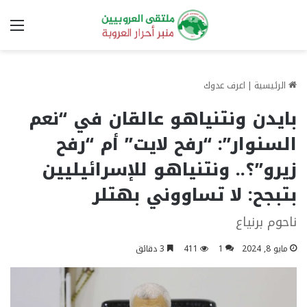
الق
الرئيسية
|
اعرف عدوك
بايدن ونتنياهو عالقان في “نعم
السنوار”: “رفح لايت” أم “رفح
زيرو”؟.. ونتنياهو للإسرائيليين
بتبجح: لا تساووني بهتلر
ناحوم برنياع
مايو 8, 2024
1
411
3 دقائق