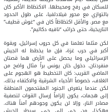
للسكان في رفح ومحيطها. الاكتظاظ الأكبر كان
بالتوازي مع محور فيلادلفيا، على طول الحدود
مع مصر. والأقل اكتظاظاً كان في “غوش قطيف”
التاريخية، حتى خرائب “نافيه دكاليم”.
لكن مثلما تعلمنا في كل حروب إسرائيل، وبقوة
أكبر في حرب غزة، فإن ما يخطط له الجيش
الإسرائيلي وما يحصل على الأرض هما قصتان
منفردتان. دخول خان يونس براً مثال واضح من
الماضي القريب: كان التخطيط هو الهجوم على
الغلاف، خصوصاً الأحياء الشرقية والاكتفاء بذلك.
لكن عندما يتعرض الجنود المقتحمون المنطقة
إلى هجمات، يكون إلزاماً إرسال القوات لتصفية
مصادر النار، وإلا لن يكون وجودهم آمناً هناك.
وهكذا، من حي إلى حي، سيطر الجيش