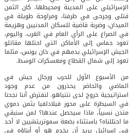
الإسرائيلي على المدينة ومحيطها. كان الثمن
قتلى وجرحى في طرفنا، ومراوحة طويلة في
الميدان، وضربة قاضية للسكان المدنيين وهزيمة
في الصراع على الرأي العام في الغرب. واليوم،
تعود حماس إلى الأماكن التي احتلها مقاتلو
الجيش الإسرائيلي بدمهم في خان يونس، مثلما
تعود إلى شمال القطاع ومعسكرات الوسط.
من الأسبوع الأول للحرب ورجال جيش في
الماضي والحاضر يحذرون من عدم وجود
استراتيجية خروج لدى نتنياهو. لنفترض أننا نجحنا
في السيطرة على محور فيلادلفيا بثمن دموي
متدن نسبياً، ماذا سيحصل عندها؟ لمن سنبقي
ما احتللناه؟ باستثناء بضعة سموتريتشيين لا أحد
في إسرائيل يريد أن يخدم هو أو أبناؤه في