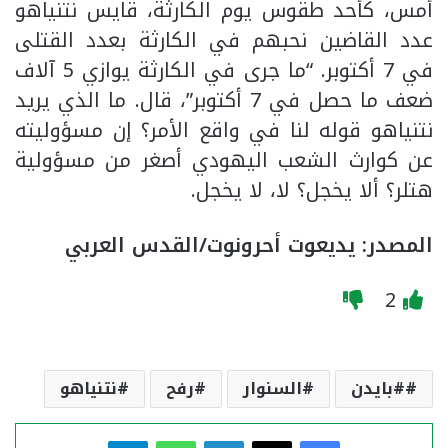
أمس، كأحد طقوس يوم الكارثة، قايس نتنياهو
عدد القاضين نحبهم في الكارثة بعدد القتلى
في 7 أكتوبر. “ما جرى في الكارثة يوازي 5 آلاف
ضعف ما حصل في 7 أكتوبر”، قال. ما الذي يريد
نتنياهو قوله لنا في واقع الأمر؟ إن مسؤوليته
عن كوارث الشعب اليهودي أصغر من مسؤولية
هتلر؟ ألا يخجل؟ لا، لا يخجل.
المصدر: يديعوت أحرونوت/القدس العربي
2
#بايدن
السنوار
رفح
نتنياهو
فيسبوك
‫X
لينكدإن
واتساب
تيلقرام