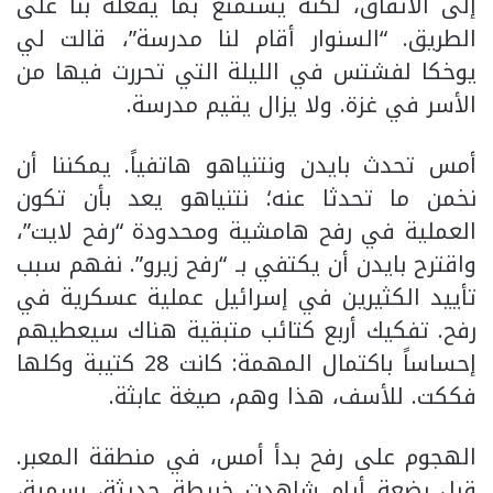
إلى الاتفاق، لكنه يستمتع بما يفعله بنا على
الطريق. “السنوار أقام لنا مدرسة”، قالت لي
يوخكا لفشتس في الليلة التي تحررت فيها من
الأسر في غزة. ولا يزال يقيم مدرسة.
أمس تحدث بايدن ونتنياهو هاتفياً. يمكننا أن
نخمن ما تحدثا عنه؛ نتنياهو يعد بأن تكون
العملية في رفح هامشية ومحدودة “رفح لايت”،
واقترح بايدن أن يكتفي بـ “رفح زيرو”. نفهم سبب
تأييد الكثيرين في إسرائيل عملية عسكرية في
رفح. تفكيك أربع كتائب متبقية هناك سيعطيهم
إحساساً باكتمال المهمة: كانت 28 كتيبة وكلها
فككت. للأسف، هذا وهم، صيغة عابثة.
الهجوم على رفح بدأ أمس، في منطقة المعبر.
قبل بضعة أيام شاهدت خريطة حديثة، رسمية،