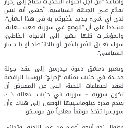
وأضاف: “من أجل احتواء التحديات نحتاج إلى إحراز
تقدّم على الجبهة السياسية. أخشى أنه ليس
لدي أي شيء جديد لأخبركم به في هذا الشأن”،
مشدداً على أن “الوضع في سورية صعب للغاية،
والمؤشرات كلها تشير إلى الاتجاه الخاطئ،
سواء تعليق الأمر بالأمن أو بالاقتصاد أو بالمسار
السياسي”.
وتعتبر دمشق دعوة بيدرسن إلى عقد جولة
جديدة في جنيف بمثابة “إحراج” لروسيا الرافضة
لعقد اجتماعات اللجنة، التي من المفترض أن
تكون سورية – سورية في جنيف، معللة ذلك
بعدم قدرة دبلوماسييها الوصول إلى هناك وأن
سويسرا تتخذ موقفاً معادياً من موسكو.
وطوال نحو أربعة أعوام من عمر اللجنة، وثماني