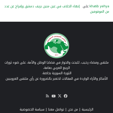
khatib yehya
على
إنهاء الخلاف في عين منين بريف دمشق وإفراج عن عدد
من الموقوفين
ملتقى وفضاء رحيب، للبحث والحوار في قضايا الوطن والأمة، على ضوء ثورات
الربيع العربي بعامة،
الثورة السورية بخاصة.
الأفكار والآراء الواردة في المقالات لاتعبر بالضرورة عن رأي ملتقى العروبيين
‫X
فيسبوك
‫YouTube
ملخص
الموقع
RSS
الرئيسية
|
من نحن
|
تواصل معنا
| سياسة الخصوصية