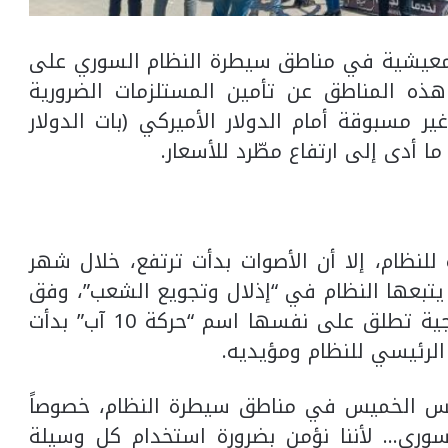
المعيشية في مناطق سيطرة النظام السوري على
ه المناطق عن تأمين المستلزمات الضرورية
ير مسبوقة أمام الدولار الأميركي (بات الدولار
لنظام، إلا أن الأصوات بدأت ترتفع، خلال شهر
تبعها النظام في “إذلال وتجويع الشعب”، وفق
بيان صدر الأربعاء الماضي عن حركة احتجاجية تطلق على نفسها اسم “حركة 10 آب” بدأت
الرئيسي للنظام ومؤيديه.
مس الخميس في مناطق سيطرة النظام، خصوصاً
سوري… لأننا نؤمن بضرورة استخدام كل وسيلة