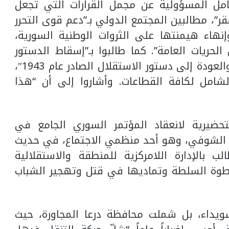
امل المسؤولية عن مجمل القرارات التي تجعل
ر”، مطالبين المجتمع الدولي بـ”دعم قوى التحرر
هاء هيمنتها على الثروات الوطنية السورية،
لحريات العامة”. كما طالبوا بـ”إسقاط الدستور
الحالي المفصل على قياس بعض الأفراد والعودة إلى دستور الاستقلال الصادر عام 1943″،
لشامل لكافة القطاعات. وأشاروا إلى أن “هذا
تحضيرية لانعقاد المؤتمر السوري الجامع في
عد الشوفي، وهو أحد منظمي الاجتماع، في حديث
ب بالإدارة اللامركزية للمنطقة والاستقلالية
سطوة السلطة وتماديها في قتل وتهجير الشباب
ويداء، بل شملت محافظة درعا المجاورة، حيث