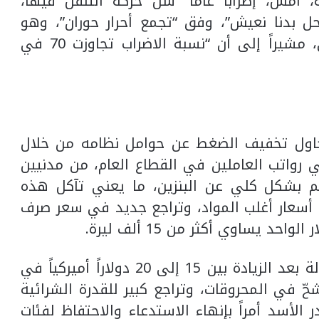
أمس، إضراباً عاماً “شلّ حركة التنقل فيها،
ل بدنا نعيش”، وفق “تجمع أحرار حوران”، وهو
شبكة إعلامية تنقل أنباء الجنوب السوري، مشيراً إلى أن “نسبة الاضراب تجاوزت 70 في
حاول تخفيف الضغط عن حوامل نظامه من خلال
 رواتب العاملين في القطاع العام، من مدنيين
عم بشكل كلي عن البنزين، ما يعني تآكل هذه
 أسعار أغلب المواد، وتراجع جديد في سعر صرف
حد يساوي أكثر من 15 ألف ليرة.
ويتراوح راتب الموظف في مؤسسات الدولة بعد الزيادة بين 15 إلى 20 دولاراً أميركياً في
حّ في المحروقات، وتراجع كبير للقدرة الشرائية
الأسد أمراً بإنهاء الاستدعاء والاحتفاظ لفئات