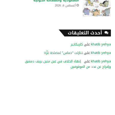
السعودية والمسألة الحوثية
أغسطس 6, 2026
أحدث التعليقات
khatib yehya
على
كاريكاتير
khatib yehya
على
تنازلت “حماس” لمصلحة غزّة
khatib yehya
على
إنهاء الخلاف في عين منين بريف دمشق
وإفراج عن عدد من الموقوفين