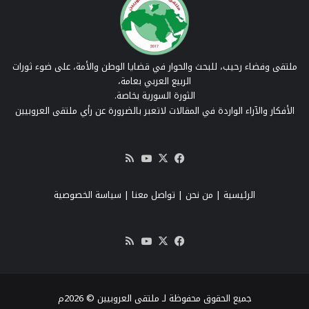
ملتقى وفضاء رحيب، للبحث والحوار في قضايا الوطن والأمة، على ضوء ثورات
الربيع العربي بعامة،
الثورة السورية بخاصة.
الأفكار والآراء الواردة في المقالات لاتعبر بالضرورة عن رأي ملتقى العروبيين
‫X
فيسبوك
‫YouTube
ملخص
الموقع
RSS
الرئيسية
|
من نحن
|
تواصل معنا
| سياسة الخصوصية
‫X
فيسبوك
‫YouTube
ملخص
الموقع
RSS
جميع الحقوق محفوظة لـ ملتقى العروبيين © 2026م