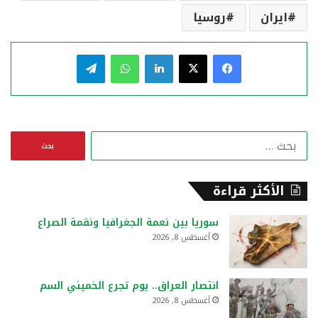
ايران
روسيا
فيسبوك
‫X
لينكدإن
واتساب
تيلقرام
ا
ل
ب
ح
الأكثر قراءة
ث
ع
سوريا بين نعمة الجغرافيا ونقمة الصراع
ن
أغسطس 8, 2026
:
انتصار العراق.. يوم تجرع الخميني السم
أغسطس 8, 2026