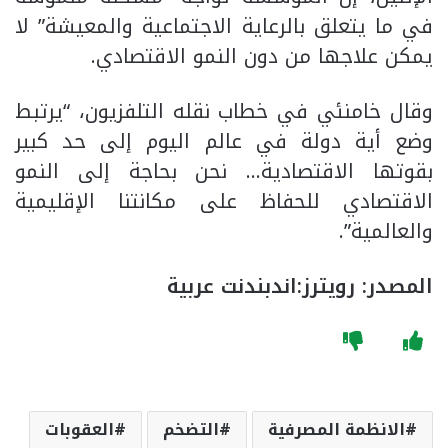
في ما يتعلق بالرعاية الاجتماعية والمعيشة” لا
يمكن علاجها من دون النمو الاقتصادي.
وقال خامنئي في خطاب نقله التلفزيون، “يرتبط
وضع أية دولة في عالم اليوم إلى حد كبير
بقوتها الاقتصادية… نحن بحاجة إلى النمو
الاقتصادي للحفاظ على مكانتنا الإقليمية
والعالمية”.
المصدر: رويترز:اندبندنت عربية
الانظمة المصرفية
التضخم
العقوبات