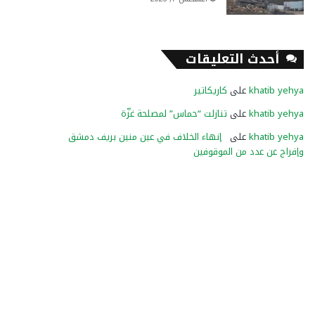
أحدث التعليقات
khatib yehya
على
كاريكاتير
khatib yehya
على
تنازلت “حماس” لمصلحة غزّة
khatib yehya
على
إنهاء الخلاف في عين منين بريف دمشق
وإفراج عن عدد من الموقوفين