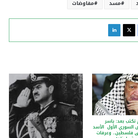
مسد
مفاوضات
فيسبوك
‫X
لينكدإن
 تكتب بعد: ياسر
 السوري الأول الأسد
ى فلسطين.. وعرفات