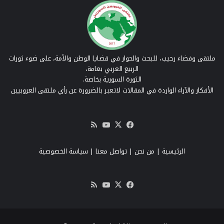
ملتقى وفضاء رحيب، للبحث والحوار في قضايا الوطن والأمة، على ضوء ثورات
الربيع العربي بعامة،
الثورة السورية بخاصة.
الأفكار والآراء الواردة في المقالات لاتعبر بالضرورة عن رأي ملتقى العروبيين
‫X
فيسبوك
‫YouTube
ملخص
الموقع
RSS
الرئيسية
|
من نحن
|
تواصل معنا
| سياسة الخصوصية
‫X
فيسبوك
‫YouTube
ملخص
الموقع
RSS