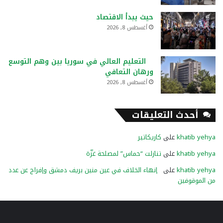
حيث يبدأ الاقتصاد
أغسطس 8, 2026
التعليم العالي في سوريا بين وهم التوسع
ورهان التعافي
أغسطس 8, 2026
أحدث التعليقات
khatib yehya
على
كاريكاتير
khatib yehya
على
تنازلت “حماس” لمصلحة غزّة
khatib yehya
على
إنهاء الخلاف في عين منين بريف دمشق وإفراج عن عدد
من الموقوفين