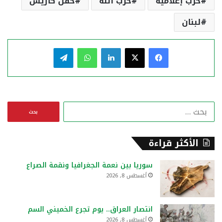
حرب إعلامية
حزب الله
حقل كاريش
لبنان
فيسبوك
‫X
لينكدإن
واتساب
تيلقرام
ا
ل
ب
ح
الأكثر قراءة
ث
ع
سوريا بين نعمة الجغرافيا ونقمة الصراع
ن
أغسطس 8, 2026
:
انتصار العراق.. يوم تجرع الخميني السم
أغسطس 8, 2026