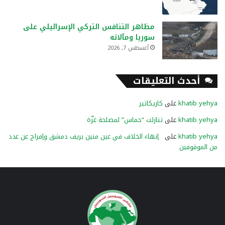
مظاهر التنافس التركي الإسرائيلي على
سوريا ومآلاته
أغسطس 7, 2026
أحدث التعليقات
khatib yehya
على
كاريكاتير
khatib yehya
على
تنازلت “حماس” لمصلحة غزّة
khatib yehya
على
إنهاء الخلاف في عين منين بريف دمشق وإفراج عن عدد
من الموقوفين