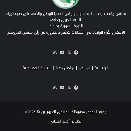
ملتقى وفضاء رحيب، للبحث والحوار في قضايا الوطن والأمة، على ضوء ثورات
الربيع العربي بعامة،
الثورة السورية بخاصة.
الأفكار والآراء الواردة في المقالات لاتعبر بالضرورة عن رأي ملتقى العروبيين
‫X
فيسبوك
‫YouTube
ملخص
الموقع
RSS
الرئيسية
|
من نحن
|
تواصل معنا
| سياسة الخصوصية
‫X
فيسبوك
‫YouTube
ملخص
الموقع
RSS
جميع الحقوق محفوظة لـ ملتقى العروبيين © 2026م
تطوير:
أحمد الكياري