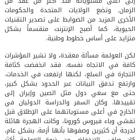
إلى أعلى مستوياته منذ أكثر من عقد من
الزمان. وتضع الولايات المتحدة والحكومات
الأخرى المزيد من الضوابط على تصدير التقنيات
الحيوية، كما أصبح الإنترنت منقسماً بشكل
متزايد على أساس خطوط وطنية.
لكن العولمة مسألة معقدة، ولا تشير المؤشرات
كافة في الاتجاه نفسه. فقد انخفضت كثافة
التجارة في السلع، لكنها ارتفعت في الخدمات.
وارتفع تدفق البيانات عبر الحدود بشكل كبير،
حتى مع سعي دول مثل الصين وإيران إلى
تقييدها. وكان السفر والدراسة الدوليان في
الخارج في أعلى مستوياتهما على الإطلاق قبل
تفشي وباء فيروس كورونا، وكانت الهجرة هائلة
لدرجة أن كثيرين وصفوها بأنها أزمة. بشكل عام،
كان صافي الانخفاض من ذروة العولمة أكثر