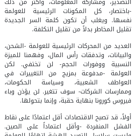
التصدير، ومشاركة المعلومات، وأكثر من ذلك
-باختصار، كل المكونات الرئيسية للعولمة
نفسها. ويغلب أن تكون كلمة السر الجديدة
تقليل المخاطر بدلاً من تقليل التكلفة.
العديد من المحركات الرئيسية للعولمة -الشحن،
والبيانات، وتدفقات رأس المال، وفهمنا للميزة
النسبية ووفورات الحجم- لن تختفي. لكن
العولمة -مدفوعة بمزيج من التغييرات في
العواطف الشعبية، وسياسة الحكومات،
وممارسات الشركات- سوف تتغير. لن يؤذن وباء
فيروس كورونا بنهاية حقبة، وإنما بتحولها.
أولاً، قد تصبح الاقتصادات أقل اعتمادًا على نقاط
الفشل المنفردة -وأقل اعتماداً على الصين.
وليست سلاسل التوريد الهشة اتهامًا للعولمة