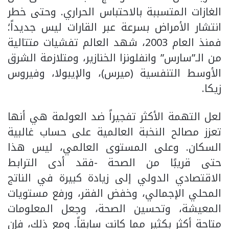
الغازات المتسببة بالاحتباس الحراري. وحتى خطر
انتشار الأمراض بسرعة عبر القارات ليس جديداً؛
فمنذ العام 2003، شهد العالم تفشيات متتالية
من الـ”سارس” وانفلونزا الخنازير، ومتلازمة الشرق
الأوسط التنفسية (ميرس)، والإيبولا، وفيروس
زيكا.
لعل التهمة الأكثر تفجيراً ضد العولمة هي أنها
تعزز مصالح النخبة العالمية على حساب غالبية
السكان. وعلى المستوى العالمي، ليس هذا
حتى قريبًا من الصحة -فقد أدى الترابط
الاقتصادي الدولي إلى زيادة كبيرة في الناتج
المحلي الإجمالي، وخفض الفقر، ورفع مستويات
المعيشة، وتحسين الصحة، وجعل المعلومات
متاحة أكثر بكثير مما كانت سابقاً. ومع ذلك، فإن