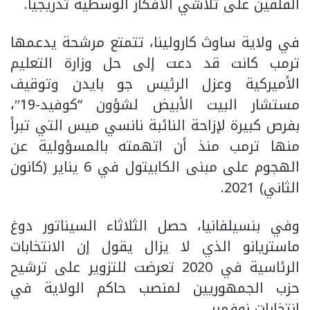
القلقين على تلاشي الأفكار الوسطية تدريجياً.
في ولاية ساوث كارولينا، تتمتع مرشحة يدعمها
ترمب كانت قد دعت إلى حل وزارة التعليم
الأميركية وعزل الرئيس جو بايدن وتوقيف
مستشار البيت الأبيض لشؤون “كوفيد-19″،
بفرص كبيرة لإزاحة النائبة نانسي ميس التي تبرأ
منها ترمب منذ أن اتهمته بالمسؤولية عن
الهجوم على مبنى الكابيتول في 6 يناير (كانون
الثاني) 2021.
وفي بنسيلفانيا، حصل الثلاثاء السيناتور دوغ
ماستريانو الذي لا يزال يقول إن الانتخابات
الرئاسية في 2020 تعرضت للتزوير على ترشيح
حزب الجمهوريين لمنصب حاكم الولاية في
انتخابات نوفمبر.