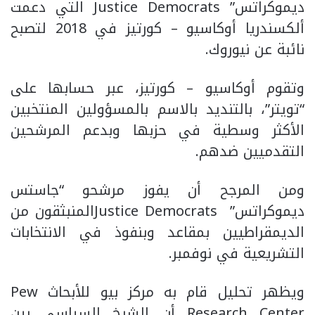
ديموكراتس” Justice Democrats التي دعمت
ألكسندريا أوكاسيو – كورتيز في 2018 لتصبح
نائبة عن نيوروك.
وتقوم أوكاسيو – كورتيز، عبر حسابها على
“تويتر”، بالتنديد بالاسم بالمسؤولين المنتخبين
الأكثر وسطية في حزبها وبدعم المرشحين
التقدميين ضدهم.
ومن المرجح أن يفوز مرشحو “جاستس
ديموكراتس” Justice Democratsالمنبثقون من
الديمقراطيين بمقاعد وبنفوذ في الانتخابات
التشريعية في نوفمبر.
ويظهر تحليل قام به مركز بيو للأبحاث Pew
Research Center أن الشرخ السياسي بين