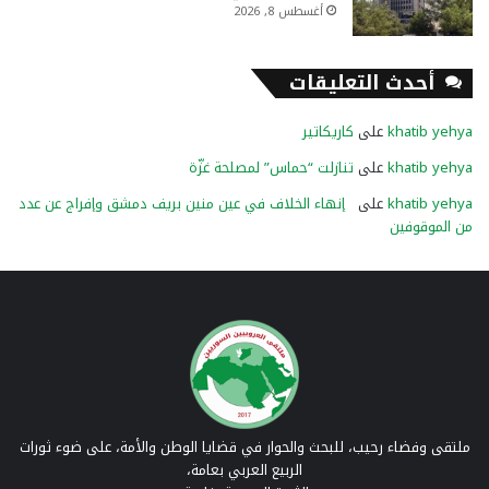
أغسطس 8, 2026
أحدث التعليقات
khatib yehya
على
كاريكاتير
khatib yehya
على
تنازلت “حماس” لمصلحة غزّة
khatib yehya
على
إنهاء الخلاف في عين منين بريف دمشق وإفراج عن عدد
من الموقوفين
ملتقى وفضاء رحيب، للبحث والحوار في قضايا الوطن والأمة، على ضوء ثورات
الربيع العربي بعامة،