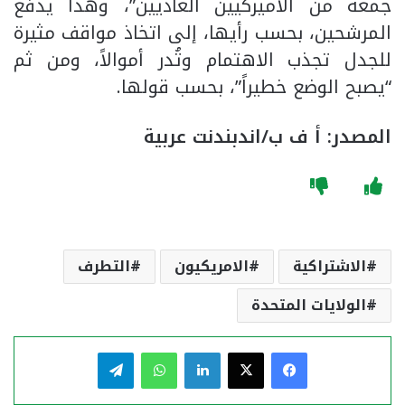
جمعه من الأميركيين العاديين”، وهذا يدفع
المرشحين، بحسب رأيها، إلى اتخاذ مواقف مثيرة
للجدل تجذب الاهتمام وتُدر أموالاً، ومن ثم
“يصبح الوضع خطيراً”، بحسب قولها.
المصدر: أ ف ب/اندبندنت عربية
الاشتراكية
الامريكيون
التطرف
الولايات المتحدة
فيسبوك
‫X
لينكدإن
واتساب
تيلقرام