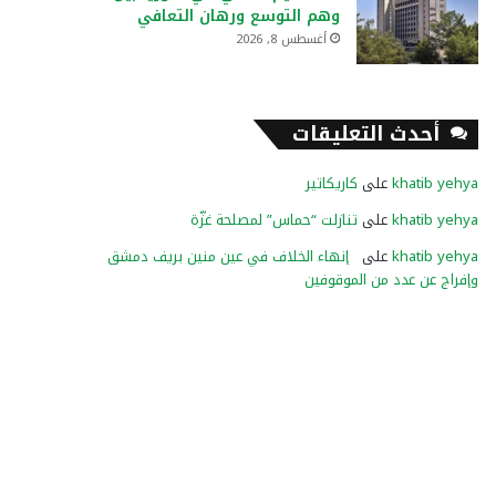
وهم التوسع ورهان التعافي
أغسطس 8, 2026
أحدث التعليقات
khatib yehya
على
كاريكاتير
khatib yehya
على
تنازلت “حماس” لمصلحة غزّة
khatib yehya
على
إنهاء الخلاف في عين منين بريف دمشق
وإفراج عن عدد من الموقوفين