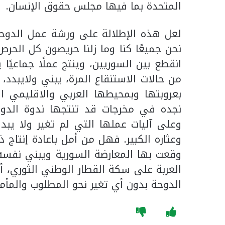
المتحدة بما فيها مجلس حقوق الإنسان.
لعل هذه الإطلالة على ورشة عمل الدوحة 
نحن جميعًا كنا وما زلنا حريصون كل الحر
انقطع بين السوريين، وينتج عملًا جماعيً
من حالات الاستنقاع المرة، يبني ولايبدد،
بعروبتها وبمحيطها العربي والاقليمي الم
نجده في مخرجات قد تنتجها ندوة الدوح
وعلى آليات عملها التي لم تغير ولا يبد
وعثاره الكبير. فهل من أمل باعادة إنتاج 
وقعت بها المعارضة السورية ويبني نفس
العربة على سكة القطار الوطني الثوري، أ
الدوحة بدون أي تغير نحو المطلوب والمأمول