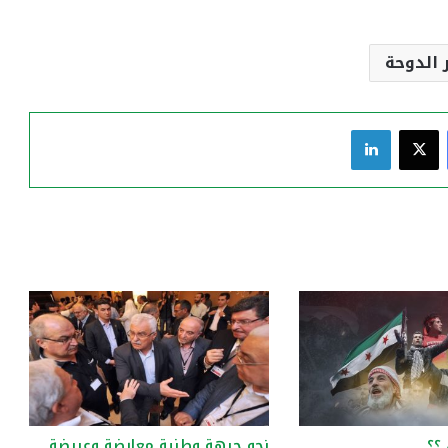
 الدوحة
فيسبوك
‫X
لينكدإن
 ؟؟
نحو جبهة وطنية معارضة وعريضة