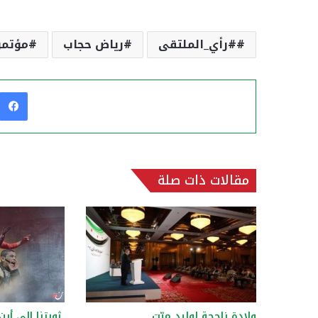
#رأي_الملتقى
رياض حجاب
مؤتمر
مقالات ذات صلة
ولادة ناجحة لوليد ميّت
ثورتنا إلى أين