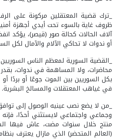
ظروف غاية بالسوء تحت أيدي أجهزة أمنية 
آلاف الحالات كحالة صور (قيصر)، يؤكد ا
أو ندوات لا تحاكي الآلام والآمال لكل السو
_القضية السورية لمعظم الناس السوريين لم
محاضرات، ولا المساهمة في ندوات، بقدر 
بكل السوريين بين الموت جوعًا أو بردًا أو 
في غياهب المعتقلات والمسالخ البشرية.
_من لا يضع نصب عينيه الوصول إلى توا
وجماعي واجتماعي لايستثني أحدًا، فإنه لن
منتج خلال سنوات مضت، عاش فيها السو
(العالم المتحضر) الذي مازال يعترف بنظام