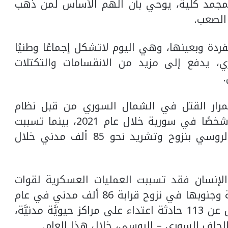
لمجمد كلية، يوحي بأن الهم الأساس لمن ذهب
الصعب.
ة وبعينها، وهي اليوم لاتشكل إجماعًا وطنيًا
، يدفع إلى مزيد من الانقسامات والتكتلات
تمرار القتل في الشمال السوري من قبل نظام
الأسد وحلفائه، حيث قتل أكثر من 3500 شخصًا في سورية خلال عام 2021، بينما تسببت
العمليات العسكرية للنظامين السوري والروسي بنزوح وتشريد نحو 85 ألف مدني خلال
لإنسان فقد تسببت العمليات العسكرية لقوات
الحلف السوري الروسي على شمال سورية وجنوبها في نزوح قرابة 86 ألف مدني في عام
2021. وسجلت الشبكة السورية، ما لا يقل عن 113 حادثة اعتداء على مراكز حيويَّة مدنيَّة،