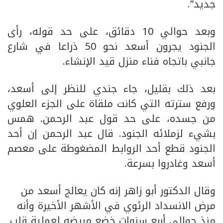
جديد”.
وبعد حوالي 10 دقائق، على حد قوله، رأى
الجنود يجرون أسعد نحو 50 ذراعا في شارع
جانبي باتجاه فناء منزل قيد الإنشاء.
بعد ذلك بقليل، جاء جندي للنظر إلى أسعد،
ورفع سترته التي كانت ملقاة على الجزء العلوي
من جسده، على حد قول عبد الرحمن. همس
بشيء لزملائه الجنود. قال عبد الرحمن إن أحد
الجنود قطع أحد الروابط المضغوطة على معصم
أسعد وغادروا بسرعة.
وقال الدكتور أبو زاهر إنه كان يعالج أسعد من
مرض الانسداد الرئوي في الأشهر الأخيرة وأنه
منذ حوالي أربع سنوات خضع مريضه لعملية قلب