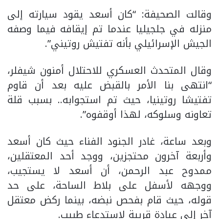
وقالت الصحيفة: “كان أسعد يقود سيارته إلى
منزله في جلجيليا عندما تم إيقافه فيما وصفه
الجيش الإسرائيلي بأنه تفتيش روتيني”.
وقال المتحدث العسكري للاحتلال أمنون شيفلر،
“انتهى بنا الأمر بالقبض عليه بعد أن قاوم
تفتيشا روتينيا، حيث تم استجوابه.. بسبب قلة
تعاونه وسلوكه، لهذا أوقفوه”.
وبعد ساعة، غادر الجنود الفناء حيث كان أسعد
وأربعة آخرون محتجزين، ووجد أحد المعتقلين،
ممدوح عبد الرحمن، أن أسعد لا يستجيب،
ووجهه لأسفل على بلاط الساحة، على حد
قوله، حيث قام بفحص نبضه، بينما ركض معتقل
آخر إلى عيادة قريبة لاستدعاء طبيب.