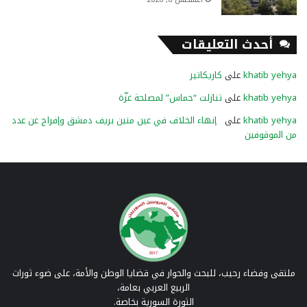
أحدث التعليقات
khatib yehya
على
كاريكاتير
khatib yehya
على
تنازلت “حماس” لمصلحة غزّة
khatib yehya
على
إنهاء الخلاف في عين منين بريف دمشق وإفراج عن عدد
من الموقوفين
ملتقى وفضاء رحيب، للبحث والحوار في قضايا الوطن والأمة، على ضوء ثورات
الربيع العربي بعامة،
الثورة السورية بخاصة.