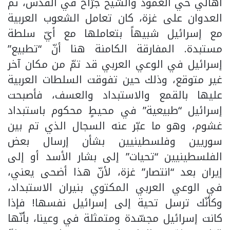
أهالي حي العمود والشيخ جرّاح في القدس، ثم
العدوان على غزة، كان تعامل الشعوب العربية
مع إسرائيل شبيهاً بتعاملها مع أيّ سلطة
مستبدة. المفارقة الكامنة هنا أنّ “تطبيع”
إسرائيل في الوعي العربي قد تمّ من مكان آخر
غير متوقع، وذلك حين تفوقت السلطات العربية
عليها بالقمع والاستبداد والعسف، فأصبحت
إسرائيل “طبيعية” في محيطٍ محكوم باستبداد
غشوم، وهو ما عبّر عنه السجال الذي تم بين
سوريين وفلسطينيين بشأن إرسال بعض
الفلسطينيين “تحيات” إلى بشار الأسد أو إلى
إيران بعد “انتصار” غزة، لأنّ هذا أضحى يعني،
في الوعي العربي المكتوي بنيران الاستبداد،
وكأنّك ترسل تحية إلى إسرائيل نفسها! فإذا
كانت إسرائيل مجسّدة ومتمثلة في وعينا، بأنّها