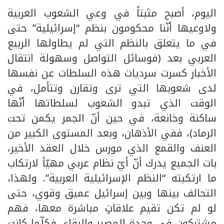
اليوم، أصبح مثبتاً في وعي الشعوب العربية
ولاوعيها أنّنا محكومون بنظم “إسرائيلية” حتى
في ما يتعلق بالنظم التي لم يطاولها الربيع
العربي بعد (فوسائل التواصل وسهولة انتقال
الأخبار كسرت سرديات هذه السلطات عن نفسها
لدى شعوبها التي ترى وتقارن وتتأمل، في
الوقت الذي تبدو الشعوب لسلطاتها أنّها
ساكنة وخانعة، في حين أنّ الجمر يكمن تحت
الرماد)، ففي الأذهان، وبعد المستوى الكبير من
العنف والقمع الذي مورس خلال العقد الأخير،
بات الجميع يدرك أنّ أيّ نظام عربي مهيّأ لارتكاب
ما ارتكبته “النظم الإسرائيلية العربية”. ولهذا،
التحالف بينها وبين إسرائيل عميق وقوي، حتى
لو لم تكن تقيم علاقاتٍ مباشرة معها، فهم
مشتركون في وحدة المصير والبقاء، فكلّما كانت