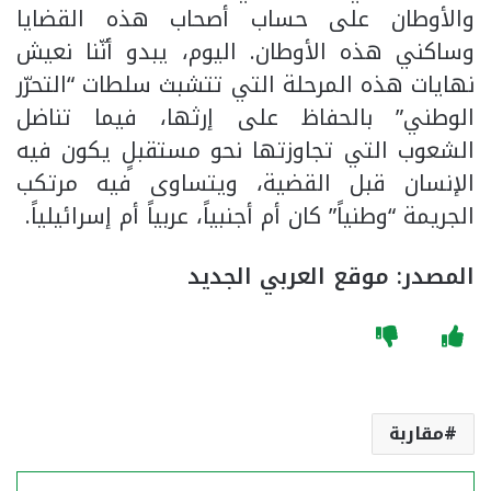
والأوطان على حساب أصحاب هذه القضايا
وساكني هذه الأوطان. اليوم، يبدو أنّنا نعيش
نهايات هذه المرحلة التي تتشبث سلطات “التحرّر
الوطني” بالحفاظ على إرثها، فيما تناضل
الشعوب التي تجاوزتها نحو مستقبلٍ يكون فيه
الإنسان قبل القضية، ويتساوى فيه مرتكب
الجريمة “وطنياً” كان أم أجنبياً، عربياً أم إسرائيلياً.
المصدر: موقع العربي الجديد
مقاربة
فيسبوك
‫X
لينكدإن
واتساب
تيلقرام