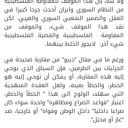
ولا شك بأن هذا الموقف للمقاومة الفلسطينية
من النظام السوري وايران أحدث جرحا كبيرا في
العقل والضمير الشعبي السوري والعربي، لكن
نقد هذا الموقف شيء، والموقف من
المقاومة الفلسطينية والقضية الفلسطينية
شيء آخر. لايجوز الخلط بينهما.
ورغم ما في مقال “ديبو” من مقاربة صحيحة في
الجزئيات بين الطرفين، فإن السياق الذي يوحي
إليه هذه المقاربة، أو يمكن أن توحي إليه هو
الخطر، والخطأ بعينه، ولعل العقدة المنهجية
التي سهلت الولوج الى هذا ” الخطأ والخطر،
اعتبار “قواعد الصراع ومظاهره” واحدة سواء كان
صراعا داخليا” داخل الوطن وقواه” أو خارجيا، ضد
“غاز أو محتل”.