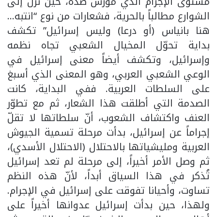
مستوى الإجرام الذي مُورس ضده، حين نزل إلى
الشوارع مطالباً بالحرية، فشعارات من نوع “انتبه…
هنا بانياس (أو درعا) وليس إسرائيل” تكشف
بداية تحوّل المخيال الشعبي تجاه نظمه
وإسرائيل، وتكشف أيضاً معنى إسرائيل في
الوعي الشعبي العربي، وهو المعنى الذي أسبغ
على السلطات العربية. ففي البداية، كانت
الصدمة التي أطلقت هذا الشعار، ثم مع تطوّر
العنف واكتشاف الشعوب، أنّ سلطاتها لا تقلّ
إجراماً عن إسرائيل، بدأت مرحلة تسمية الجيوش
العربية ومليشياتها بالاحتلال (الاحتلال الأسدي)،
ثم وصل الأمر أخيراً، إلى مرحلة لم تعد إسرائيل
تُذكر في هذا السياق أبداً، لأنّ هذه النظم
تساوت، وأحيانا تفوقت على إسرائيل في الإجرام.
ولهذا، حين بدأت إسرائيل عدوانها أخيراً على