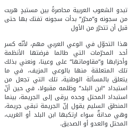
تبدو الشعوب العربية محاصرةً بين مستبدٍ هربت
من سجونه و”محرّر” بدأت سجونه تفتك بها حتى
قبل أن تتحرّر من الأول
هذا التحوّل في الوعي العربي مهم، لأنّه كسر
أحد المحرّمات التي طالما فرضتها الأنظمة
وأحزابها و”مقاوماتها” على وعينا، ونعني بذلك
تلك المتعلقة منها بالوعي المزيف، في ما
يتعلق بالمسألة الوطنية، تلك التي تجعل من
استبداد “ابن البلد” وظلمه مقبولا، في حين أنّ
استبداد المحتل وحده يرقى إلى الجريمة، بينما
المنطق السليم يقول إنّ الجريمة تبقى جريمة،
وهي مدانةٌ سواء ارتكبها ابن البلد أو الغريب،
المحتل والعدو أو الصديق.