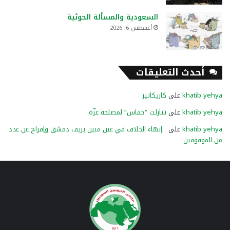
السعودية والمسألة الحوثية
أغسطس 6, 2026
أحدث التعليقات
khatib yehya
على
كاريكاتير
khatib yehya
على
تنازلت “حماس” لمصلحة غزّة
khatib yehya
على
إنهاء الخلاف في عين منين بريف دمشق وإفراج عن عدد
من الموقوفين