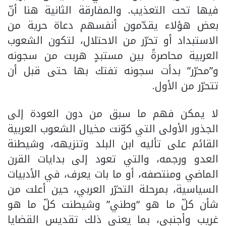
فيها تحت التعذيب. والمفارقة الثانية هنا أنّ
بعض هؤلاء يقدّمون أنفسهم دعاة حرية من
الاستبداد أو تحرّر من الاحتلال، لتكون الشعوب
العربية محاصرةً بين مستبدٍ هربت من سجونه
و”محرّر” بدأت سجونه تفتك بها حتى قبل أن
تتحرّر من الأول.
لا يمكن فهم ما سبق من دون العودة إلى
الجذور الأولى التي كوّنت مخيال الشعوب العربية
القائم على تأليه ابن البلد وتنزيهه، وشيطنة
العدو ورجمه، والتي تعود إلى بدايات القرن
الماضي ومنتصفه، أو ما بات يعرف، في الأدبيات
السياسية، بمرحلة التحرّر العربي، حين أعلت من
شأن كلّ ما هو “وطني” وشيطنت كلّ ما هو
غريب وأجنبي، بما يعني ذلك تقديس القضايا