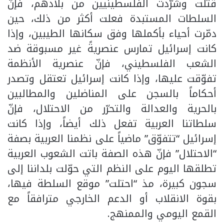
قتلت وشرّدت الفلسطينيين من بلادهم، فإنّ
السلطات المستبدة فعلت أكثر من ذلك، حين
دمّرت أحياء بأكملها وفق سكانها الطيبين، وإذا
كانت إسرائيل تمارس عنصريةً غير مسبوقة ضد
الشعب الفلسطيني، فإنّ عنصرية الأنظمة
تفوّقت عليها، وإذا كانت إسرائيل تعتقل وتصدر
أحكاماً بالسجن على المناضلين والمطالبين
بالحرية والعدالة والتحرّر من الاحتلال، فإنّ
سلطاتنا العربية تفعل ذلك أيضاً، وإذا كانت
إسرائيل “تتفوّق” ماضياً على نظمنا العربية بصفة
“الاحتلال” فإنّ هذه الصفة باتت الشعوب العربية
تطلقها اليوم على النظم التي حوّلت بلداننا إلى
سجون كبيرة، مذ “احتلت” موقع السلطة فيها،
بقوة الانقلاب أو الدعم الخارجي مترافقاً مع
القمع اليومي والممنهج.