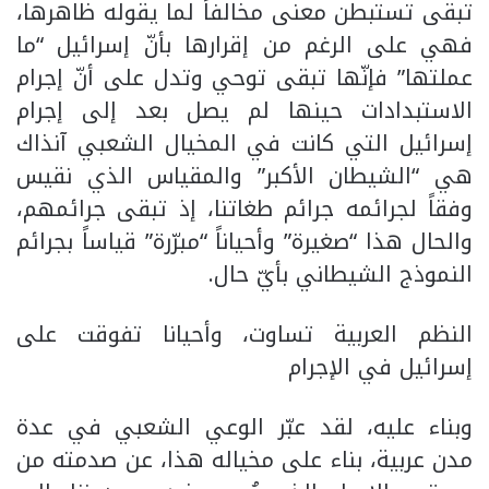
تبقى تستبطن معنى مخالفاً لما يقوله ظاهرها،
فهي على الرغم من إقرارها بأنّ إسرائيل “ما
عملتها” فإنّها تبقى توحي وتدل على أنّ إجرام
الاستبدادات حينها لم يصل بعد إلى إجرام
إسرائيل التي كانت في المخيال الشعبي آنذاك
هي “الشيطان الأكبر” والمقياس الذي نقيس
وفقاً لجرائمه جرائم طغاتنا، إذ تبقى جرائمهم،
والحال هذا “صغيرة” وأحياناً “مبرّرة” قياساً بجرائم
النموذج الشيطاني بأيّ حال.
النظم العربية تساوت، وأحيانا تفوقت على
إسرائيل في الإجرام
وبناء عليه، لقد عبّر الوعي الشعبي في عدة
مدن عربية، بناء على مخياله هذا، عن صدمته من