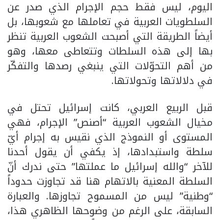
اليوم، ليس فقط حجم الإجرام الذي صدر عن
السلطويات العربية في تعاملها مع شعوبها، بل
أيضاً الطريقة التي أصبحت الشعوب العربية تنظر
بها إلى هذه السلطات وتتعاطى معها، وهو
من أهم التحوّلات التي ينبغي رصدها والتفكّر
في دلالاتها وتحولاتها.
قبل الربيع العربي، كانت إسرائيل تحتل في
مخيال الشعوب العربية “أصنص” الإجرام، فهي
المستوى أو النموذج الذي نقيس به إجرام أيّ
سلطة واستبدادها، إذ يكفي أن يقول أحدنا
للآخر “والله إسرائيل ما عملتها” حتى ندرك أنّ
السلطة المعنية بالاتهام هنا قد تجاوزت حدوداً
“وطنية” ليس من المسموح تجاوزها. والعبارة
السابقة، على الرغم من وضوحها الظاهري هذا،