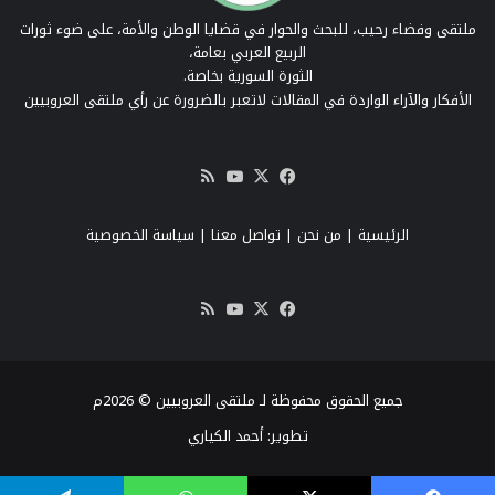
ملتقى وفضاء رحيب، للبحث والحوار في قضايا الوطن والأمة، على ضوء ثورات
الربيع العربي بعامة،
الثورة السورية بخاصة.
الأفكار والآراء الواردة في المقالات لاتعبر بالضرورة عن رأي ملتقى العروبيين
‫X
فيسبوك
‫YouTube
ملخص
الموقع
RSS
الرئيسية
|
من نحن
|
تواصل معنا
| سياسة الخصوصية
‫X
فيسبوك
‫YouTube
ملخص
الموقع
RSS
جميع الحقوق محفوظة لـ ملتقى العروبيين © 2026م
تطوير:
أحمد الكياري