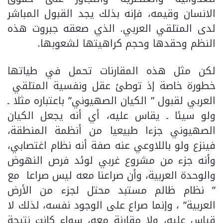
الانسان وقيمه، فإنه بذلك يجد القبول المباشر
لدى المتلقي العربي. الذي صعقه جبروت هذه
النظم وحقدها وحجم كراهيتها لشعوبها.
لكن مثل هذه المقارنات تحمل في طياتها
خطورة خاصة إذ توطئ عقل ونفسية المتلقي
العربي لقبول ” الكيان الصهيوني” باعتباره مثلا ـ
ولو سيئا ـ يقاس عليه، أي أنه يجعل الكيان
الصهيوني جزءا طبيعيا من أنظمة المنطقة،
فينزع ولو باللاوعي عنه صفة أنه نظام اغتصابي،
وأنه جزء من مشروع غربي لوئد فرص النهوض
والوحدة العربية، وأن صراعنا معه ليس صراعا مع
” نظام ظالم مستبد محتل لجزء من الأرض
العربية” ، وإنما صراع على الوجود نفسه، لذلك لا
قياس عليه، ولا مقارنة معه، سواء كانت نتيجة