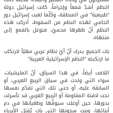
النظم أشدّ قمعاً وإجراماً، كانت إسرائيل دولة
“طبيعية” في المنطقة، وكلّما لعبت إسرائيل دور
الحامي لهذه النظم من السقوط، أدركت هذه
النظم أنّ ظهرها محميّ، فتوغل بالقمع إلى
منتهاه.
بات الجميع يدرك أنّ أيّ نظام عربي مهيّأ لارتكاب
ما ارتكبته “النظم الإسرائيلية العربية”
اللافت أيضاً، في هذا السياق، أنّ المليشيات،
سواء التي ولدت في سياق الربيع العربي، أو
السابقة عليه، أو حتى تلك التي تقدّم نفسها
تحت لافتة المقاومة أو الربيع العربي قد تأسرلت
بدورها، حين أوغلت سيوفُها وطغيانها في دم
أبنائها، وبنت سجونها التي بات يُقتل الأبرياء