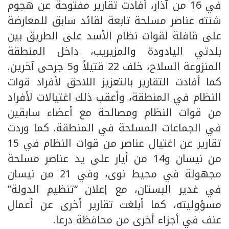
في 16 من آذار، أفادت تقارير مفتوحة عن هجوم
شنته عناصر مسلحة تابعة لقائد سابق للمعارضة
على قافلة لقوات نظام الأسد على الطريق بين
بلدتي اليادودة والمزيريب، داخل المنطقة
المنزوعة السلاح، خلف 22 قتيلاً و5 جرحى آخرين.
كما أفادت التقارير بالتعزيز اللاحق لأفراد قوات
النظام في المنطقة، وأعقب ذلك اغتيالات لأفراد
من قوات النظام ومصالحة مع أعضاء سابقين
في الجماعات المسلحة في المنطقة. كما وردت
تقارير عن اغتيال عناصر من قوات النظام في 15
من نيسان و14 من أيار على يد عناصر مسلحة
مجهولة في محيط نوى، وفي 21 من نيسان
في غدير البستان، مع إعلان “تنظيم الدولة”
مسؤوليته، كما أبلغت تقارير أخرى عن أعمال
عنف في أجزاء أخرى من محافظة درعا.