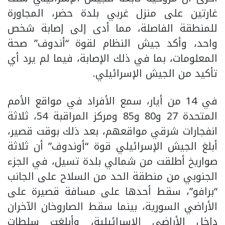
غارتين على منزل غربي بلدة حضر، المجاورة
للمنطقة الفاصلة، مما أدى إلى إصابة شخص
واحد، وأكد جيش النظام لقوة “أندوف” صحة
المعلومات، بما في ذلك الإصابة، فيما لم يرد أي
تأكيد من الجيش الإسرائيلي.
في 14 من أيار، سمع الأفراد في مواقع الأمم
المتحدة 27 و80 و85 ومركز المراقبة 54، ثلاثة
انفجارات شرقي مواقعهم، بعد ذلك بوقت قصير،
أبلغ الجيش الإسرائيلي قوة “أوندوف” أن ثلاثة
صواريخ أطلقت من شمالي بلدة تسيل، في الجزء
الجنوبي من منطقة الحد من السلاح على الجانب
“برافو”، سقط أحدها على مسافة قصيرة على
الأراضي السورية، بينما سقط الصاروخان الآخران
داخل الأراضي الإسرائيلية، وأبلغت سلطات