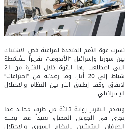
نشرت قوة الأمم المتحدة لمراقبة فض الاشتباك
بين سوريا وإسرائيل “الأندوف”، تقريراً للأنشطة
التي اضطلعت بها القوة خلال الفترة من 21
شباط إلى 20 أيار، وما رصدته من “اختراقات”
لاتفاق وقف إطلاق النار بين النظام والاحتلال
الإسرائيلي.
ويقدم التقرير رواية ثالثة من طرف محايد عما
يجري في الجولان المحتل، بعيداً عما يعلنه
الطرفان المتمثلان بالنظام السوري والاحتلال