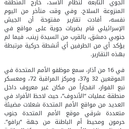
الجوي التابعة لنظام الأسد، خارج المنطقة
المنزوعة السلاح. وفي وقت متأخر من اليوم
نفسه، أفادت تقارير مفتوحة أن الجيش
الإسرائيلي قام بضربات جوية على مواقع في
جنوبي دمشق، بالقرب من السيدة زينب، فيما لم
يؤكد أي من الطرفين أي أنشطة حركية مرتبطة
بهذه التقارير.
في 16 من آذار، سمع موظفو الأمم المتحدة في
الموقعين 32 و37، ومركز المراقبة 72، ومعسكر
نبع الفوار، انفجاراً من مكان غير معروف داخل
منطقة عمليات “الأندوف”، حيث لاحظ الأفراد في
العديد من مواقع الأمم المتحدة شعلات مضيئة
متعددة شرقي موقع الأمم المتحدة جنوب
حرمون ومحيط أم الباطنة من جهة “برافو”.