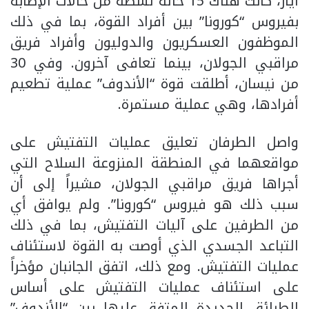
أيار، كانت هناك 15 حالة نشطة من حالات الإصابة
بفيروس “كورونا” بين أفراد القوة، بما في ذلك
الموظفون العسكريون والدوليون وأفراد فريق
مراقبي الجولان، بينما تعافى آخرون. وفي 30
من نيسان، أطلقت قوة “الأندوف” عملية تطعيم
أفرادها، وهي عملية مستمرة.
واصل الطرفان تعليق عمليات التفتيش على
مواقعهما في المنطقة المنزوعة السلاح التي
أجراها فريق مراقبي الجولان، مشيراً إلى أن
سبب ذلك هو فيروس “كورونا”. ولم يوافق أي
من الطرفين على آليات التفتيش، بما في ذلك
التباعد الجسدي الذي أوصت به القوة لاستئناف
عمليات التفتيش. ومع ذلك، اتفق الجانبان مؤخراً
على استئناف عمليات التفتيش على أساس
الطرائق الجديدة المتفق عليها بين “الأندوف”