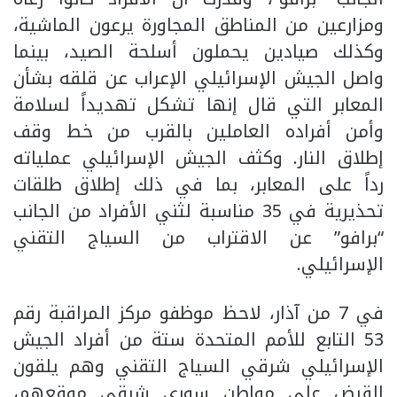
ومزارعين من المناطق المجاورة يرعون الماشية،
وكذلك صيادين يحملون أسلحة الصيد، بينما
واصل الجيش الإسرائيلي الإعراب عن قلقه بشأن
المعابر التي قال إنها تشكل تهديداً لسلامة
وأمن أفراده العاملين بالقرب من خط وقف
إطلاق النار. وكثف الجيش الإسرائيلي عملياته
رداً على المعابر، بما في ذلك إطلاق طلقات
تحذيرية في 35 مناسبة لثني الأفراد من الجانب
“برافو” عن الاقتراب من السياج التقني
الإسرائيلي.
في 7 من آذار، لاحظ موظفو مركز المراقبة رقم
53 التابع للأمم المتحدة ستة من أفراد الجيش
الإسرائيلي شرقي السياج التقني وهم يلقون
القبض على مواطن سوري شرقي موقعهم،