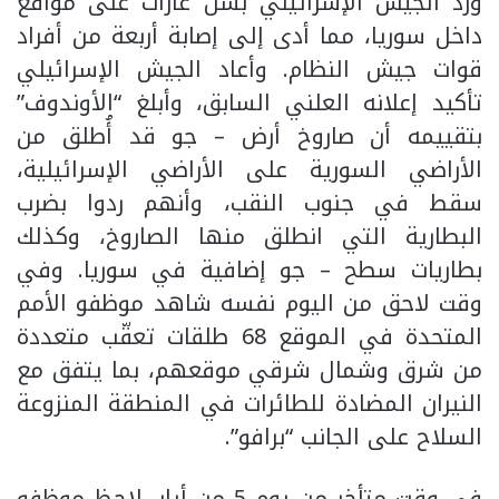
ورد الجيش الإسرائيلي بشن غارات على مواقع
داخل سوريا، مما أدى إلى إصابة أربعة من أفراد
قوات جيش النظام. وأعاد الجيش الإسرائيلي
تأكيد إعلانه العلني السابق، وأبلغ “الأوندوف”
بتقييمه أن صاروخ أرض – جو قد أُطلق من
الأراضي السورية على الأراضي الإسرائيلية،
سقط في جنوب النقب، وأنهم ردوا بضرب
البطارية التي انطلق منها الصاروخ، وكذلك
بطاريات سطح – جو إضافية في سوريا. وفي
وقت لاحق من اليوم نفسه شاهد موظفو الأمم
المتحدة في الموقع 68 طلقات تعقّب متعددة
من شرق وشمال شرقي موقعهم، بما يتفق مع
النيران المضادة للطائرات في المنطقة المنزوعة
السلاح على الجانب “برافو”.
في وقت متأخر من يوم 5 من أيار، لاحظ موظفو