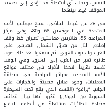
النفس، وتجنب أي أنشطة قد تؤدي إلى تصعيد
الموقف فيما بينهما.
في 28 من شباط الماضي، سمع موظفو الأمم
المتحدة في الموقعين 68 و80، وفي مركز
المراقبة 55، طائرتين مقاتلتين تعبران خط وقف
إطلاق النار من شرق الشمال الشرقي على
الغرب والجنوب الغربي، ثم سمعوا بعد ذلك صوت
طائرة تعبر من الغرب إلى الشرق. وفي الوقت
نفسه تقريباً، لاحظ الأفراد في مختلف مواقع
الأمم المتحدة ومراكز المراقبة في منطقة
العمليات، وجود قنابل مضيئة وانفجارات على
الجانب “برافو” (القسم الذي يقع تحت السيطرة
السورية من الجولان)، قدّروا أنها نيران قذائف
مضادة للطائرات مشتعلة من أنظمة الدفاع