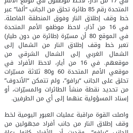
في 17 من آذار، لاحظ موظفون في موقع الأمم
المتحدة رقم 85 طائرة تحلق من الجانب “ألفا” عبر
خط وقف إطلاق النار وفوق المنطقة الفاصلة.
في 16 من آذار، لاحظ موظفو الأمم المتحدة
في الموقع 80 أن مسيّرة (طائرة من دون طيار)
تعبر خط وقف إطلاق النار من الشمال إلى
الشمال الغربي إلى الشمال الشرقي من
موقعهم. في 16 من أيار، لاحظ الأفراد في
موقعي الأمم المتحدة 60 و80 ثلاثة مسيّرات
تحلق على الجانب “برافو”، ولم تتمكن “الأندوف”
من تحديد نقطة منشأ الطائرات والمسيّرات، أو
إسناد المسؤولية عنهما إلى أي من الطرفين.
واصلت القوة مراقبة عمليات العبور اليومية لخط
وقف إطلاق النار من جانب أفراد مجهولين من
الجانب “برافو”، وقدرت أن الأفراد كانوا رعاة