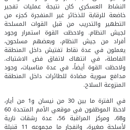
النشاط العسكري كان نتيجة عمليات تفجير
خاضعة للرقابة للذخائر غير المنفجرة كجزء من
التطهير والتدريب من قبل القوات المسلحة
لجيش النظام. ولاحظت القوة استمرار وجود
أفراد من جيش النظام، وبعضهم مسلحون،
يعملون في عدة نقاط تفتيش داخل المنطقة
الفاصلة، في انتهاك لاتفاق فض الاشتباك.
ولاحظت القوة أيضاً، في عدة مناسبات، وجود
مدافع سورية مضادة للطائرات داخل المنطقة
المنزوعة السلاح.
في الفترة ما بين 30 من نيسان و1 من أيار،
لاحظ الموظفون في موقعي الأمم المتحدة 60
و68، ومركز المراقبة 56، عدة رشقات نارية
لأسلحة صغيرة، وانفجار ما مجموعه 11 قنبلة