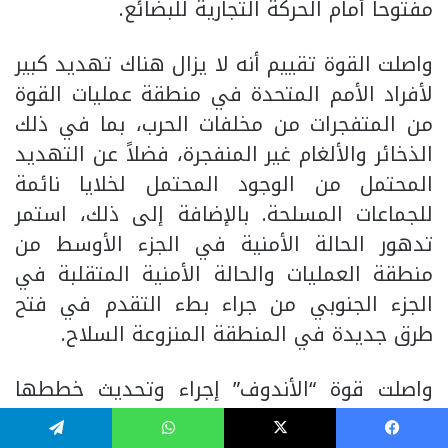
مفتوحاً أمام الحركة التجارية للبضائع.
واصلت القوة تقييم أنه لا يزال هناك تهديد كبير
لأفراد الأمم المتحدة في منطقة عمليات القوة
من المتفجرات من مخلفات الحرب، بما في ذلك
الذخائر والألغام غير المنفجرة، فضلاً عن التهديد
المحتمل من الوجود المحتمل لخلايا نائمة
للجماعات المسلحة. بالإضافة إلى ذلك، استمر
تدهور الحالة الأمنية في الجزء الأوسط من
منطقة العمليات والحالة الأمنية المتقلبة في
الجزء الجنوبي من جراء بطء التقدم في فتح
طرق جديدة في المنطقة المنزوعة السلاح.
واصلت قوة “الأندوف” إجراء وتحديث خططها
للطوارئ، لتعزيز وإخلاء المواقع ومراكز المراقبة
فيسبوك
‫X
واتساب
تيلقرام