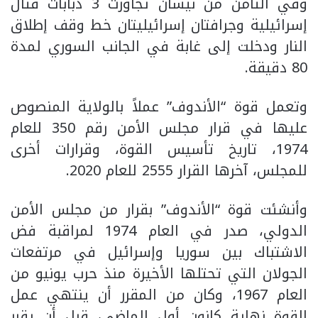
وفي الثامن من نيسان تجاوزت 3 دبابات قتال
إسرائيلية وجرافتان إسرائيليتان خط وقف إطلاق
النار ودخلت إلى غابة في الجانب السوري لمدة
80 دقيقة.
وتعمل قوة “الأندوف” عملاً بالولاية المنصوص
عليها في قرار مجلس الأمن رقم 350 للعام
1974، تاريخ تأسيس القوة، وقرارات أخرى
للمجلس، آخرها القرار 2555 للعام 2020.
وأنشئت قوة “الأندوف” بقرار من مجلس الأمن
الدولي، صدر في العام 1974 لمراقبة فض
الاشتباك بين سوريا وإسرائيل في مرتفعات
الجولان التي تحتلها الأخيرة منذ حرب يونيو من
العام 1967، وكان من المقرر أن ينتهي عمل
القوة نهاية كانون أول الماضي، قبل أن يقرر