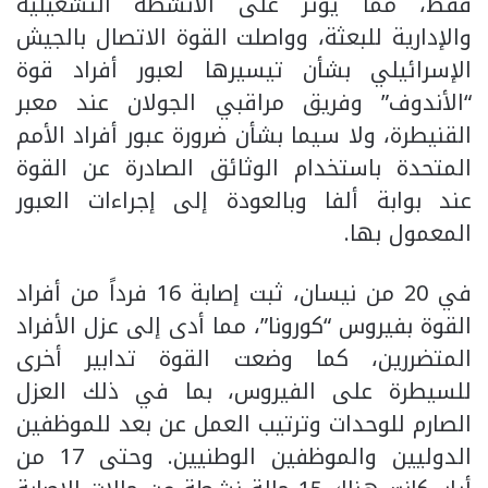
فقط، مما يؤثر على الأنشطة التشغيلية
والإدارية للبعثة، وواصلت القوة الاتصال بالجيش
الإسرائيلي بشأن تيسيرها لعبور أفراد قوة
“الأندوف” وفريق مراقبي الجولان عند معبر
القنيطرة، ولا سيما بشأن ضرورة عبور أفراد الأمم
المتحدة باستخدام الوثائق الصادرة عن القوة
عند بوابة ألفا وبالعودة إلى إجراءات العبور
المعمول بها.
في 20 من نيسان، ثبت إصابة 16 فرداً من أفراد
القوة بفيروس “كورونا”، مما أدى إلى عزل الأفراد
المتضررين، كما وضعت القوة تدابير أخرى
للسيطرة على الفيروس، بما في ذلك العزل
الصارم للوحدات وترتيب العمل عن بعد للموظفين
الدوليين والموظفين الوطنيين. وحتى 17 من