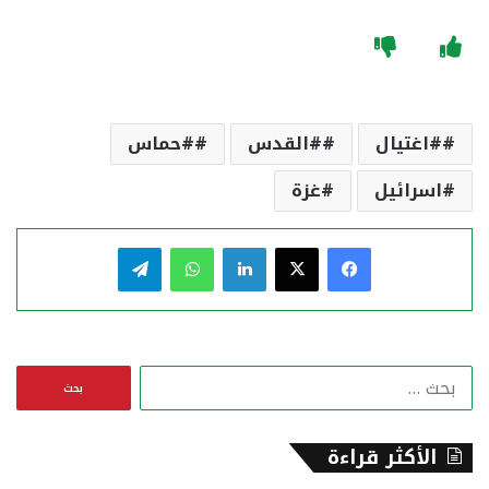
#اغتيال
#القدس
#حماس
اسرائيل
غزة
فيسبوك
‫X
لينكدإن
واتساب
تيلقرام
ا
ل
ب
ح
الأكثر قراءة
ث