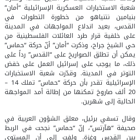
شعبة الاستخبارات العسكرية الإسرائيلية “أمان”
بنيامين نتنياهو من خطورة التطورات في
القدس، بعيد اندلاع المواجهات في المدينة
على خلفية قرار طرد العائلات الفلسطينية من
حي الشيخ جراح، وذكرت “أمان” أنّ حركة “حماس”
يمكن أن تطلق الصواريخ على “القدس” رداً على
ذلك، ما يوجب على إسرائيل العمل على خفض
التوتر في المدينة. وقدّرت شعبة الاستخبارات
الإسرائيلية تقدر بأن حركة “حماس” تملك 14 –
20 ألف صاروخ تمكنها من إطالة أمد المواجهة
الحالية إلى شهرين.
وقال تسفي برئيل، معلق الشؤون العربية في
صحيفة “هآرتس”، إنّ “حماس” نجحت في الربط
بين القدس وغزة. ولفت إلى أن المستوى