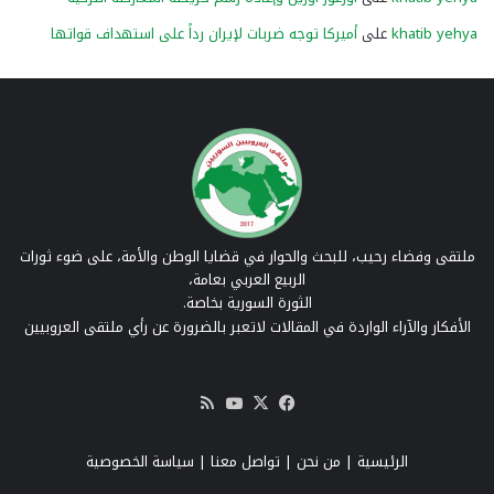
khatib yehya
على
أميركا توجه ضربات لإيران رداً على استهداف قواتها
ملتقى وفضاء رحيب، للبحث والحوار في قضايا الوطن والأمة، على ضوء ثورات
الربيع العربي بعامة،
الثورة السورية بخاصة.
الأفكار والآراء الواردة في المقالات لاتعبر بالضرورة عن رأي ملتقى العروبيين
‫X
فيسبوك
‫YouTube
ملخص
الموقع
RSS
الرئيسية
|
من نحن
|
تواصل معنا
| سياسة الخصوصية