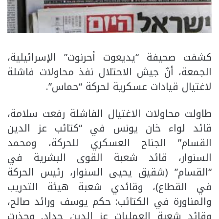
كشفت صحيفة “يديعوت أحرنوت” الإسرائيلية،
الجمعة، أنّ جيش الاحتلال نفذ محاولات فاشلة
لاغتيال قيادات عسكرية لحركة “حماس”.
طاولت محاولات الاغتيال الفاشلة رفعت سلامة،
قائد لواء خان يونس في “كتائب عز الدين
القسام” الجناح العسكري للحركة، ومحمد
السنوار، قائد شعبة القوى البشرية في
“القسام” (شقيق يحيى السنوار، رئيس الحركة
في القطاع)، وقائدي شعبة هيئة التدريب
والمناورة في الكتائب: حكم يوسف ورائد صالح،
وقائد شعبة العمليات عز الدين حداد. وحذرت