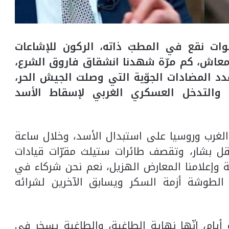
ات نقع في المطبّ ذاته، الركون للإشاعات
معاش، كم مرّة شهدنا انشقاق فاروق الشرع،
عدد المضادات الجوّية التي وصلت الجيش الحر،
والتدخل العسكري الغربي لإسقاط الأسد
 الغرب وروسيا على استبدال الأسد، وخلال ساعة
اقل بشار، وتقصف طائرات ستيلث مقرّات قيادات
هة وإعلامنا المعارض الهزيل، نعم نحن شركاء في
 الطوشة أزمة السكر ويسابق الآخرين لشرائه
ام، إنّها نهاية الطاغية، والطاغية يسخر في