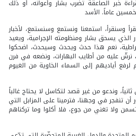
ءة خبر الصاعقة تضرب بشار وأعوانه، أو ذلك
خمسين عاماً. الأسد
قرأ وسنقرأ، استمعنا ونستمع وسنستمع، لأخبار
صار الذي يسحق بشار ومنظومته الإجرامية، ويعيد
وقراطية، نعم هذا حدث ويحدث وسيحدث، اضحكوا
نرشّ عليه من أطايب البهارات، ونضعه في فرن
لرفع أياديهم إلى السماء الخاوية من الغيوم
 ثانياً، وندعو من غير قصد لتكاسل لا يحتاج غالباً
 أن تنفجر في وجهنا، فترمينا على المزابل التي
 تسمن ولا تغني من جوع، فلا أكلوا وما تركناهم
مم المتحدة والدول الغربية المتحضّرة التي تدّعي