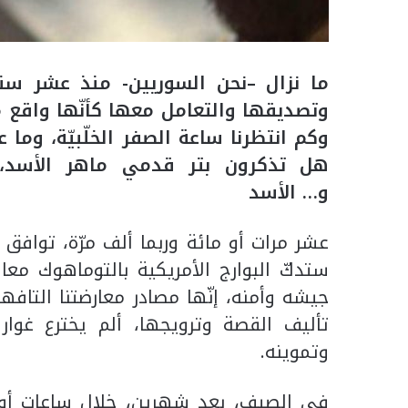
ما نزال –نحن السوريين- منذ عشر سنو
وتصديقها والتعامل معها كأنّها واقع 
وكم انتظرنا ساعة الصفر الخلّبيّة، وما 
هل تذكرون بتر قدمي ماهر الأسد، 
و
…
الأسد
عشر مرات أو مائة وربما ألف مرّة، توافق
ستدكّ البوارج الأمريكية بالتوماهوك مع
جيشه وأمنه، إنّها مصادر معارضتنا التاف
تأليف القصة وترويجها، ألم يخترع غوار
وتموينه.
في الصيف، بعد شهرين، خلال ساعات أو أي