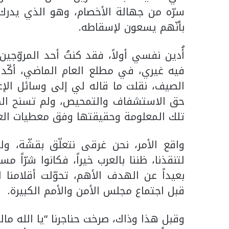
سرّه من جهالة الأخصام، وهو الذي يدرك 
بأنّهم يسعون لإسقاطه.
أُدين نفسي أولاً، فقد كنتُ أحد المروّج
فيه غيري، في مطلع العام الماضي، أكّد 
الصيف، نقلت ما قاله لي إلى وسائل الإعل
حق الاستشفاف والتمحيص، ولم تسنح الظ
تلك المعلومة وحقيقتها وفق معطيات العام
واقع الأمر، نحن غرقى نتعلّق بقشّة، ول
لتنقذنا، ظننا بالعرب خيراً، فكانوا شرّاً م
بعيداً عن الهدف الأهم، تحوّلت أقلامنا
قبل اجتماع مجلس الأمن والأمم الكبيرة.
وقبل هذا وذاك، صرخت حناجرنا “يا الله مال