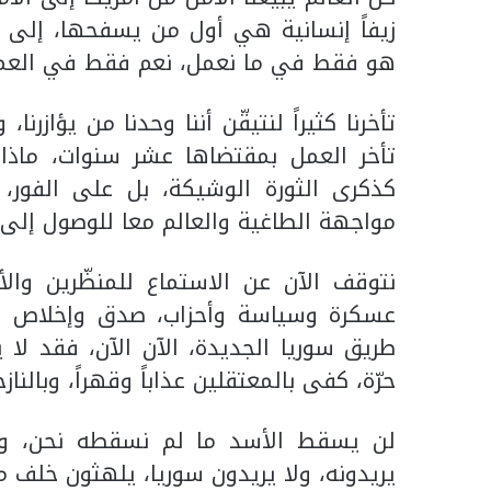
زيفاً إنسانية هي أول من يسفحها، إلى ع
هو فقط في ما نعمل، نعم فقط في العمل ا
تأخرنا كثيراً لنتيقّن أننا وحدنا من يؤازرن
تأخر العمل بمقتضاها عشر سنوات، ماذا لو
كذكرى الثورة الوشيكة، بل على الفور، ن
مواجهة الطاغية والعالم معا للوصول إلى م
نتوقف الآن عن الاستماع للمنظّرين والأخ
عسكرة وسياسة وأحزاب، صدق وإخلاص ومؤ
طريق سوريا الجديدة، الآن الآن، فقد لا 
حرّة، كفى بالمعتقلين عذاباً وقهراً، وبالناز
لن يسقط الأسد ما لم نسقطه نحن، ولن ي
يريدونه، ولا يريدون سوريا، يلهثون خلف م