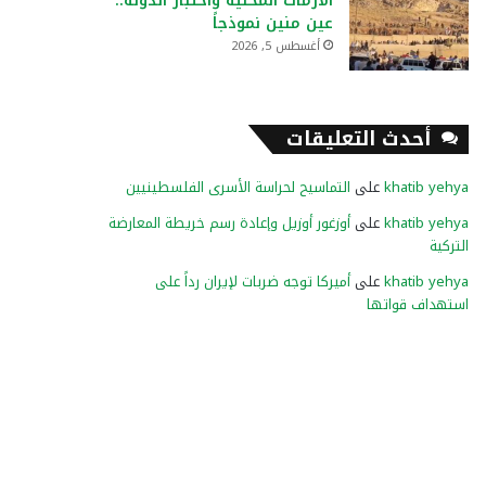
الأزمات المحلية واختبار الدولة..
عين منين نموذجاً
أغسطس 5, 2026
أحدث التعليقات
khatib yehya
على
التماسيح لحراسة الأسرى الفلسطينيين
khatib yehya
على
أوزغور أوزيل وإعادة رسم خريطة المعارضة
التركية
khatib yehya
على
أميركا توجه ضربات لإيران رداً على
استهداف قواتها