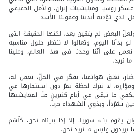
سكر روسيا وميليشيات إيران، والأمل الحقيقي
لذي تؤديه أيدينا وعقولنا. الأسد
ا، ولعلّ البعض لم يتقيّن بعد، لكنها الحقيقة التي
 بدأنا اليوم، وتعالوا لا ننتظر حلول مناسبة
عمل على أنّنا وحدنا في هذا العالم، وعلينا
ا نريد.
بار، نغلق هواتفنا، نفكّر في الحلّ، نعمل له،
ازرة، لا نترك لحظة تمرّ دون استثمارها في
يكفي ما تبقى في أيام كثيرين منّا لمعايشتها
حين تشرّداً، وبذوي الشهداء حزناً.
قوم بناء سوريا، إلا إذا بنيناه نحن، كلّهم
ا يريدون وليس ما نريد نحن.