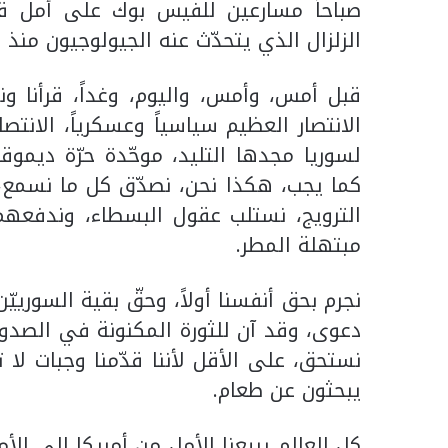
صباحاً مسارعين للفيس بوك على أمل قرا
الزلزال الذي يتحدّث عنه الجيولوجيون منذ 
قبل أمس، وأمس، واليوم، وغداً، قرأنا ون
الانتصار العظيم سياسياً وعسكرياً، الانت
لسوريا مجدها التليد، موحّدة حرّة ديم
كما يجب، هكذا نحن، نصدّق كل ما نسمع، 
الترويج، نستلب عقول البسطاء، وندفعهم 
مبتهلة المطر.
نجرم بحق أنفسنا أولاً، وحقّ بقية السورييّن
دعوى، وقد آن للثورة المكنونة في الصدور
نستحق، على الأقل لأننا قدّمنا وجبات لا
يبحثون عن طعام.
كل العالم يبيعنا الأمل من أمريكا إلى الأ