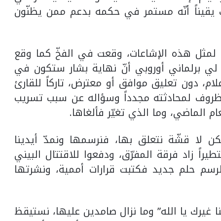
يقيناً أنّه مستمر في حكمه بدعم ممن يظنّون
ين لمثل هذه الإشاعات، وقعت في الفخّ كما وقع
لي برلماني أوروبي أنّ نهاية بشار ستكون في
ام، دون تعليق موافق أو معترض، تاركاً للقارئ
روف لمحادثته مجدداً وسؤاله عن سبب تسريب
 الماضي، وما الذي تغيّر فألغاها.
كن لا قشّة نتعلق بها، فنرسمها ونمدّ أيدينا
ستطيراً زاد فرقة المفرّق، ودفعوا للاقتتال البيني
 لرسم حلم جديد فكتبت قرارات أممية، ونشرتها
نا غيرك يا الله” وما نزال صامدين عليها، نستيقظ