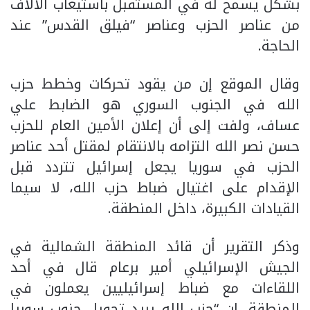
بشكل يسمح له في المستقبل باستيعاب الآلاف
من عناصر الحزب وعناصر “فيلق القدس” عند
الحاجة.
وقال الموقع إن من يقود تحركات وخطط حزب
الله في الجنوب السوري هو الضابط علي
عساف، ولفت إلى أن إعلان الأمين العام للحزب
حسن نصر الله التزامه بالانتقام لمقتل أحد عناصر
الحزب في سوريا يجعل إسرائيل تتردد قبل
الإقدام على اغتيال ضباط حزب الله، لا سيما
القيادات الكبيرة، داخل المنطقة.
وذكر التقرير أن قائد المنطقة الشمالية في
الجيش الإسرائيلي أمير برعام قال في أحد
اللقاءات مع ضباط إسرائيليين يعملون في
المنطقة، إن “حزب الله يريد تحويل جنوب سوريا