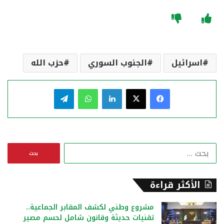
اسرائيل
الجنوب السوري
حزب الله
فيسبوك
‫X
لينكدإن
واتساب
تيلقرام
ا
ل
ب
ح
الأكثر قراءة
ث
ع
مشروع وطني لكشف المقابر الجماعية..
ن
تقنيات حديثة وقانون شامل لحسم مصير
: