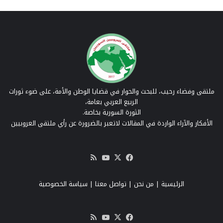
ملتقى وفضاء رحيب، للبحث والحوار في قضايا الوطن والأمة، على ضوء ثورات
الربيع العربي بعامة،
الثورة السورية بخاصة.
الأفكار والآراء الواردة في المقالات لاتعبر بالضرورة عن رأي ملتقى العروبيين
‫X
فيسبوك
‫YouTube
ملخص
الموقع
RSS
الرئيسية
|
من نحن
|
تواصل معنا
| سياسة الخصوصية
‫X
فيسبوك
‫YouTube
ملخص