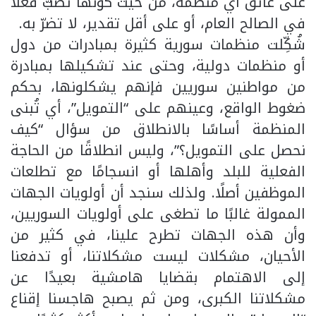
على عاتق أي منظمة، من حيث كونها تصبّ فعلًا
في الصالح العام، أو على أقل تقدير، لا تضرّ به.
شُكِّلت منظمات سورية كثيرة بمبادرات من دول
أو منظمات دولية، وحتى عند تشكيلها بمبادرة
من مواطنين سوريين فإنهم يشكلونها، بحكم
ضغوط الواقع، وعينهم على “التمويل”، أي تُبنى
المنظمة أساسًا بالانطلاق من سؤال “كيف
نحصل على التمويل؟”، وليس انطلاقًا من الحاجة
الفعلية للبلد وأهلها أو انسجامًا مع تطلعات
الموظفين أصلًا. ولذلك سنجد أن أولويات الجهات
الممولة غالبًا ما تطغى على أولويات السوريين،
وأن هذه الجهات تطرح علينا، في كثير من
الأحيان، مشكلات ليست مشكلاتنا، أو تدفعنا
إلى الاهتمام بقضايا هامشية بعيدًا عن
مشكلاتنا الكبرى، ومن ثم يصبح هاجسنا إقناع