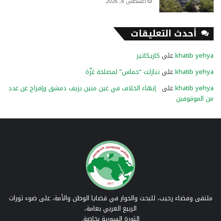
أغسطس 8, 2026
أحدث التعليقات
khatib yehya
على
كاريكاتير
khatib yehya
على
تنازلت “حماس” لمصلحة غزّة
khatib yehya
على
إنهاء الخلاف في عين منين بريف دمشق وإفراج عن عدد
من الموقوفين
ملتقى وفضاء رحيب، للبحث والحوار في قضايا الوطن والأمة، على ضوء ثورات
الربيع العربي بعامة،
الثورة السورية بخاصة.