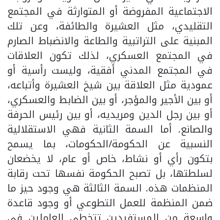
الاجتماعية المفروضة أو المتوارثة في المجتمع
التقليدي، مثل العشيرة والطائفة، وعن تلك
المبنية على التراتبية والطاعة والانضباط الصارم
في المجتمع العسكري، لذلك تكون العلاقات
في المجتمع المدني أفقية، وليست رأسية أو
عمودية مثل العلاقة بين شيخ العشيرة وأتباعه،
أو بين الأجير والمؤجر، أو بين الضابط والعسكري،
أو بين رجل الدين ومريديه، أو بين رئيس الحرفة
والصانع. أما السمة الثانية فهي الاستقلالية
النسبية عن الحكومة/الحكومات، بما يسمح
بتكون رأي أو نشاط، خاص أو عام، لا يخضعان
لسلطتها، بل تصبح الحكومة نفسها تحت رقابة
المنظمات هذه. السمة الثالثة هي وجود حيز ما
ضمن المنظمة للعمل التطوعي أو وجود قاعدة
واسعة من المستفيدين تتخطى العاملين في