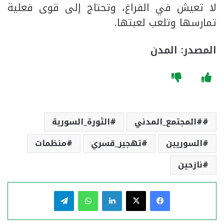
لا تعيش في الفراغ، وتحتاج إلى قوى فعلية
تمارسها وتلعب لعبتها.
المصدر: المدن
#المجتمع_المدني
الثورة_السورية
السوريين
تهجير_قسري
منظمات
نازحين
فيسبوك
‫X
لينكدإن
واتساب
تيلقرام