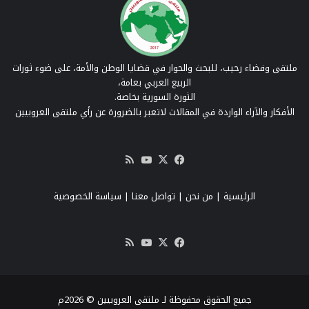
ملتقى وفضاء رحيب، للبحث والحوار في قضايا الوطن والأمة، على ضوء ثورات
الربيع العربي بعامة،
الثورة السورية بخاصة.
الأفكار والآراء الواردة في المقالات لاتعبر بالضرورة عن رأي ملتقى العروبيين
‫X
فيسبوك
‫YouTube
ملخص
الموقع
RSS
الرئيسية
|
من نحن
|
تواصل معنا
| سياسة الخصوصية
‫X
فيسبوك
‫YouTube
ملخص
الموقع
RSS
جميع الحقوق محفوظة لـ ملتقى العروبيين © 2026م