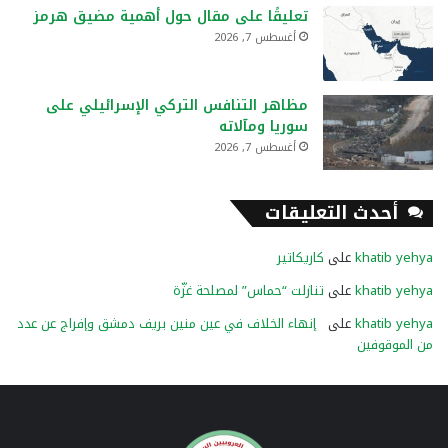
تعليقًا على مقال حول أهمية مضيق هرمز
أغسطس 7, 2026
مظاهر التنافس التركي الإسرائيلي على
سوريا ومآلاته
أغسطس 7, 2026
أحدث التعليقات
khatib yehya
على
كاريكاتير
khatib yehya
على
تنازلت “حماس” لمصلحة غزّة
khatib yehya
على
إنهاء الخلاف في عين منين بريف دمشق وإفراج عن عدد
من الموقوفين