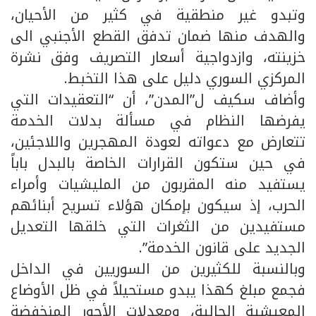
وتبدو غير منطقية في كثير من الأحيان،
والهدف منها ضمان تدفق القطع الأجنبي الى
خزينته، وازدواجية أسعار التصريف وفق نشرة
المركزي السوري دليل على هذا التخبط.
وأضاف سكيف ل”المدن”، أن “التعقيدات التي
يفرضها النظام في مسألة بدلات الخدمة
تتعارض مع دعواته لعودة المهجرين واللاجئين،
في حين ستكون القرارات الخاصة بالبدل باباً
يستفيد منه المقربون من المليشيات وأمراء
الحرب، إذ سيكون بإمكان هؤلاء تسريح أبنائهم
مستفيدين من الثغرات التي خلقها التعديل
الجديد على قانون الخدمة”.
وبالنسبة للكثيرين من السوريين في الداخل
فجمع مبلغ كهذا يبدو مستحيلاً في ظل الأوضاع
المعيشية الحالية، ومعدلات الأجور المنخفضة