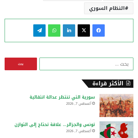
النظام السوري
فيسبوك
‫X
لينكدإن
واتساب
تيلقرام
ا
ل
ب
ح
الأكثر قراءة
ث
ع
سورية التي تنتظر عدالة انتقالية
ن
أغسطس 7, 2026
:
تونس والجزائر… علاقة تحتاج إلى التوازن
أغسطس 7, 2026