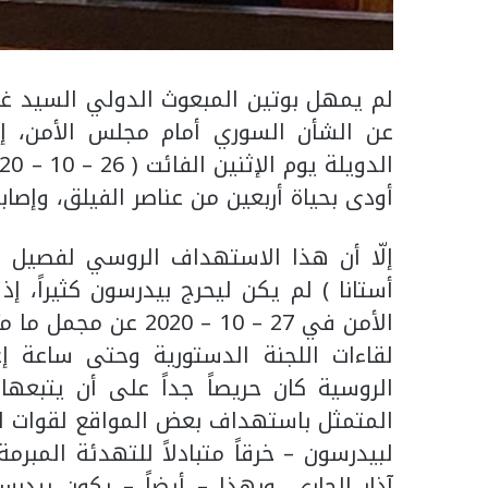
لم يمهل بوتين المبعوث الدولي السيد غير
عن الشأن السوري أمام مجلس الأمن، إذ
أودى بحياة أربعين من عناصر الفيلق، وإصاب
إلّا أن هذا الاستهداف الروسي لفصيل 
أستانا ) لم يكن ليحرج بيدرسون كثيراً، إ
الأمن في 27 – 10 – 0
لقاءات اللجنة الدستورية وحتى ساعة إعد
الروسية كان حريصاً جداً على أن يتبعها
المتمثل باستهداف بعض المواقع لقوات الن
لبيدرسون – خرقاً متبادلاً للتهدئة المب
آذار الجاري، وبهذا – أيضاً – يكون بيد