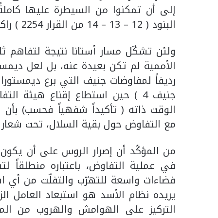
إلى أن تمكنوا من السيطرة عليها كاملةً،
البنود ( 12 – 13 – 14 من القرار 2254 ) راكدة لا أحد يجرؤ على إثارتها.
ولئن تشكّل مسار أستانا نتيجة لتفاهم ثل
الأممية لم تكن بعيدة عنه، بل لعل ديمستورا 
جنيف 4 ) حين استطاع إقناع هيئة ال
الوقت ذاته ( تأكيداً شفهياً فحسب) بأن
مع التفاوض حول بقية السلال، تحت شعار 
في عملية التفاوض، باعتباره منطلقاً لت
فضاءات واسعة للتهرّب والتفلّت من أي اس
يريده نظام الأسد هو استبعاد العامل ا
التركيز على الهوامش والهروب من المتن