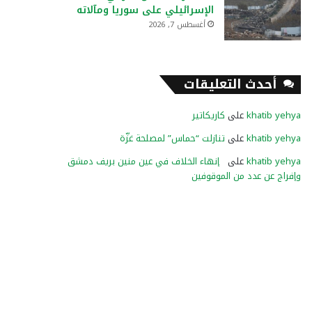
الإسرائيلي على سوريا ومآلاته
أغسطس 7, 2026
أحدث التعليقات
khatib yehya
على
كاريكاتير
khatib yehya
على
تنازلت “حماس” لمصلحة غزّة
khatib yehya
على
إنهاء الخلاف في عين منين بريف دمشق
وإفراج عن عدد من الموقوفين