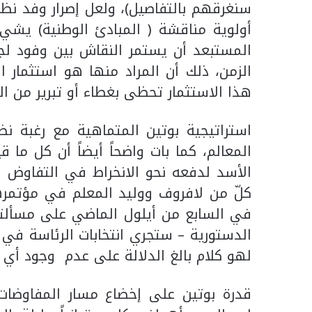
سنغرقهم بالتفاصيل)، ولعل إصرار وفد نظا
أولوية مناقشة ( المبادئ الوطنية) يشي ب
المستبعد أن يستمر النقاش بين وفود لج
الزمن، ذلك أن المراد منها هو استثمار 
هذا الاستثمار تحظى بغطاء أو تبرير من ال
استراتيجية بوتين المتماهية مع رغبة نظ
المعالم، كما بات واضحاً أيضاً أن كل ما
الأسد لدفعه نحو الانخراط في التفاوض 
كلّ من لافروف ووليد المعلم في مؤتمر
في السابع من أيلول الماضي على مسألتين
الدستورية – ستجري انتخابات الرئاسة في 
لهو كلام بالغ الدلالة على عدم وجود أي 
قدرة بوتين على إخضاع مسار المفاوضات 