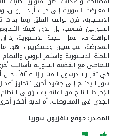
لمصالحه وأهدافه كان متوازياً طيلة ا
المعارضة السورية إلى حيث أراد الروس، وب
الاستجابة، فإن بواعث القلق ربما بدات
السوريين فحسب، بل لدى هيئة التفاوض 
الراهنة في عمل اللجنة الدستورية، إذ 
المعارضة، سياسيين وعسكريين، هو: ما 
اللجنة الدستورية واستمر الروس والنظام
للتعاطي مع القضية السورية بأساليب أخرى
في تقرير بيدرسون المشار إليه آنفاً، حين 
سوريا يحتاج إلى جهود أخرى تتجاوز أعما
الإحباط الناتج من لقائه بمسؤولي النظام 
الجدي في المفاوضات، أم لديه أفكار أخرى
المصدر: موقع تلفزيون سوريا