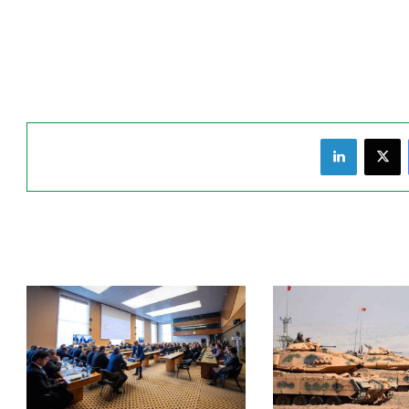
فيسبوك
‫X
لينكدإن