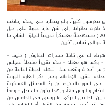
 بيدرسون كثيراً، ولم ينتظره حتى يقدّم إحاطته
 بادرت طائراته إلى شن غارة جوية على جبل
الدويلة يوم الإثنين الفائت ( 26 – 10 – 2020 ) مستهدفةً معسكراً تدريبياً لفيلق الشام، ما
ة حوالي ثمانين آخرين.
شريك له في كافة مسارات التفاوض ( جنيف –
ذ – وكما هو معتاد – قدّم تقريراً مفصلاً لمجلس
202 عن مجمل ما مرّ من أحداث وقعت منذ انتهاء الجولة الثالثة من
اده لتقرير الإحاطة، وحين ذكر الغارة الجوية
 على الفور بالحديث عن ردّ الفصائل العسكرية
ظام والروس معاً، وبهذا يكون ما حصل – وفقاً
رمة بين الجانبين التركي والروسي في الخامس من
رسون قد أعفى نفسه من القول أو الإشارة على