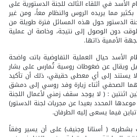
م الأسد في اللقاء الثالث للجنة الدستورية على
كثير مما يريده الروس والنظام معاً، ومن غير
نة الدستور حول هذه المسائل فترة طويلة من
الوقت دون الوصول إلى نتيجة، وخاصة ان عملية
جهة الأممية ذاتها.
ام الأسد حيال العملية التفاوضية باتت واضحة
 قيل ويقال عن ضغوطات روسية تُمارس على بشار
لا يستند إلى أي معطى حقيقي، ذلك أن تأكيد
هما الصحفي أثناء زيارة وفد روسي إلى دمشق
 اثنتين : ( لا يوجد سقف زمني لأعمال اللجنة
موعدها المحدد بعيدا عن مجريات لجنة الدستور)
تباين فيما يسعى إليه الطرفان.
بشطريه ( أستانا وجنيف) على أن يسير وفقاً