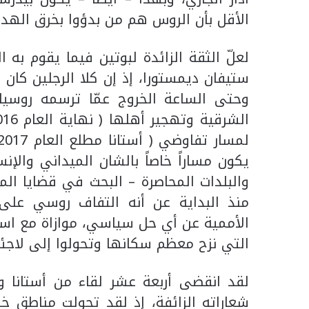
الأقل بأن الروس هم من بدؤوا بخرق الهدن
لعلّ الثقة الزائدة لبوتين فيما يقوم به
وحتى الساعة الخروج عمّا ترسمه روسيا
يكون مساراً خاصاً بالشان الميداني والإ
والبلدات المحاصرة – البحث في قضايا الم
منذ البداية عن أنه التفاف روسي على 
الأممية عن أي حل سياسي، موازاة مع استم
التي نزح معظم سكانها وتحولوا إلى لاجئي
لقد انقضى أربعة عشر لقاء من أستانا ول
شعاراته الزائفة، إذ لقد تحولت مناطق 