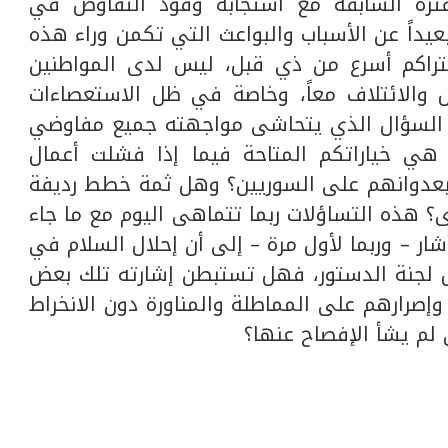
لفترة السابقة مع استجابة وفود التفاوض في
عيداً عن الأسباب والبواعث التي تكمن وراء هذه
 تتراكم أسرع من ذي قبل، ليس لدى المواطنين
والائتلاف معاً، وخاصة في ظل الاستعصاءات
إن السؤال الذي يتحاشى مواجهته جميع مفاوضي
هي خياراتكم المتاحة فيما إذا فشلت أعمال
 بعدوانهم على السوريين؟ وهل ثمة خطط رديفة
؟ هذه التساؤلات ربما تتماهى اليوم مع ما جاء
أشار – وربما لأول مرة – إلى أن إحلال السلام في
ل لجنة الدستور، فهل تستبطن إشارته تلك بعض
وإصرارهم على المماطلة والمناورة دون الانخراط
 لم يشأ الإفصاح عنها؟