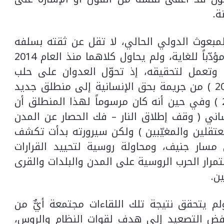
ة.
 المبعوث الدولي الحالي، لا تقل عن ثقته بسلفه
ستيفان ديمستورا، إذ إن كلا الرجلين كان مؤدّباً للغاية، ولم يحاول كلاهما منذ العام 2014
 وتعمل لتحقيقه، إذ تحوّل العدوان على حلب
الشرقية وتهجير أهلها ( نهاية العام 2016 ) من جريمة بحق الإنسانية إلى منطلق جديد
لمسار تفاوضي ( أستانا مطلع العام 2017 ) وفي حين أنه كان مرسوماً لهذا المنطلق أن
نساني ( وقف إطلاق النار – فك الحصار عن المدن
عتقلين والمغيّبين ) ولكن سيرورته بدأت تكشف
مسار جنيف، ومحاولة روسية لتحييد القرارات
رار الحرب الروسية على المدن والبلدات والقرى
ن.
م يتحقق نتيجة تلك اللقاءات مجتمعة أيٌّ من
خفض التصعيد إلى هدف لقوات النظام والروس،