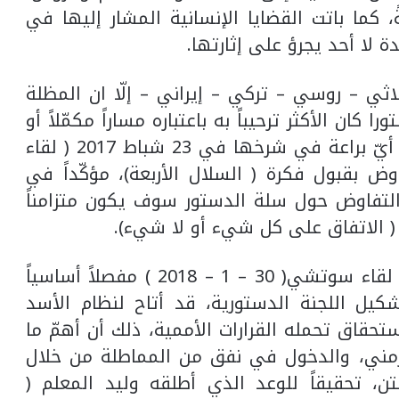
 كما باتت القضايا الإنسانية المشار إليها في
اثي – روسي – تركي – إيراني – إلّا ان المظلة
كان الأكثر ترحيباً به باعتباره مساراً مكمّلاً أو
رديفاً لمفاوضات جنيف التي برع ديمستورا أيّ براعة في شرخها في 23 شباط 2017 ( لقاء
تفاوض بقبول فكرة ( السلال الأربعة)، مؤكّداً في
 التفاوض حول سلة الدستور سوف يكون متزامناً
( الاتفاق على كل شيء أو لا شيء).
من المؤكّد أن إصرار الروس على أن يكون لقاء سوتشي( 30 – 1 – 2018 ) مفصلاً أساسياً
شكيل اللجنة الدستورية، قد أتاح لنظام الأسد
تحقاق تحمله القرارات الأممية، ذلك أن أهمّ ما
لزمني، والدخول في نفق من المماطلة من خلال
، تحقيقاً للوعد الذي أطلقه وليد المعلم (