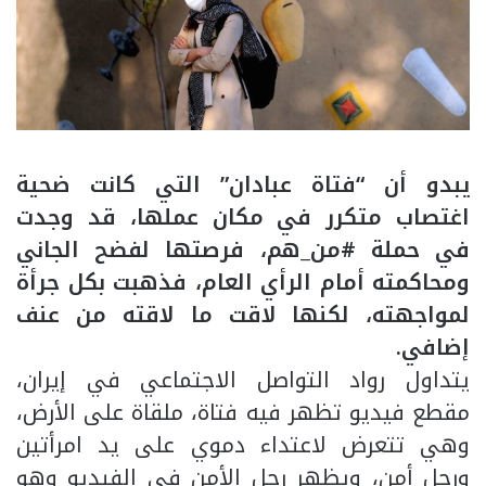
يبدو أن “فتاة عبادان” التي كانت ضحية
اغتصاب متكرر في مكان عملها، قد وجدت
في حملة #من_هم، فرصتها لفضح الجاني
ومحاكمته أمام الرأي العام، فذهبت بكل جرأة
لمواجهته، لكنها لاقت ما لاقته من عنف
إضافي.
يتداول رواد التواصل الاجتماعي في إيران،
مقطع فيديو تظهر فيه فتاة، ملقاة على الأرض،
وهي تتعرض لاعتداء دموي على يد امرأتين
ورجل أمن، ويظهر رجل الأمن في الفيديو وهو