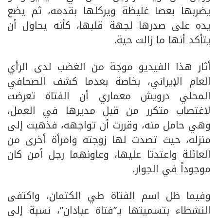
يضربها بعصا غليظة ويركلها بقدمه، ثم يضع
يده على صدرها لجهة قلبها، كأنه يحاول أن
يتأكد أنها ما زالت حية.
أثار هذا الفيديو موجة من الغضب لدى الرأي
العام الإيراني، بخاصة بعدما كشف الصحافي
المحلي درويش معماري أن الفتاة تعرضت
لاغتصاب متكرر من قبل مديرها في العمل،
وهي حامل منه، وقررت أن تواجهه، فذهبت إلى
منزله، حيث تصدت لها زوجته وامرأة أخرى من
العائلة واعتدتا عليها، وعاونهما رجل أمن كان
موجوداً في الجوار.
وفيما ظل اسم الفتاة طي الكتمان، واكتفى
النشطاء بتسميتها بـ”فتاة عبادان”، نسبة إلى