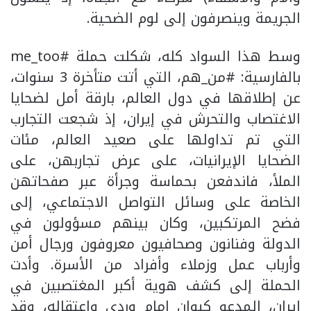
الجريمة وينصرفون إلى لوم الضحية.
وسط هذا السواد كله، شكلت حملة #me_too
بالفارسية: #من_هم، التي أتت متأخرة 3 سنوات،
عن إطلاقها في دول العالم، بارقة أمل لضحايا
الاغتصاب والتحرش في إيران، إذ شجعت التجارب
التي تم تداولها على صعيد العالم، مئات
الضحايا الإيرانيات، على عرض تجاربهن، على
الملأ، فاندفعن بحماسة وجرأة عبر صفحاتهن
الخاصة على وسائل التواصل الاجتماعي، إلى
فضح المرتكبين، وكان بينهم مسؤولون في
الدولة وفنانون وصحافيون معروفون ورجال أمن
وأرباب عمل وزملاء وأفراد من الأسرة. وأدت
الحملة إلى كشف هوية أكبر المغتصبين في
إيران، المدعو كيوان إمام وردي واعتقاله، وقد