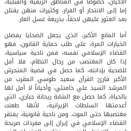
الأحيان، خصوصاً في المناطق الريفية والقبلية،
إما إلى الانتحار أو الفرار، وكثيرات منهن يقتلن
بعد العثور عليهن لاحقاً، بذريعة غسل العار.
أما المانع الأكبر، الذي يجعل الضحايا يفضلن
الخيارات المرة، على طلب حماية القانون، فهو
القضاء الإسلامي نفسه، فمن ناحية سياسية،
إذا كان المغتصب من رجال النظام، فلا أمل
للضحية بإدانته، كما حصل في قضية المتحرش
الأكبر قارئ القرآن سعيد طوسي المقرب من
المرشد السيد علي خامنئي، وأحياناً لا أمل لها
بالحياة، كما حصل مع الشابة ريحانة جباري، التي
أعدمتها السلطات الإيرانية، لأنها طعنت
مغتصبها حتى الموت. ومن ناحية قانونية، يفتقر
القضاء الإسلامي في إيران إلى مفردات صريحة