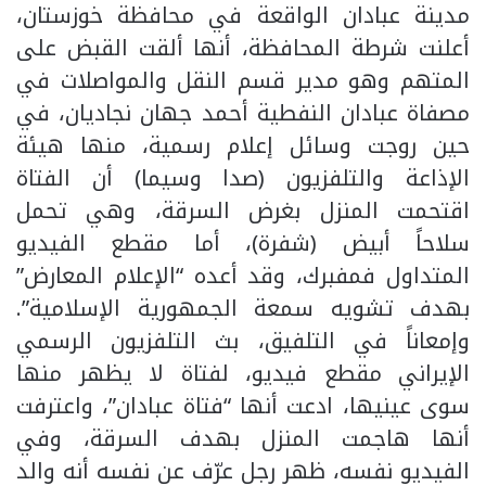
مدينة عبادان الواقعة في محافظة خوزستان،
أعلنت شرطة المحافظة، أنها ألقت القبض على
المتهم وهو مدير قسم النقل والمواصلات في
مصفاة عبادان النفطية أحمد جهان نجاديان، في
حين روجت وسائل إعلام رسمية، منها هيئة
الإذاعة والتلفزيون (صدا وسيما) أن الفتاة
اقتحمت المنزل بغرض السرقة، وهي تحمل
سلاحاً أبيض (شفرة)، أما مقطع الفيديو
المتداول فمفبرك، وقد أعده “الإعلام المعارض”
بهدف تشويه سمعة الجمهورية الإسلامية”.
وإمعاناً في التلفيق، بث التلفزيون الرسمي
الإيراني مقطع فيديو، لفتاة لا يظهر منها
سوى عينيها، ادعت أنها “فتاة عبادان”، واعترفت
أنها هاجمت المنزل بهدف السرقة، وفي
الفيديو نفسه، ظهر رجل عرّف عن نفسه أنه والد