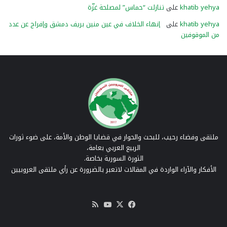
khatib yehya
على
تنازلت “حماس” لمصلحة غزّة
khatib yehya
على
إنهاء الخلاف في عين منين بريف دمشق وإفراج عن عدد
من الموقوفين
ملتقى وفضاء رحيب، للبحث والحوار في قضايا الوطن والأمة، على ضوء ثورات
الربيع العربي بعامة،
الثورة السورية بخاصة.
الأفكار والآراء الواردة في المقالات لاتعبر بالضرورة عن رأي ملتقى العروبيين
‫X
فيسبوك
‫YouTube
ملخص
الموقع