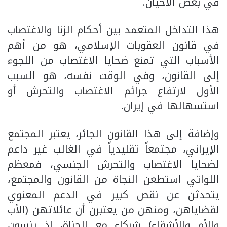
في بعض الأحيان.
هذا التداخل المتعمد بين أحكام الزنا والاغتصاب
في قانون العقوبات الإسلامي، هو من أهم
الأسباب التي تمنع ضحايا الاغتصاب من اللجوء
إلى القانون، وفي الوقت نفسه، هو السبب
الأول لارتفاع جرائم الاغتصاب والتحرش أو
استسهالها في إيران.
وإضافة إلى هذا القانون الجائر، يعتبر المجتمع
الإيراني، مجتمعاً تقليدياً في الغالب غير داعم
لضحايا الاغتصاب والتحرش الجنسي، فمعظم
اللواتي استطعن النجاة من القانون والمجتمع،
يتحدثن عن نقص كبير في الدعم المعنوي
لقضاياهن، ومنهن من يعتبرن أن عائلاتهن (الأب
والأم والأشقاء) شركاء مع الجناة، إذ ينسون