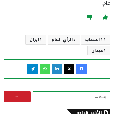
عام.
#اغتصاب
الرأي العام
ايران
عبدان
فيسبوك
‫X
لينكدإن
واتساب
تيلقرام
ا
ل
ب
ح
الأكثر قراءة