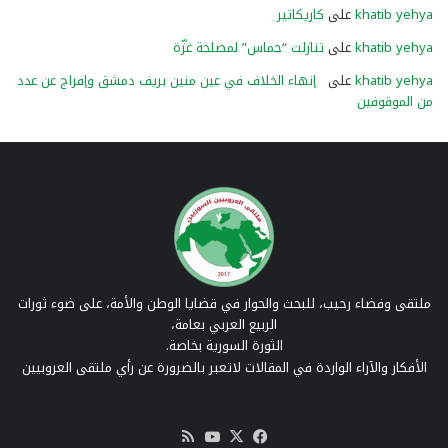
khatib yehya
على
كاريكاتير
khatib yehya
على
تنازلت “حماس” لمصلحة غزّة
khatib yehya
على
إنهاء الخلاف في عين منين بريف دمشق وإفراج عن عدد
من الموقوفين
ملتقى وفضاء رحيب، للبحث والحوار في قضايا الوطن والأمة، على ضوء ثورات
الربيع العربي بعامة،
الثورة السورية بخاصة.
الأفكار والآراء الواردة في المقالات لاتعبر بالضرورة عن رأي ملتقى العروبيين
‫X
فيسبوك
‫YouTube
ملخص