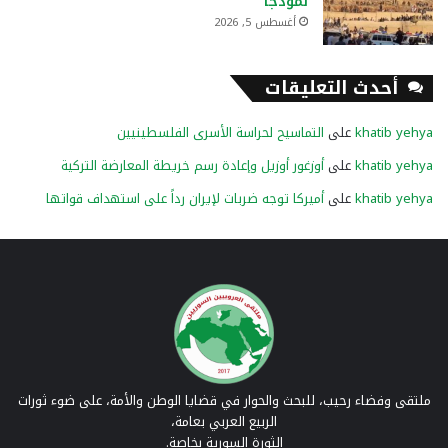
نموذجاً
أغسطس 5, 2026
أحدث التعليقات
khatib yehya
على
التماسيح لحراسة الأسرى الفلسطينيين
khatib yehya
على
أوزغور أوزيل وإعادة رسم خريطة المعارضة التركية
khatib yehya
على
أميركا توجه ضربات لإيران رداً على استهداف قواتها
ملتقى وفضاء رحيب، للبحث والحوار في قضايا الوطن والأمة، على ضوء ثورات
الربيع العربي بعامة،
الثورة السورية بخاصة.