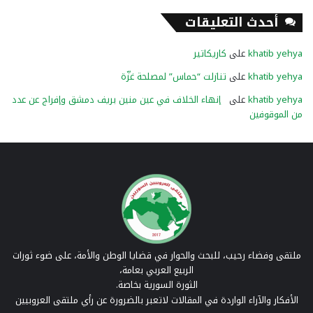
أحدث التعليقات
khatib yehya
على
كاريكاتير
khatib yehya
على
تنازلت “حماس” لمصلحة غزّة
khatib yehya
على
إنهاء الخلاف في عين منين بريف دمشق وإفراج عن عدد
من الموقوفين
ملتقى وفضاء رحيب، للبحث والحوار في قضايا الوطن والأمة، على ضوء ثورات
الربيع العربي بعامة،
الثورة السورية بخاصة.
الأفكار والآراء الواردة في المقالات لاتعبر بالضرورة عن رأي ملتقى العروبيين