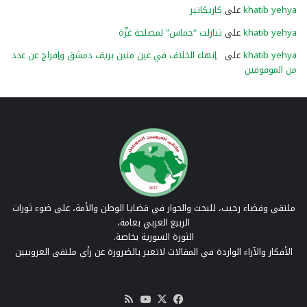
khatib yehya
على
كاريكاتير
khatib yehya
على
تنازلت “حماس” لمصلحة غزّة
khatib yehya
على
إنهاء الخلاف في عين منين بريف دمشق وإفراج عن عدد
من الموقوفين
ملتقى وفضاء رحيب، للبحث والحوار في قضايا الوطن والأمة، على ضوء ثورات
الربيع العربي بعامة،
الثورة السورية بخاصة.
الأفكار والآراء الواردة في المقالات لاتعبر بالضرورة عن رأي ملتقى العروبيين
‫X
فيسبوك
‫YouTube
ملخص