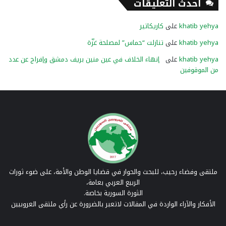
أحدث التعليقات
khatib yehya
على
كاريكاتير
khatib yehya
على
تنازلت “حماس” لمصلحة غزّة
khatib yehya
على
إنهاء الخلاف في عين منين بريف دمشق وإفراج عن عدد
من الموقوفين
ملتقى وفضاء رحيب، للبحث والحوار في قضايا الوطن والأمة، على ضوء ثورات
الربيع العربي بعامة،
الثورة السورية بخاصة.
الأفكار والآراء الواردة في المقالات لاتعبر بالضرورة عن رأي ملتقى العروبيين