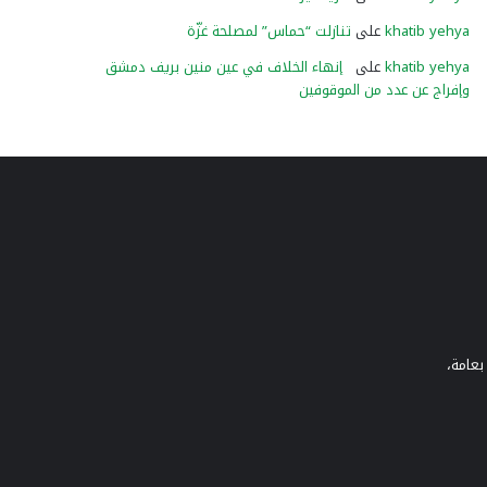
khatib yehya
على
تنازلت “حماس” لمصلحة غزّة
khatib yehya
على
إنهاء الخلاف في عين منين بريف دمشق
وإفراج عن عدد من الموقوفين
بعامة،