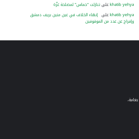
khatib yehya
على
تنازلت “حماس” لمصلحة غزّة
khatib yehya
على
إنهاء الخلاف في عين منين بريف دمشق
وإفراج عن عدد من الموقوفين
بعامة،