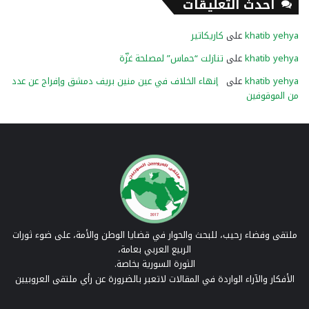
أحدث التعليقات
khatib yehya
على
كاريكاتير
khatib yehya
على
تنازلت “حماس” لمصلحة غزّة
khatib yehya
على
إنهاء الخلاف في عين منين بريف دمشق وإفراج عن عدد
من الموقوفين
ملتقى وفضاء رحيب، للبحث والحوار في قضايا الوطن والأمة، على ضوء ثورات
الربيع العربي بعامة،
الثورة السورية بخاصة.
الأفكار والآراء الواردة في المقالات لاتعبر بالضرورة عن رأي ملتقى العروبيين