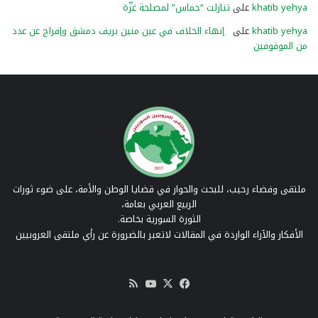
khatib yehya
على
تنازلت “حماس” لمصلحة غزّة
khatib yehya
على
إنهاء الخلاف في عين منين بريف دمشق وإفراج عن عدد
من الموقوفين
ملتقى وفضاء رحيب، للبحث والحوار في قضايا الوطن والأمة، على ضوء ثورات
الربيع العربي بعامة،
الثورة السورية بخاصة.
الأفكار والآراء الواردة في المقالات لاتعبر بالضرورة عن رأي ملتقى العروبيين
‫X
فيسبوك
‫YouTube
ملخص
الموقع