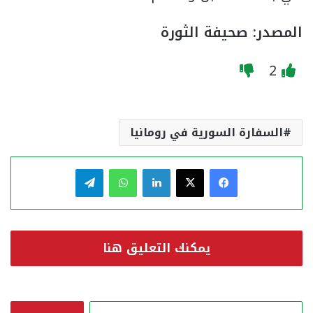
المصدر: صحيفة الثورة
2
السفارة السورية في رومانيا
فيسبوك
‫X
لينكدإن
واتساب
تيلقرام
يمكنك التعليق هنا
ا