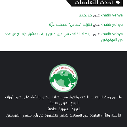
أحدث التعليقات
khatib yehya
على
كاريكاتير
khatib yehya
على
تنازلت “حماس” لمصلحة غزّة
khatib yehya
على
إنهاء الخلاف في عين منين بريف دمشق وإفراج عن عدد
من الموقوفين
ملتقى وفضاء رحيب، للبحث والحوار في قضايا الوطن والأمة، على ضوء ثورات
الربيع العربي بعامة،
الثورة السورية بخاصة.
الأفكار والآراء الواردة في المقالات لاتعبر بالضرورة عن رأي ملتقى العروبيين