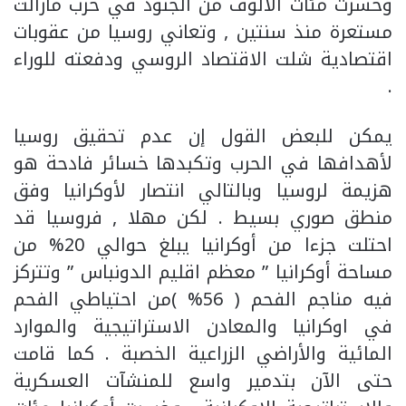
وخسرت مئات الألوف من الجنود في حرب مازالت
مستعرة منذ سنتين , وتعاني روسيا من عقوبات
اقتصادية شلت الاقتصاد الروسي ودفعته للوراء
.
يمكن للبعض القول إن عدم تحقيق روسيا
لأهدافها في الحرب وتكبدها خسائر فادحة هو
هزيمة لروسيا وبالتالي انتصار لأوكرانيا وفق
منطق صوري بسيط . لكن مهلا , فروسيا قد
احتلت جزءا من أوكرانيا يبلغ حوالي 20% من
مساحة أوكرانيا ” معظم اقليم الدونباس ” وتتركز
فيه مناجم الفحم ( 56% )من احتياطي الفحم
في اوكرانيا والمعادن الاستراتيجية والموارد
المائية والأراضي الزراعية الخصبة . كما قامت
حتى الآن بتدمير واسع للمنشآت العسكرية