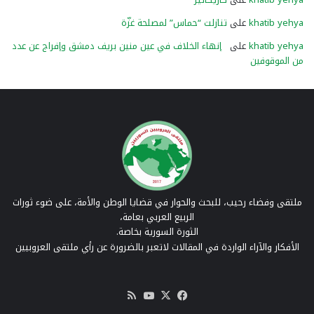
khatib yehya
على
تنازلت “حماس” لمصلحة غزّة
khatib yehya
على
إنهاء الخلاف في عين منين بريف دمشق وإفراج عن عدد
من الموقوفين
ملتقى وفضاء رحيب، للبحث والحوار في قضايا الوطن والأمة، على ضوء ثورات
الربيع العربي بعامة،
الثورة السورية بخاصة.
الأفكار والآراء الواردة في المقالات لاتعبر بالضرورة عن رأي ملتقى العروبيين
‫X
فيسبوك
‫YouTube
ملخص
الموقع