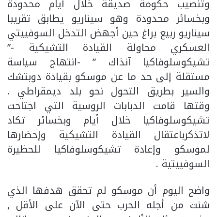
وتنصيب حكومة صديقة خلال أيام محدودة
وبخسائر محدودة وهو سيناريو يطابق تقريبا
سيناريو ربيع براغ حين أجهض التدخل السوفييتي
العسكري محاولة القيادة التشيكية -”
تشيكوسلوفاكيا آنذاك ” -انتهاج سياسة
مستقلة إلى حد ما عن موسكو بقيادة دوبتشك
والسير بطريق التحول نحو بلد ديمقراطي .
وقتها قامت الدبابات الروسية التي اجتاحت
تشيكوسلوفاكيا خلال أيام وبخسائر تكاد
لاتذكرباعتقال القيادة التشيكية وإحضارها
لموسكو وإعادة تشيكوسلوفاكيا للحظيرة
السوفييتية .
واضح اليوم أن موسكو لم تحقق هدفها الذي
شنت من أجله الحرب حتى الآن على الأقل ,