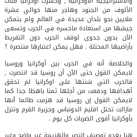
والاستراتيجية الاوكرانية , وخسرت أوكرانيا مئات
الألوف من الجنود وهاجر منها حوالي عشرة
ملايين نحو بلدان عديدة في العالم ولم يتمكن
جيشها من استعادة ماخسره في الحرب وتسعى
الآن بدون جدوى لوقف الحرب دون التفريط
بأراضيها المحتلة . فهل يمكن اعتبارها منتصرة ؟
والخلاصة أنه في الحرب بين أوكرانيا وروسيا
لايمكن القول حتى الآن أن روسيا قد انتصرت ,
فالحرب التي شنتها على اوكرانيا لم تحقق
أهدافها ودفعت من أجلها ثمنا باهظا جدا كما
لايمكن القول إن روسيا قد هزمت طالما أنها
مازالت تحتل اقليم الدونباس وجزيرة القرم وتنزل
بأوكرانيا أقوى الضربات كل يوم .
هنا يغدو توصيف النصر والهزيمة غير واضح وغير