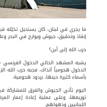
ما يجري في لبنان، كان يستحيل تخيّله قب
إنقاذ وتحقيق، جيوش وبوارج في البحر وع
حزب الله إلى أين؟
يشبه المشهد الحالي الدخولَ الفرنسي – ا
الدخول هجومياً آنذاك، فجبه حزب الله الإ
بأسماء كثيرة حينها، بردود هجومية.
اليوم تأتي الجيوش والفرق للمشاركة في
توزيعها، وعلى عملية إعادة إعمار الم
اللبنانيين وذهولهم.