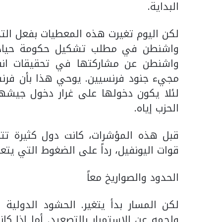
البداية.
لكن اليوم تغيرت هذه المعطيات بفعل الت
واشنطن في مطلب تشكيل حكومة حيادية،
واشنطن عن مشاركتها في تحقيقات انفجا
مجيء جنود فرنسيين. يوحي هذا بأن فرنسا 
لئلا يكون دخولها على غرار دخول جيشها
الحزب إياه.
قبل هذه المؤشرات، كانت دول كثيرة تت
قوات اليونفيل، رداً على الضغوط التي يتع
الحدود والصواريخ معاً
لكن المسار بدأ يتغير. الحشود الدولية 
ولجمه عن الاستمرار بالتصعيد. أما إذا ك