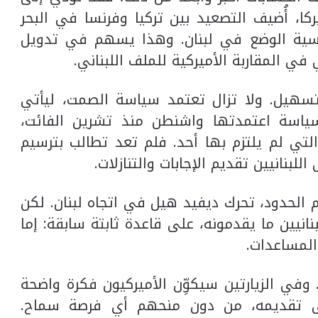
ركا، أُضيف التصعيد بين تركيا وفرنسا في البحر
رنسية الوضع في لبنان. وهذا يسهم في تدويل
ي في المقاربة الأميركية للملف اللبناني.
تسهيل. ولا تزال تعتمد سياسة الصمت، ليأتي
لسياسة اعتمدتها واشنطن منذ تشرين الفائت،
ي لم يلتزم بها أحد. فلم تعد تطالب بترسيم
بنانيين تقديم الإجابات والتنازلات.
م الحدود، تحرك ديفيد هيل في اتجاه لبنان. لكن
انيين ما يقدمونه، على قاعدة ثابتة سابقة: إما
 المساعدات.
وفي الزيارتين سيكوِّن الأميركيون فكرة واضحة
إلى تقديمه، من دون منحهم أي فرصة سماح.