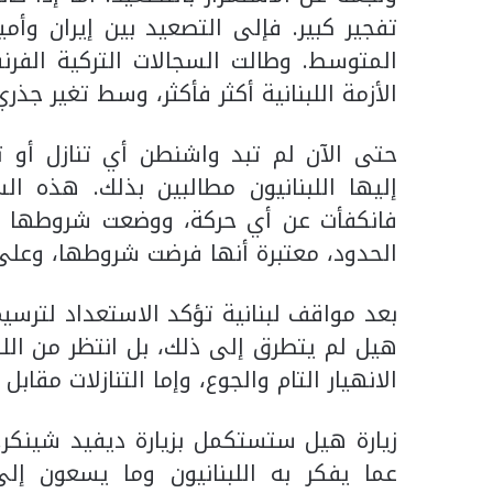
تفجير كبير. فإلى التصعيد بين إيران وأمي
المتوسط. وطالت السجالات التركية الف
الأزمة اللبنانية أكثر فأكثر، وسط تغير جذر
حتى الآن لم تبد واشنطن أي تنازل أو 
إليها اللبنانيون مطالبين بذلك. هذه ا
فانكفأت عن أي حركة، ووضعت شروطها الت
الحدود، معتبرة أنها فرضت شروطها، وعلى الل
بعد مواقف لبنانية تؤكد الاستعداد لترسي
هيل لم يتطرق إلى ذلك، بل انتظر من اللبن
الانهيار التام والجوع، وإما التنازلات مقابل
زيارة هيل ستستكمل بزيارة ديفيد شينكر. 
عما يفكر به اللبنانيون وما يسعون 