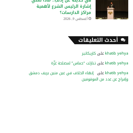
في حديثه عن إدلب.. ماذا تعني
إشارة الرئيس الشرع لأهمية
مراكز الدارسات؟
أغسطس 9, 2026
أحدث التعليقات
khatib yehya
على
كاريكاتير
khatib yehya
على
تنازلت “حماس” لمصلحة غزّة
khatib yehya
على
إنهاء الخلاف في عين منين بريف دمشق
وإفراج عن عدد من الموقوفين