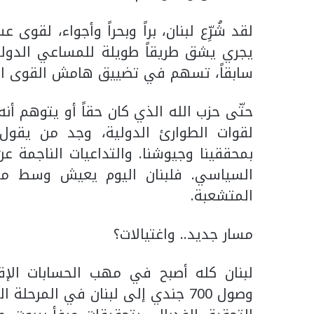
لقد شُرِّع لبنان، براً وبحراً وأجواء، لقو
يجري يشق طريقاً طويلة للمساعي الدولي
سابقاً، تسهم في تضييق هامش القوى اللبن
حتّى حزب الله الذي كان حقاً أو يتوهم أ
لقوات الطوارئ الدولية، وجد من يقول 
بمحققينا وجيوشنا. والتداعيات الناجمة ع
السياسي. فلبنان اليوم يعيش وسط مو
المتشعبة.
مسار جديد.. واغتيالات؟
لبنان كله أصبح في مهب الحسابات الإقل
وصول 700 جندي إلى لبنان في المر