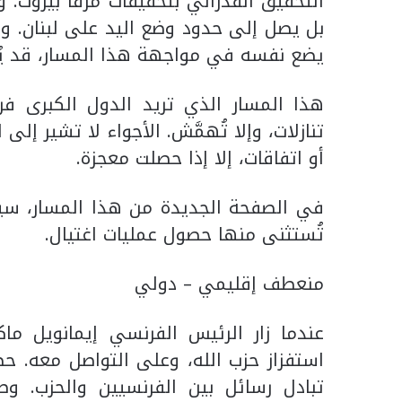
التحقيق الفدرالي بتحقيقات مرفأ بيروت. 
بل يصل إلى حدود وضع اليد على لبنان. وم
يضع نفسه في مواجهة هذا المسار، قد يُ
هذا المسار الذي تريد الدول الكبرى فرض
تنازلات، وإلا تُهمَّش. الأجواء لا تشير إل
أو اتفاقات، إلا إذا حصلت معجزة.
في الصفحة الجديدة من هذا المسار، سيعي
تُستثنى منها حصول عمليات اغتيال.
منعطف إقليمي – دولي
عندما زار الرئيس الفرنسي إيمانويل م
استفزاز حزب الله، وعلى التواصل معه. حض
تبادل رسائل بين الفرنسيين والحزب.