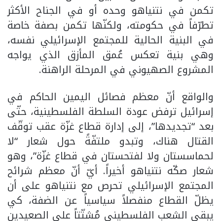
تكمن في نتنياهو وحده أو في الجناح الأكثر
تطرّفاً في حكومته، ولكنّها تكمن بصفة خاصة
في البنية الحالية للمجتمع الإسرائيلي نفسه،
وهي بنية تعكس عُمق المأزق الذي يواجه
المشروع الصهيوني في المرحلة الراهنة.
والواقع أنّ معظم فصائل اليمين الحاكم في
إسرائيل ترفض عودة السلطة الفلسطينية، حتّى
بعد “تجديدها”، إلى إدارة قطاع غزّة عقب توقّف
القتال هناك، وتبدو ملتفّةً حول شعار “لا
لحماسستان ولا لفتحستان في قطاع غزّة”، وهو
شعار صكّه نتنياهو أخيراً. أيّ أنّ معظم شرائح
المجتمع الإسرائيلي تحرص مع نتنياهو على أن
يظلّ القطاع منفصلاً سياسياً عن الضفة، كي
يبقى الشعب الفلسطيني مُشتّتاً على الصعيدين