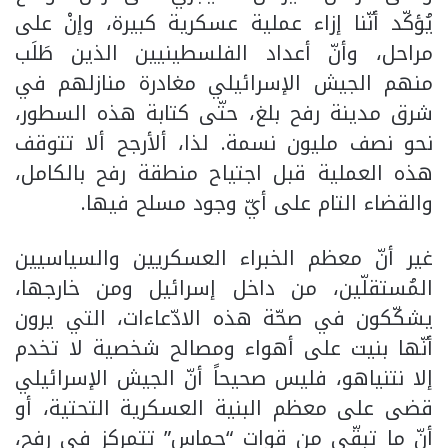
يُؤكّد أنّنا إزاء عملية عسكرية كبيرة، وإنْ على
مراحل، وأنّ أعداد الفلسطينيين الذين طَلَب
منهم الجيش الإسرائيلي مغادرة منازلهم في
شرق مدينة رفح بلغ، حتّى كتابة هذه السطور،
نحو نصف مليون نسمة. لذا، ألأرجح ألا تتوقف
هذه العملية قبل اجتياح منطقة رفح بالكامل،
والقضاء التام على أيّ وجود مسلح فيها.
غير أنّ معظم الخبراء العسكريين والسياسيين
المُستقلّين، من داخل إسرائيل ومن خارجها،
يشكّكون في صحّة هذه الادّعاءات، التي يرون
أنّها بنيت على أهواء ومصالح شخصية لا تخدم
إلا نتنياهو، فليس صحيحاً أنّ الجيش الإسرائيلي
قضى على معظم البنية العسكرية التحتية، أو
أنّ ما تبقّى من قوات “حماس” تتمركز في رفح،