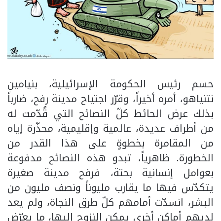
حسم رئيس الحكومة الإسرائيلية، بنيامين
نتنياهو، أمره أخيراً، وقرّر اجتياح مدينة رفح، ضارباً
بذلك عرض الحائط كلّ النصائح التي قُدّمت له
من أطراف عديدة، عالمية وإقليمية، محذّرة إياه
من المقامرة بخطوةٍ على هذا القدر من
الخطورة. ظاهرياً، تبدو هذه النصائح مدفوعة
بعوامل إنسانية بحتة، فرفح مدينة صغيرة
يتكدّس فيها ما يقارب مليوناً ونصف مليون من
البشر، انسدّت أمامهم كلّ طرق النجاة، ولم يعد
لديهم أماكن أخرى يمكن النزوح إليها، ما يعرّض