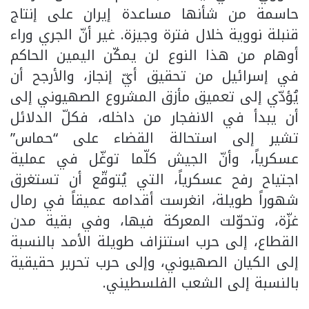
حاسمة من شأنها مساعدة إيران على إنتاج
قنبلة نووية خلال فترة وجيزة. غير أنّ الجري وراء
أوهام من هذا النوع لن يمكّن اليمين الحاكم
في إسرائيل من تحقيق أيّ إنجاز، والأرجح أن
يُؤدّي إلى تعميق مأزق المشروع الصهيوني إلى
أن يبدأ في الانفجار من داخله، فكلّ الدلائل
تشير إلى استحالة القضاء على “حماس”
عسكرياً، وأنّ الجيش كلّما توغّل في عملية
اجتياح رفح عسكرياً، التي يُتوقّع أن تستغرق
شهوراً طويلة، انغرست أقدامه عميقاً في رمال
غزّة، وتحوّلت المعركة فيها، وفي بقية مدن
القطاع، إلى حرب استنزاف طويلة الأمد بالنسبة
إلى الكيان الصهيوني، وإلى حرب تحرير حقيقية
بالنسبة إلى الشعب الفلسطيني.