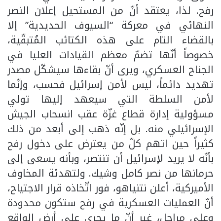
رفح. لذا، يعتقد أنّ من المستحيل إعلان النصر
النهائي في معركة “السيوف الحديدية” إلا
بالقضاء التام على هذه الكتائب المُتبقّية،
خصوصاً أنّها تضمّ معظم القيادات العليا في
الجناح العسكري، ويرى أنّ بقاءها سيشكّل مصدر
تهديد دائماً، ليس لأمن إسرائيل فحسب، وإنّما
لأمن السلطة التي سيعهد إليها تولي
مسؤولية إدارة قطاع غزّة عقب انسحاب الجيش
الإسرائيلي منه. بل إنّه ذهب إلى أبعد من ذلك
كثيراً حين اتهم كلّ من يعترض على دخول رفح
بأنّه لا يريد لإسرائيل أن تنتصر، وبأنه يسعى إلى
حرمانها من نصر كامل وشيك. ولتهدئة المخاوف
الأميركية، أعلن نتنياهو، فور اتّخاذه قرار الاجتياح،
أنّ العمليات العسكرية في رفح ستكون محدودة
وعلى مراحل، غير أنّ ما يجري على أرض الواقع