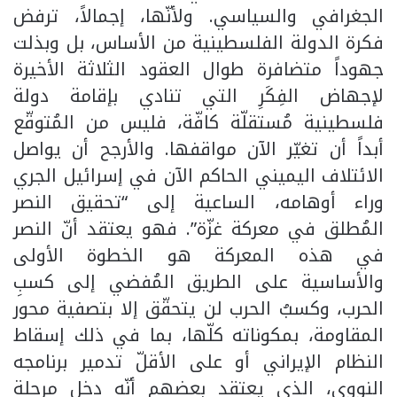
الجغرافي والسياسي. ولأنّها، إجمالاً، ترفض
فكرة الدولة الفلسطينية من الأساس، بل وبذلت
جهوداً متضافرة طوال العقود الثلاثة الأخيرة
لإجهاض الفِكَرِ التي تنادي بإقامة دولة
فلسطينية مُستقلّة كافّة، فليس من المُتوقّع
أبداً أن تغيّر الآن مواقفها. والأرجح أن يواصل
الائتلاف اليميني الحاكم الآن في إسرائيل الجري
وراء أوهامه، الساعية إلى “تحقيق النصر
المُطلق في معركة غزّة”. فهو يعتقد أنّ النصر
في هذه المعركة هو الخطوة الأولى
والأساسية على الطريق المُفضي إلى كسبِ
الحرب، وكسبُ الحرب لن يتحقّق إلا بتصفية محور
المقاومة، بمكوناته كلّها، بما في ذلك إسقاط
النظام الإيراني أو على الأقلّ تدمير برنامجه
النووي، الذي يعتقد بعضهم أنّه دخل مرحلة