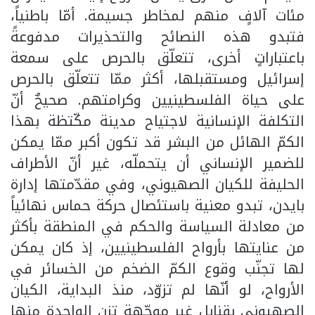
مئات آلافٍ منهم لمخاطر جسيمة. أمّا باطنياً،
فتبدو هذه النصائح والتحذيرات مدفوعةً
باعتباراتٍ أخرى، تتعلّق بالحرص على سمعة
إسرائيل ومستقبلها، أكثر ممّا تتعلّق بالحرص
على حياة الفلسطينيين وكرامتهم. صحيحٌ أنّ
التكلفة الإنسانية لاجتياح مدينة مكّتظة بهذا
الكمّ الهائل من البشر قد تكون أكبر ممّا يمكن
للضمير الإنساني أن يتحملّه، غير أنّ الأطراف
الحليفة للكيان الصهيوني، وفي مقدّمتها إدارة
بايدن، تبدو معنية باستئصال حركة حماس نهائياً
من معادلة السياسة والحكم في المنطقة بأكثر
من عنايتها بأرواح الفلسطينيين، إذ كان يمكن
لها تجنّب وقوع الكمّ الضخم من الخسائر في
الأرواح، لو أنّها لم تزوّد، منذ البداية، الكيان
الصهيوني بقنابل غير موجّهة تزن الواحدة منها