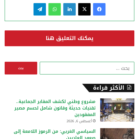
فيسبوك
‫X
لينكدإن
واتساب
تيلقرام
يمكنك التعليق هنا
ا
ل
ب
ح
الأكثر قراءة
ث
ع
مشروع وطني لكشف المقابر الجماعية..
ن
تقنيات حديثة وقانون شامل لحسم مصير
:
المفقودين
أغسطس 6, 2026
السياسي الغربي: من الرموز اللامعة إلى
صعود العاديين