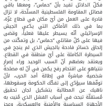
فكلّ الدلائل تفيد بأنّ “حماس”، ومعها باقي
فصائل المقاومة الفلسطينية المسلّحة، لا تزال
قادرة على العمل من أيّ مكان في قطاع غزّة،
بما في ذلك الأماكن التي يدّعي الجيش
الإسرائيلي أنّه يسيطر عليها فعلياً، وقضى
فيها على كلّ مقاتلي “حماس”، بل وتمكّنت من
إلحاق خسائر فادحة بالجيش الذي لم ينجح في
السيطرة الكاملة على أيّ منطقة في القطاع.
ويعتقد بعضهم أنّ السبب الوحيد وراء إصرار
نتنياهو على اقتحام رفح يكمن في أنّ له مصلحةً
شخصيةً مباشرةً في إطالة أمد الحرب، لأنّ
توقّفها سيؤدّي إلى تفكّك الحكومة وسقوطها،
ناهيك عن المطالبة بتشكيل لجان تحقيق
مُستقلّة تبحث في أسباب الفشل الذي مُنيت به
الأجهزة السياسية والأمنية والعسكرية، وعجز