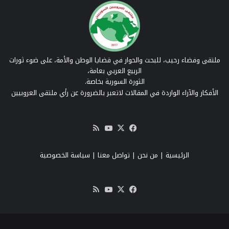
ملتقى وفضاء رحيب، للبحث والحوار في قضايا الوطن والأمة، على ضوء ثورات
الربيع العربي بعامة،
الثورة السورية بخاصة.
الأفكار والآراء الواردة في المقالات لاتعبر بالضرورة عن رأي ملتقى العروبيين
‫X
فيسبوك
‫YouTube
ملخص
الموقع
RSS
الرئيسية
|
من نحن
|
تواصل معنا
| سياسة الخصوصية
‫X
فيسبوك
‫YouTube
ملخص
الموقع
RSS