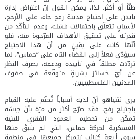
طنّاً أو أكثر. لذا، يمكن القول إنّ اعتراض إدارة
بايدن على اجتياح مدينة رفح جاء، على الأرجح،
لأسبابٍ تتعلّق باحتمالات فشله، وعدم التأكّد من
قدرته على تحقيق الأهداف المرّجوة منه، فلو
أنّها كانت على يقينٍ من أنّ هذا الاجتياح
سيؤدّي فعلاً إلى القضاء التام على “حماس”، لما
تردّدت مطلقاً في تأييده ودعمه، بصرف النظر
عن أيّ خسائرَ بشريةٍ متوقّعة في صفوف
المدنيين الفلسطينيين.
يرى نتنياهو أنّ لديه أسباباً تُحتّم عليه القيام
باجتياح رفح، فقد صرّح أكثر من مرّة بأنّ جيشه
تمكّن من تحطيم العمود الفقري للبنية
العسكرية لحركة حماس، التي لم يتبقَ منها
سوى أربعة كتائب تتمركز جميعها في منطقة