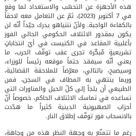
هذه الأجهزة عن التحسّب والاستعداد لما وقع
في 7 أكتوبر (2023)، ثمّ عن التعامل معه لاحقاً
بالكفاءة الواجبة. ولأنّ نتنياهو يدرك جيّداً أنّه لن
يكون بمقدور الائتلاف الحكومي الحالي الفوز
بأغلبية المقاعد في الكنيست في أيّ انتخاباتٍ
تشريعيةٍ مُبكّرة تجرى عقب توقّف الحرب، ما
يعني أنّه سيفقد حتماً موقعه رئيساً للوزراء،
وسيصبح، بالتالي، معرّضاً للملاحقة القضائية،
وربما ينتهي به المطاف في السجن، فمن
الطبيعي أن يلجأ إلى كلّ الحيل والمناورات التي
تساعده في تماسك الائتلاف الحاكم، خصوصاً أنّ
أحزاب الصهيونية الدينية كثيراً ما هدّدت
بالانسحاب فور توقّف إطلاق النار.
رغم ما تتمتّع به وجهة النظر هذه من وجاهة،