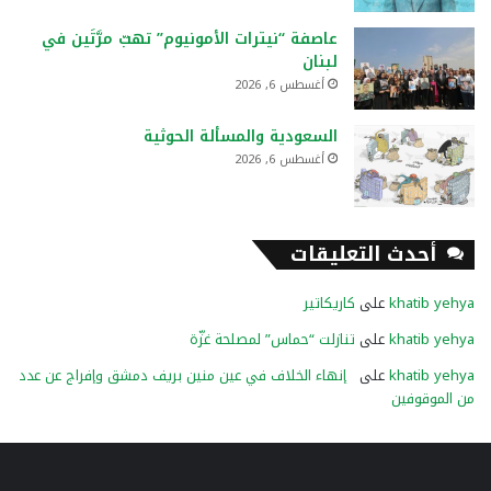
عاصفة “نيترات الأمونيوم” تهبّ مرَّتَين في
لبنان
أغسطس 6, 2026
السعودية والمسألة الحوثية
أغسطس 6, 2026
أحدث التعليقات
khatib yehya
على
كاريكاتير
khatib yehya
على
تنازلت “حماس” لمصلحة غزّة
khatib yehya
على
إنهاء الخلاف في عين منين بريف دمشق وإفراج عن عدد
من الموقوفين