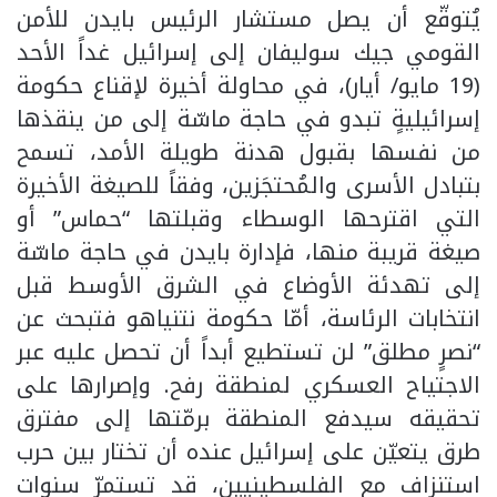
يُتوقّع أن يصل مستشار الرئيس بايدن للأمن
القومي جيك سوليفان إلى إسرائيل غداً الأحد
(19 مايو/ أيار)، في محاولة أخيرة لإقناع حكومة
إسرائيليةٍ تبدو في حاجة ماسّة إلى من ينقذها
من نفسها بقبول هدنة طويلة الأمد، تسمح
بتبادل الأسرى والمُحتجَزين، وفقاً للصيغة الأخيرة
التي اقترحها الوسطاء وقبلتها “حماس” أو
صيغة قريبة منها، فإدارة بايدن في حاجة ماسّة
إلى تهدئة الأوضاع في الشرق الأوسط قبل
انتخابات الرئاسة، أمّا حكومة نتنياهو فتبحث عن
“نصرٍ مطلق” لن تستطيع أبداً أن تحصل عليه عبر
الاجتياح العسكري لمنطقة رفح. وإصرارها على
تحقيقه سيدفع المنطقة برمّتها إلى مفترق
طرق يتعيّن على إسرائيل عنده أن تختار بين حرب
استنزاف مع الفلسطينيين، قد تستمرّ سنوات