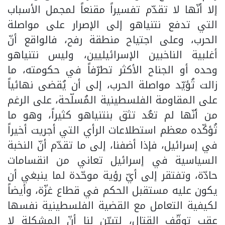
إلا أنّها لا تقدّم تفسيراً مقنعاً لمجمل الأسباب
التي تدفع نتنياهو إلى الإصرار على مواصلة
الحرب، وعلى اجتياح منطقة رفح، فالواقع أنّ
أغلبية الناخبين الإسرائيليين، وليس نتنياهو
وحده أو الجناح الأكثر تطرّفاً في حكومته، ما
زالت تُؤيّد مواصلة الحرب، إلى أن يُقضى نهائياً
على المقاومة الفلسطينية المُسلّحة، على الرغم
من أنّها لم تعُد تثق بنتنياهو كثيراً، وهو ما
تُؤكّده معظم استطلاعات الرأي التي أجريت أخيراً
في إسرائيل، فإذا أضفنا، إلى ما تقدّم أنّ النخبة
السياسية في إسرائيل تعاني من انقسامات
حادّة، وتفتقر إلى أيّ رؤية موحّدة لما ينبغي أن
يكون عليه مستقبل الحكم في قطاع غزّة، وأيضاً
لكيفية التعامل مع القضية الفلسطينية نفسها
عقب توقّف القتال، لتبيّن لنا أنّ المشكلة لا