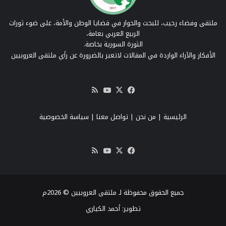
ملتقى وفضاء رحيب، للبحث والحوار في قضايا الوطن والأمة، على ضوء ثورات
الربيع العربي بعامة،
الثورة السورية بخاصة.
الأفكار والآراء الواردة في المقالات لاتعبر بالضرورة عن رأي ملتقى العروبيين
‫X
فيسبوك
‫YouTube
ملخص
الموقع
RSS
الرئيسية
|
من نحن
|
تواصل معنا
| سياسة الخصوصية
‫X
فيسبوك
‫YouTube
ملخص
الموقع
RSS
جميع الحقوق محفوظة لـ ملتقى العروبيين © 2026م
تطوير:
أحمد الكياري