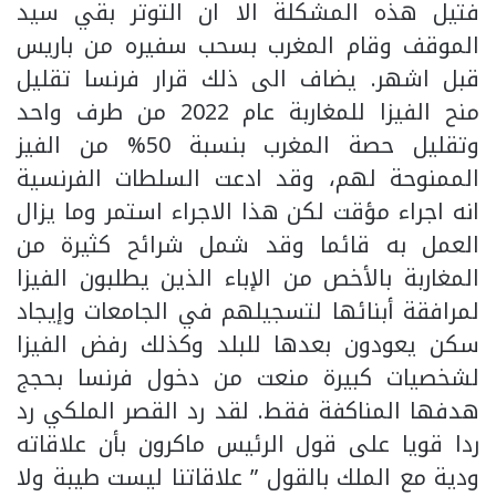
فتيل هذه المشكلة الا ان التوتر بقي سيد
الموقف وقام المغرب بسحب سفيره من باريس
قبل اشهر. يضاف الى ذلك قرار فرنسا تقليل
منح الفيزا للمغاربة عام 2022 من طرف واحد
وتقليل حصة المغرب بنسبة 50% من الفيز
الممنوحة لهم، وقد ادعت السلطات الفرنسية
انه اجراء مؤقت لكن هذا الاجراء استمر وما يزال
العمل به قائما وقد شمل شرائح كثيرة من
المغاربة بالأخص من الإباء الذين يطلبون الفيزا
لمرافقة أبنائها لتسجيلهم في الجامعات وإيجاد
سكن يعودون بعدها للبلد وكذلك رفض الفيزا
لشخصيات كبيرة منعت من دخول فرنسا بحجج
هدفها المناكفة فقط. لقد رد القصر الملكي رد
ردا قويا على قول الرئيس ماكرون بأن علاقاته
ودية مع الملك بالقول ” علاقاتنا ليست طيبة ولا