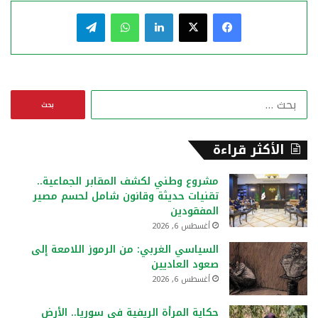
فيسبوك
‫X
لينكدإن
واتساب
تيلقرام
ا
ل
ب
ح
الأكثر قراءة
ث
ع
مشروع وطني لكشف المقابر الجماعية..
ن
تقنيات حديثة وقانون شامل لحسم مصير
:
المفقودين
أغسطس 6, 2026
السياسي الغربي: من الرموز اللامعة إلى
صعود العاديين
أغسطس 6, 2026
حكاية المرأة الريفية في سوريا.. الأرض