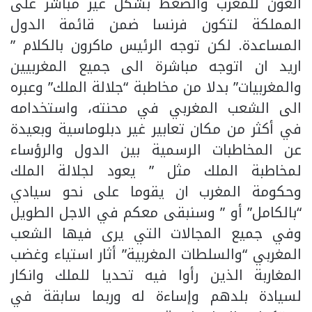
العون للمغرب والضغط بشكل غير مباشر على
المملكة لتكون فرنسا ضمن قائمة الدول
المساعدة. لكن توجه الرئيس ماكرون بالكلام ”
اريد ان اتوجه مباشرة الى جميع المغربيين
والمغربيات” بدلا من مخاطبة “جلالة الملك” وعبره
الى الشعب المغربي في محنته، واستخدامه
في أكثر من مكان تعابير غير دبلوماسية وبعيدة
عن المخاطبات الرسمية بين الدول والرؤساء
لمخاطبة الملك مثل ” يعود لجلالة الملك
وحكومة المغرب ان يقوما على نحو سيادي
“بالكامل” أو ” وسنبقى معكم في الاجل الطويل
وفي جميع المجالات التي يرى فيها الشعب
المغربي “والسلطات المغربية” أثار استياء وغضب
المغاربة الذين رأوا فيه تحديا للملك وانكار
لسيادة بلدهم وإساءة له وربما سابقة في