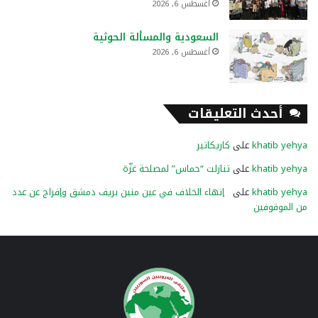
أغسطس 6, 2026
السعودية والمسألة الحوثية
أغسطس 6, 2026
أحدث التعليقات
khatib yehya
على
كاريكاتير
khatib yehya
على
تنازلت “حماس” لمصلحة غزّة
khatib yehya
على
إنهاء الخلاف في عين منين بريف دمشق وإفراج عن عدد
من الموقوفين