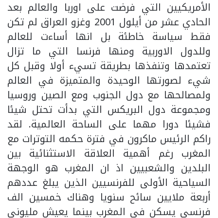
الأمريكيين التي فرضت على اوربا والعالم بعد
الحادي عشر من أيلول 2001 وغزو العراق لم تكن
فقط سياسة خاطئة بل انها أساءت للعالم
وللدول الاوربية ومنها فرنسا التي ما تزال
تعتمدها وتنفذها بطريقة تسيء أولا وقبل كل
شيء لصورتها الوحيدة والمتميزة في العالم
ولمصالحها مع دول الجنوب ومع الصين وروسيا
ومجموعة دول البريكس التي بدأت تحتل شيئا
فشيئا دورا مهما على الساحة العالمية. لقد
راكم الرئيس ماكرون في فترة حكمه التوترات مع
المغرب رغم أهمية العلاقة الاستثنائية بين
البلدين والشعبيين اذ ان المغرب هو الوجهة
السياحية الأولى للفرنسيين الذين يبلغ عددهم
أربعة ملايين سائح سنويا وهناك خمسين الف
فرنسي يسكن في المغرب بينما يعيش مليوني