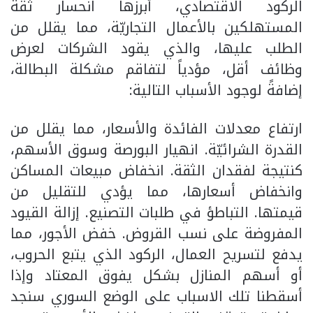
الركود الاقتصادي، أبرزها انحسار ثقة
المستهلكين بالأعمال التجاريّة، مما يقلل من
الطلب عليها، والذي يقود الشركات لعرض
وظائف أقل، مؤدياً لتفاقم مشكلة البطالة،
إضافةً لوجود الأسباب التالية:
ارتفاع معدلات الفائدة والأسعار، مما يقلل من
القدرة الشرائيّة. انهيار البورصة وسوق الأسهم،
كنتيجة لفقدان الثقة. انخفاض مبيعات المساكن
وانخفاض أسعارها، مما يؤدي للتقليل من
قيمتها. التباطؤ في طلبات التصنيع. إزالة القيود
المفروضة على نسب القروض. خفض الأجور، مما
يدفع لتسريح العمال، الركود الذي يتبع الحروب،
أو أسهم المنازل بشكل يفوق المعتاد وإذا
أسقطنا تلك الاسباب على الوضع السوري سنجد