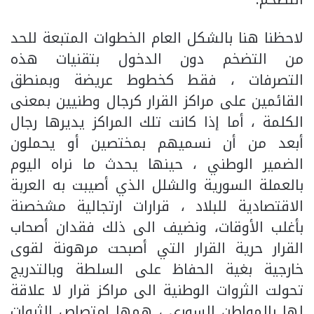
لاحظنا هنا بالشكل العام الخطوات المتبعة للحد
من التضخم دون الدخول بتقنيات هذه
التصرفات ، فقط كخطوط عريضة وبمنطق
القائمين على مراكز القرار كرجال وطنيين بمعنى
الكلمة ، أما إذا كانت تلك المراكز يديرها رجال
أبعد من أن نسميهم بمختصين أو يحملون
الضمير الوطني ، حينها يحدث ما نراه اليوم
بالعملة السورية والشلل الذي أصيبت به العربة
الاقتصادية للبلاد ، قرارات ارتجالية مشخصنة
بأغلب الأوقات، ونضيف الى ذلك فقدان أصحاب
القرار حرية القرار التي أصبحت مرهونة لقوى
خارجية بغية الحفاظ على السلطة وبالتدريج
تحولت الثروات الوطنية الى مراكز قرار لا علاقة
لها بالمواطن السوري ، همها امتصاص الثروات