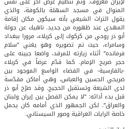
لإيران معروف. وتم تنظيم عرض آخر على نفس
المنوال في مسجد السهلة بالكوفة، والذي
يقول التراث الشيعي بأنه سيكون مكان إقامة
المهدي عند ظهوره من جديد. ناهيك عن جولة
أبو ذر روحي من كركوك إلى كربلاء، مرورا ببغداد
وسامراء، حيث تم تصويره وهو يغني “سلام
فرمانده” أثناء زيارته للمرقد، واضعا جبينه على
حجر ضريح الإمام. كما قدّم عرضاً في كربلاء
-بالفارسية- في الفضاء الواسع الموجود بين
ضريحي الحسين والعباس، وهي أماكن مقدّسة
لدى الشيعة وتستقبل الحجيج. وقد صرّح أبو ذر
قبل بدء أدائه: “لا يمكن الفصل بين إيران ولبنان
والعراق”. لكن الجمهور الذي أمامه كان يحمل
خاصة الرايات العراقية وصور السيستاني.