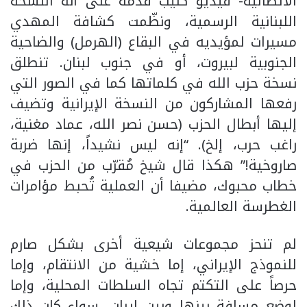
الاتصالية- فيديو كليب قدّمه على أنه النسخة
اللبنانية الرسمية، ونظّمت كشافة المهدي
مسيرات لمؤيديه في البقاع (الهرمل) والضاحية
الجنوبية لبيروت، أو في جنوب لبنان. تنطلق
نسخة حزب الله في كلماتها كما في الصور التي
رفعها المشاركون من النسخة الإيرانية وتضيف
إليها أبطال الحزب (حسن نصر الله، عماد مغنية،
راغب حرب، إلخ). “إنه ليس نشيداً، إنها ضربة
صاروخية!” هكذا قال شيخ مُقرّب من الحزب في
خطاب محبوك، مضيفا أن العملية تُحبط مؤامرات
الغطرسة العالمية.
لم تنحز مجموعات شيعية أخرى بشكل صارم
للنموذج الإيراني، إما خشية من الانتقام، وإما
حرصاً على التكتم تجاه السلطات المحلية، وإما
لوضع مسافة بينها وبين إيران، سواء كان ذلك