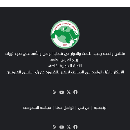
ملتقى وفضاء رحيب، للبحث والحوار في قضايا الوطن والأمة، على ضوء ثورات
الربيع العربي بعامة،
الثورة السورية بخاصة.
الأفكار والآراء الواردة في المقالات لاتعبر بالضرورة عن رأي ملتقى العروبيين
‫X
فيسبوك
‫YouTube
ملخص
الموقع
RSS
الرئيسية
|
من نحن
|
تواصل معنا
| سياسة الخصوصية
‫X
فيسبوك
‫YouTube
ملخص