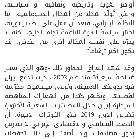
أواصر لغوية وتاريخية وثقافية أو سياسية،
والتي تُولّد شكلا من أشكال الدبلوماسية. أما
النظام الإيراني، فبعد أن عمل على تصدير ثورته،
اختار سياسة القوة الناعمة تجاه الخارج، لكنه لا
يحرّم على نفسه أشكالا أخرى من التدخل.. قد
تكون أكثر “إقناعاً”.
وقد شهد العراق المجاور ذلك -وهو الذي يُعتبر
“سلطة شيعية” منذ عام 2003-، حيث تدفع إيران
فيه بدولتها العميقة، وترعى ميليشيات مكرّسة
لقضيتها. ويظهر جيّدا من الشعارات المناهضة
لسيطرة إيران خلال المظاهرات الشعبية لأكتوبر/
تشرين الأول 2019 حتى التوترات الأخيرة، أن
الضغط السياسي والاقتصادي الإيراني لا يمارس
بدون مصادمات. وإذا أضفنا إلى ذلك تحفظات