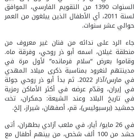
السنوات 1390 من التقويم الفارسي، الموافق
لسنة 2011، أي الأطفال الذين يبلغون من العمر
حوالي عشر سنوات.
جاء الرد على ندائه من فنان غير معروف من
منطقة غيلان، اسمه أبو ذر روحي، وفرقة ماه.
وقاموا بعرض “سلام فرمانده” لأول مرة في
مدينتهم لنغرود بمناسبة ذكرى ميلاد المهدي
في مارس/آذار 2022. ثم بدأ أبو ذر روحي جولة
في إيران، وقدّم عرضه في أكثر الأماكن رمزية
في تاريخ البلاد وعند الشيعة: جمكران، تخت
جمشيد (برسبوليس)، قم، أصفهان، شيراز، إلخ.
في 26 مايو/ أيار، في ملعب آزادي بطهران، أتى
حشد من 100 ألف شخص، من بينهم أطفال مع