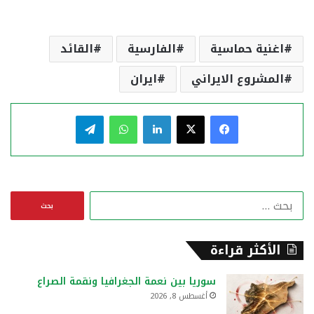
اغنية حماسية
الفارسية
القائد
المشروع الايراني
ايران
فيسبوك
‫X
لينكدإن
واتساب
تيلقرام
ا
ل
ب
ح
الأكثر قراءة
ث
ع
سوريا بين نعمة الجغرافيا ونقمة الصراع
ن
أغسطس 8, 2026
: