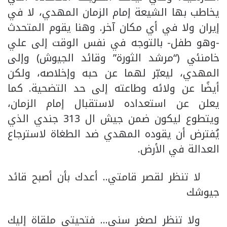
يخاطب بها الشيعة إمام الزمان المهدي، لا في
إيران ولا في أي مكان آخر. وهنا يقوم المتحدث
-وهو طفل- بالتوجه في نفس الوقت إلى علي
خامنئي (“مرشد الثورة” وقائد الجيوش) وإلى
المهدي، ليعبّر لهما عن حبه وإخلاصه، ولكن
أيضًا عن ولائه وطاعته إلى حد التضحية. كما
يعلن عن استعداده لاستقبال إمام الزمان،
ويتطوع ليكون ضمن جيش ال 313 جندي الذي
يُفترض أن يقوده المهدي ضد الطغاة لاسترجاع
العدالة في الأرض.
لا تنظر لقصر قامتي.. أعدك بأن أصبح قائد
جيوشك
ولا تنظر لصغر سني… فتحيتي ملقاة إليك