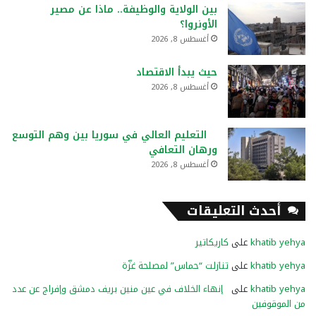
بين الولاية والوظيفة.. ماذا عن مصير
الأونروا؟
أغسطس 8, 2026
حيث يبدأ الاقتصاد
أغسطس 8, 2026
التعليم العالي في سوريا بين وهم التوسع
ورهان التعافي
أغسطس 8, 2026
أحدث التعليقات
khatib yehya
على
كاريكاتير
khatib yehya
على
تنازلت “حماس” لمصلحة غزّة
khatib yehya
على
إنهاء الخلاف في عين منين بريف دمشق وإفراج عن عدد
من الموقوفين