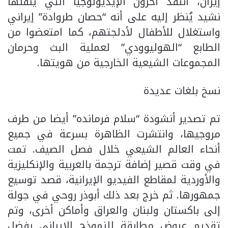
إيران، انتقد آخرون الإيديولوجيا التي ينقلها
نشيد يُنظر إليه على أنه “حصان طروادة” إيراني
واستغلال للأطفال لأدلجتهم، كما امتعضوا من
الطابع “الهوليوودي” لعملية البث وحرمان
المجموعات الشيعية الخارجية من هويتها.
نسخ بلغات عديدة
تم تصدير أنشودة “سلام فرمانده” أيضا من طرف
مروجيها، وانتشرت الظاهرة بسرعة في جميع
أنحاء العالم الشيعي خلال فصل الصيف. تمت
في وقت قصير إضافة ترجمة بالعربية والإنكليزية
والأوردية لمقاطع الفيديو الإيرانية، قصد توسيع
جمهورها. ثم خرج بعد ذلك أبوذر روحي في جولة
إلى باكستان ولبنان والعراق وأماكن أخرى، وتم
تقديم عروض مطابقة للنموذج الإيراني بفضل