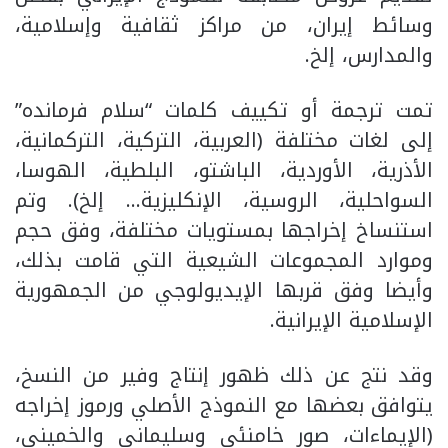
وسائط إيران، من مراكز ثقافية وإسلامية،
والمدارس، إلخ.
تمت ترجمة أو تكييف كلمات “سلام فرمانده”
إلى لغات مختلفة (العربية، التركية، التركمانية،
الأذرية، الأوردية، الباشتو، البلطية، الهوسا،
السواحلية، الروسية، الإنكليزية… إلخ). وتم
استنساخ إخراجها بمستويات مختلفة، وفق حجم
وموارد المجموعات الشيعية التي قامت بذلك،
وأيضا وفق قربها الإيديولوجي من الجمهورية
الإسلامية الإيرانية.
وقد نتج عن ذلك ظهور إنتاج وفير من النسخ،
يتوافق بعضها مع النموذج الأصلي ورموز إخراجه
(الإيماءات، صور خامنئي وسليماني والخميني،