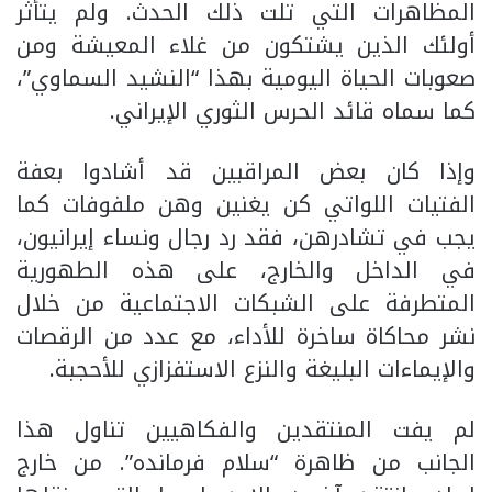
المظاهرات التي تلت ذلك الحدث. ولم يتأثر
أولئك الذين يشتكون من غلاء المعيشة ومن
صعوبات الحياة اليومية بهذا “النشيد السماوي”،
كما سماه قائد الحرس الثوري الإيراني.
وإذا كان بعض المراقبين قد أشادوا بعفة
الفتيات اللواتي كن يغنين وهن ملفوفات كما
يجب في تشادرهن، فقد رد رجال ونساء إيرانيون،
في الداخل والخارج، على هذه الطهورية
المتطرفة على الشبكات الاجتماعية من خلال
نشر محاكاة ساخرة للأداء، مع عدد من الرقصات
والإيماءات البليغة والنزع الاستفزازي للأحجبة.
لم يفت المنتقدين والفكاهيين تناول هذا
الجانب من ظاهرة “سلام فرمانده”. من خارج