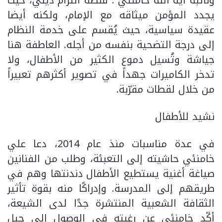
ونائبه آية الله خامنئي”. فنصه التزام ديني، حيث
يجدد المؤمن ميثاقه مع الإمام، ولكنه أيضا
عقيدة سياسية، حيث يُقسم على خدمة النظام
إلى درجة التضحية بنفسه من أجله. العاطفة هنا
جياشة وتُسيل دموع الكثير من الأطفال، ولا
تدخر الكاميرات جهداً في تصوير أكثرهم تعبيراً
من خلال لقطات مقرّبة.
نشيد للأطفال
في عدة مناسبات منذ عام 2014، دعا علي
خامنئي حاشيته إلى التعبئة، وطلب من الفنانين
صياغة أغنية يستطيع الأطفال دندنتها وهم في
طريقهم إلى المدرسة. وإدراكًا منه بقوة تأثير
الثقافة الشعبية المنتشرة جدًا لدى الشيعة،
أكّد خامنئي عن رغبته في الوصول إلى جيل