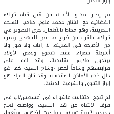
إبراز التدين
تم إنجاز فيديو الأغنية من قبل قناة كربلاء
الفضائية مع الفنان محمد غلوم، صاحب النسخة
البحرينية، وهو محاط بالأطفال. جرى التصوير في
كربلاء، بالقرب من ضريح مخصص للمهدي وغيره
من الأضرحة في المدينة. لا رايات ولا صور ولا
أشرطة خضراء. فقط شموع وبعض الأولاد
يرتدون ملابس تقليدية، وقد لفوا على
طرابيشهم وشاحاً أخضر -وشاح السيد- كما هو
حال خدم الأماكن المقدسة. وقد كان المراد هو
إبراز التقوى والشرعية الدينية.
لم تنجح احتفالات عاشوراء في أغسطس/آب في
صرف الانتباه عن هذا النشيد، وواصلت نسخ
جديدة لأغنية “سلام فرمانده” الظهور. استُعمل