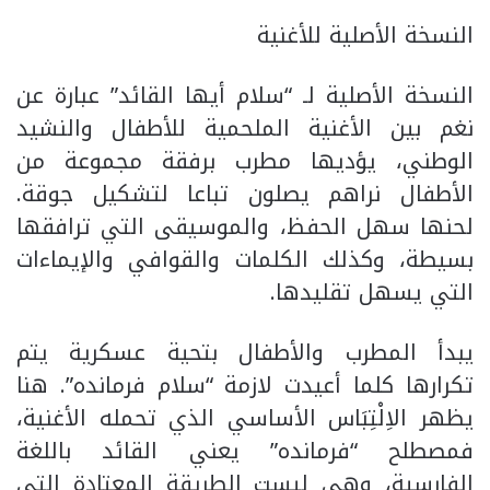
النسخة الأصلية للأغنية
النسخة الأصلية لـ “سلام أيها القائد” عبارة عن
نغم بين الأغنية الملحمية للأطفال والنشيد
الوطني، يؤديها مطرب برفقة مجموعة من
الأطفال نراهم يصلون تباعا لتشكيل جوقة.
لحنها سهل الحفظ، والموسيقى التي ترافقها
بسيطة، وكذلك الكلمات والقوافي والإيماءات
التي يسهل تقليدها.
يبدأ المطرب والأطفال بتحية عسكرية يتم
تكرارها كلما أعيدت لازمة “سلام فرمانده”. هنا
يظهر الاِلْتِبَاس الأساسي الذي تحمله الأغنية،
فمصطلح “فرمانده” يعني القائد باللغة
الفارسية، وهي ليست الطريقة المعتادة التي