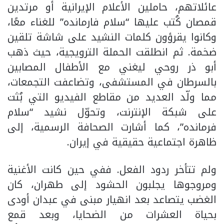
عائلاتهم، حاملين الأعلام الإيرانية أو مرتدين
قمصان كُتب عليها “سلام فارمانده” للغناء معًا،
وكانوا يقرؤون كلمات النشيد على شاشة تلقين
ضخمة. ثم انطلقت الحملة الترويجية، حيث ذهب
أبو ذر روحي ليغني مع الأطفال المصابين
بالسرطان في المستشفى، وتضاعفت التجمعات،
مما ولّد العديد من مقاطع الفيديو التي بُثت
على شبكة الإنترنت، وتحوّل نشيد “سلام
فرمانده”، كما أشارت الصحافة الرسمية، إلى
ظاهرة اجتماعية حقيقية في إيران.
ولم تتأخر ردود الفعل. ففي حين كانت الأغنية
ومروجوها يجلبون الحشود إلى طهران، كان
الغضب يتصاعد بعد انهيار مبنى في عبدان أودى
بحياة العشرات من الضحايا، وبعد قمع