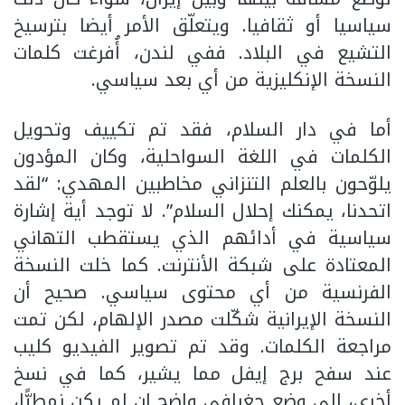
سياسيا أو ثقافيا. ويتعلّق الأمر أيضا بترسيخ
التشيع في البلاد. ففي لندن، أُفرغت كلمات
النسخة الإنكليزية من أي بعد سياسي.
أما في دار السلام، فقد تم تكييف وتحويل
الكلمات في اللغة السواحلية، وكان المؤدون
يلوّحون بالعلم التنزاني مخاطبين المهدي: “لقد
اتحدنا، يمكنك إحلال السلام”. لا توجد أية إشارة
سياسية في أدائهم الذي يستقطب التهاني
المعتادة على شبكة الأنترنت. كما خلت النسخة
الفرنسية من أي محتوى سياسي. صحيح أن
النسخة الإيرانية شكّلت مصدر الإلهام، لكن تمت
مراجعة الكلمات. وقد تم تصوير الفيديو كليب
عند سفح برج إيفل مما يشير، كما في نسخ
أخرى، إلى وضع جغرافي واضح إن لم يكن نمطيًّا،