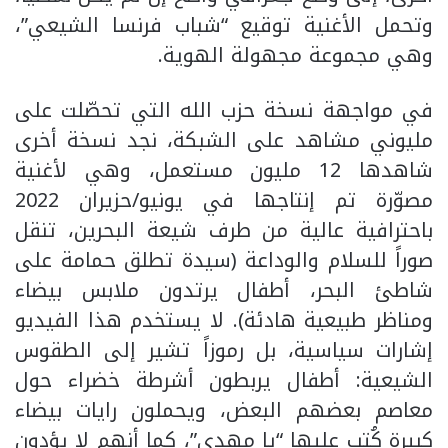
وتحمل الأغنية توقيع “شباب فرنسا الشيعي”،
وهي مجموعة مجهولة الهوية.
في مواجهة نسخة حزب الله التي تحصّلت على
مليوني مشاهد على الشبكة، نجد نسخة أخرى
شاهدها 12 مليون مستعمل، وهي لأغنية
مصوّرة تم إنتاجها في يونيو/حزيران 2022
باحترافية عالية من طرف شيعة البحرين، تنقل
صوراً للسلام والوداعة (سيدة تطلق حمامة على
شاطئ البحر، أطفال يرتدون ملابس بيضاء
ومناظر طبيعية هادئة). لا يستخدم هذا الفيديو
إشارات سياسية، بل رموزاً تشير إلى الطقوس
الشيعية: أطفال يربطون أشرطة خضراء حول
معاصم بعضهم البعض، ويحملون رايات بيضاء
كبيرة كُتب عليها “يا مهدي”، كما أنهم لا يؤدون