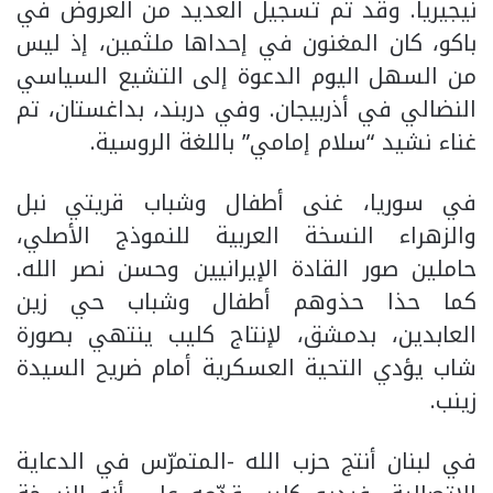
نيجيريا. وقد تم تسجيل العديد من العروض في
باكو، كان المغنون في إحداها ملثمين، إذ ليس
من السهل اليوم الدعوة إلى التشيع السياسي
النضالي في أذربيجان. وفي دربند، بداغستان، تم
غناء نشيد “سلام إمامي” باللغة الروسية.
في سوريا، غنى أطفال وشباب قريتي نبل
والزهراء النسخة العربية للنموذج الأصلي،
حاملين صور القادة الإيرانيين وحسن نصر الله.
كما حذا حذوهم أطفال وشباب حي زين
العابدين، بدمشق، لإنتاج كليب ينتهي بصورة
شاب يؤدي التحية العسكرية أمام ضريح السيدة
زينب.
في لبنان أنتج حزب الله -المتمرّس في الدعاية