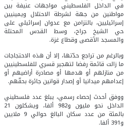
في الداخل الفلسطيني مواجهات عنيفة بين
مواطنين من جهة لشرطة الاحتلال ويمينيين
إسرائيليين، بالتزامن مع عدوان إسرائيلي على
حي الشيخ جراح، وسط القدس المحتلة
والمسجد الأقصى وقطاع غزة.
وبالرغم من تراجع حدّتها، إلا أن هذه الاحتجاجات
ما زالت قائمة رفضا لتهجير قسري للفلسطينيين
من منازلهم أو هدمها أو مصادرة أراضيهم أو
إعدامهم ميدانيا أو إصدار قوانين جائرة بحقّهم.
ووفق أحدث إحصاء رسمي، يبلغ عدد فلسطيني
الداخل نحو مليون و982 ألفا، ويشكلون 21
بالمئة من عدد سكان البالغ حوالي 9 ملايين
و391 ألفا.