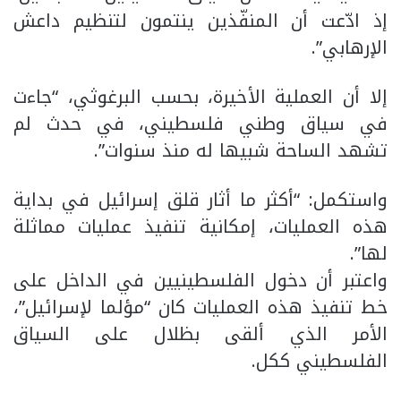
إذ ادّعت أن المنفّذين ينتمون لتنظيم داعش
الإرهابي”.
إلا أن العملية الأخيرة، بحسب البرغوثي، “جاءت
في سياق وطني فلسطيني، في حدث لم
تشهد الساحة شبيها له منذ سنوات”.
واستكمل: “أكثر ما أثار قلق إسرائيل في بداية
هذه العمليات، إمكانية تنفيذ عمليات مماثلة
لها”.
واعتبر أن دخول الفلسطينيين في الداخل على
خط تنفيذ هذه العمليات كان “مؤلما لإسرائيل”،
الأمر الذي ألقى بظلال على السياق
الفلسطيني ككل.