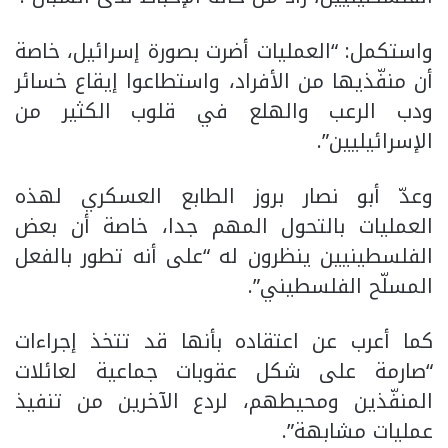
واستكمل: “العمليات أضرت بصورة إسرائيل، خاصة
أن منفّذيها من الأفراد، واستطاعوا إيقاع خسائر
ودب الرعب والهلع في قلوب الكثير من
الإسرائيليين”.
وعدّ أبو نصار بروز الطابع العسكري لهذه
العمليات بالتحول المهم جدا، خاصة أن بعض
الفلسطينيين ينظرون له “على أنه تطور بالفعل
المسلّح الفلسطيني”.
كما أعرب عن اعتقاده بأنها قد تتخذ إجراءات
“صارمة على شكل عقوبات جماعية لعائلات
المنفّذين ومحيطهم، لردع الآخرين من تنفيذ
عمليات مشابهة”.