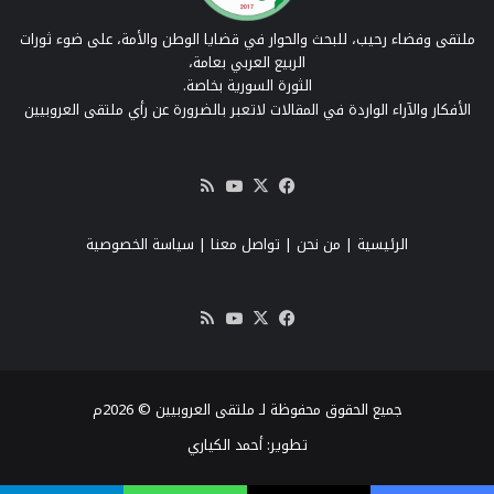
ملتقى وفضاء رحيب، للبحث والحوار في قضايا الوطن والأمة، على ضوء ثورات
الربيع العربي بعامة،
الثورة السورية بخاصة.
الأفكار والآراء الواردة في المقالات لاتعبر بالضرورة عن رأي ملتقى العروبيين
‫X
فيسبوك
‫YouTube
ملخص
الموقع
RSS
الرئيسية
|
من نحن
|
تواصل معنا
| سياسة الخصوصية
‫X
فيسبوك
‫YouTube
ملخص
الموقع
RSS
جميع الحقوق محفوظة لـ ملتقى العروبيين © 2026م
تطوير:
أحمد الكياري