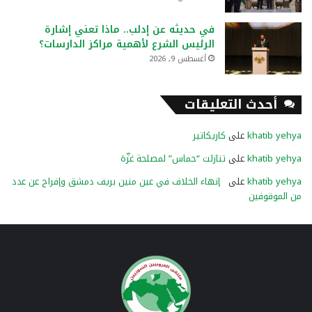
في حديثه عن إدلب.. ماذا تعني إشارة
الرئيس الشرع لأهمية مراكز الدارسات؟
أغسطس 9, 2026
أحدث التعليقات
khatib yehya
على
كاريكاتير
khatib yehya
على
تنازلت “حماس” لمصلحة غزّة
khatib yehya
على
إنهاء الخلاف في عين منين بريف دمشق وإفراج عن عدد
من الموقوفين