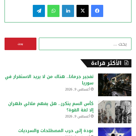
فيسبوك
‫X
لينكدإن
واتساب
تيلقرام
ا
ل
ب
ح
الأكثر قراءة
ث
ع
تفجير جرمانا.. هناك من لا يريد الاستقرار في
ن
سوريا
:
أغسطس 9, 2026
كأس السم يتكرر.. هل يفهم ملالي طهران
إلا لغة القوة؟
أغسطس 9, 2026
عودة إلى حرب المصطلحات والسرديات