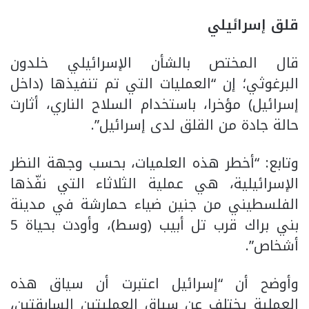
قلق إسرائيلي
قال المختص بالشأن الإسرائيلي خلدون
البرغوثي؛ إن “العمليات التي تم تنفيذها (داخل
إسرائيل) مؤخرا، باستخدام السلاح الناري، أثارت
حالة جادة من القلق لدى إسرائيل”.
وتابع: “أخطر هذه العلميات، بحسب وجهة النظر
الإسرائيلية، هي عملية الثلاثاء التي نفّذها
الفلسطيني من جنين ضياء حمارشة في مدينة
بني براك قرب تل أبيب (وسط)، وأودت بحياة 5
أشخاص”.
وأوضح أن “إسرائيل اعتبرت أن سياق هذه
العملية يختلف عن سياق العمليتين السابقتين،