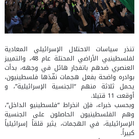
تنذر سياسات الاحتلال الإسرائيلي المعادية
لفلسطينيي الأراضي المحتلة عام 48، والتمييز
العنصري ضدهم بانفجار هائل في وجهه، بدأت
بوادره واضحة بفعل هجمات نفّذها فلسطينيون،
يحمل ثلاثة منهم “الجنسية الإسرائيلية”، و
أوقعت 11 قتيلا.
وبحسب خبراء، فإن انخراط “فلسطينيو الداخل”،
وهم الفلسطينيون الحاصلون على الجنسية
الإسرائيلية، في الهجمات، يثير قلقاً إسرائيلياً
كبيراً.