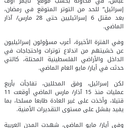
عباس، في محاولة بحسب موقع “تايمز أوف
إسرائيل” للحد من التوتر المتوقع في رمضان،
بعد مقتل 6 إسرائيليين حتى 28 مارس/ آذار
الماضي.
وفي الفترة الأخيرة، أعرب مسؤولون إسرائيليون
عن خشيتهم من اندلاع توترات واحتجاجات في
الداخل والأراضي الفلسطينية المحتلة، كالتي
حدثت في أيار/ مايو العام الماضي.
لكن إسرائيل، وفق المحللين، تفاجأت بأربع
عمليات منذ 15 آذار/ مارس الماضي أوقعت 11
قتيلا، وأخذت على غير العادة طابعا مسلحا، بما
يفيد بفشل على مستوى التقديرات الأمنية.
وفي أيار/ مايو الماضي، شهدت المدن العربية