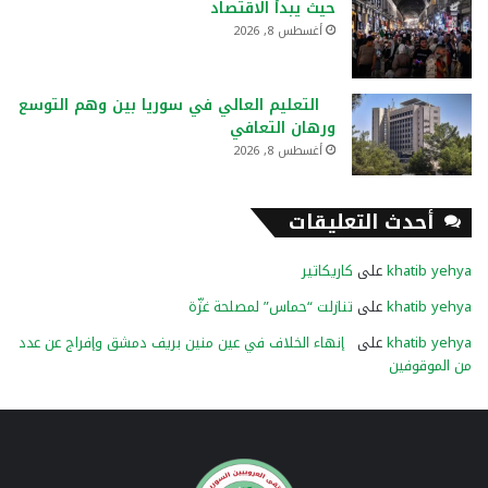
حيث يبدأ الاقتصاد
أغسطس 8, 2026
التعليم العالي في سوريا بين وهم التوسع
ورهان التعافي
أغسطس 8, 2026
أحدث التعليقات
khatib yehya
على
كاريكاتير
khatib yehya
على
تنازلت “حماس” لمصلحة غزّة
khatib yehya
على
إنهاء الخلاف في عين منين بريف دمشق وإفراج عن عدد
من الموقوفين