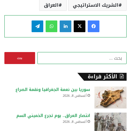
الشريك الاستراتيجي
العراق
فيسبوك
‫X
لينكدإن
واتساب
تيلقرام
ا
ل
ب
ح
الأكثر قراءة
ث
ع
سوريا بين نعمة الجغرافيا ونقمة الصراع
ن
أغسطس 8, 2026
:
انتصار العراق.. يوم تجرع الخميني السم
أغسطس 8, 2026