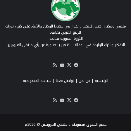
ملتقى وفضاء رحيب، للبحث والحوار في قضايا الوطن والأمة، على ضوء ثورات
الربيع العربي بعامة،
الثورة السورية بخاصة.
الأفكار والآراء الواردة في المقالات لاتعبر بالضرورة عن رأي ملتقى العروبيين
‫X
فيسبوك
‫YouTube
ملخص
الموقع
RSS
الرئيسية
|
من نحن
|
تواصل معنا
| سياسة الخصوصية
‫X
فيسبوك
‫YouTube
ملخص
الموقع
RSS
جميع الحقوق محفوظة لـ ملتقى العروبيين © 2026م