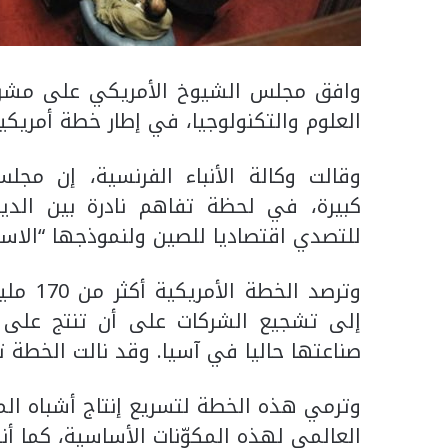
وافق مجلس الشيوخ الأمريكي على مشرو
العلوم والتكنولوجيا، في إطار خطة أمريك
وقالت وكالة الأنباء الفرنسية، إن مج
كبيرة، في لحظة تفاهم نادرة بين الديمق
للتصدي اقتصاديا للصين ولنموذجها “الاست
وترصد ا
إلى تشجيع الشركات على أن تنتج على ال
صناعتها حاليا في آسيا. وقد نالت الخطة تأييد 68 عضوا ومعار
وترمي هذه الخطة لتسريع إنتاج أشباه الم
العالمي لهذه المكوّنات الأساسية، كما 