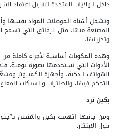
داخل الولايات المتحدة لتقليل اعتماد الشرك
وتشمل أشباه الموصلات المواد نفسها وأش
المصنعة منها، مثل الرقائق التي تسمح للأج
وتخزينها.
وهذه المكونات أساسية لأجزاء كاملة من ا
الأدوات التي نستخدمها بصورة يومية. فنج
الهواتف الذكية، وأجهزة الكمبيوتر ومشغّلا
التحكم فيها، والطائرات والشبكات المعلوم
بكين ترد
ومن جانبها اتهمت بكين واشنطن بـ”جنون
حول الابتكار.