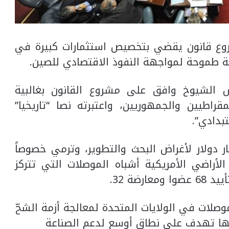
ع قانون يقضي بتخصيص استثمارات كبيرة في
ية طموحة لمواجهة النفوذ الاقتصادي للصين.
لس الشيوخ وافق على مشروع القانون بغالبية
راطيين والجمهوريين، واعتبرته نصا “تاريخيا”
بدادي”.
لخطة الأمريكية أكثر من 170 مليار دولار لأغراض البحث والتطوير، وترمي خصوصاً
أراضي الأمريكية أشباه الموصلات التي تتركز
ضة 32.
وصلات في الولايات المتحدة لمعالجة أزمة الشحّ
أنها تهدف على نطاق أوسع لدعم الصناعة