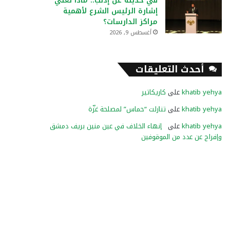
في حديثه عن إدلب.. ماذا تعني
إشارة الرئيس الشرع لأهمية
مراكز الدارسات؟
أغسطس 9, 2026
أحدث التعليقات
khatib yehya
على
كاريكاتير
khatib yehya
على
تنازلت “حماس” لمصلحة غزّة
khatib yehya
على
إنهاء الخلاف في عين منين بريف دمشق
وإفراج عن عدد من الموقوفين