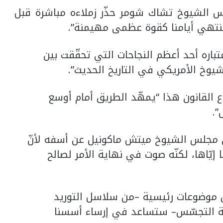
س الشيوخ تشاك شومر حذّر زملاءه مباشرة قبل
 تنتهي أيامنا كقوة عظمى مهيمنة”.
باره أحد أعظم النجاحات التي تحقّقت بين
وخ الأمريكي في التاريخ الحديث”.
القانون هذا “يمهّد الطريق أمام أوسع
”.
في مجلس الشيوخ ميتش ماكونيل عن أسفه لأنّ
إيّاها، لكنّه صوت في نهاية الأمر لصالح
ل موضوعات رئيسية –من سلاسل التوريد
حة التجسّس– ستساعد في إرساء أسسنا