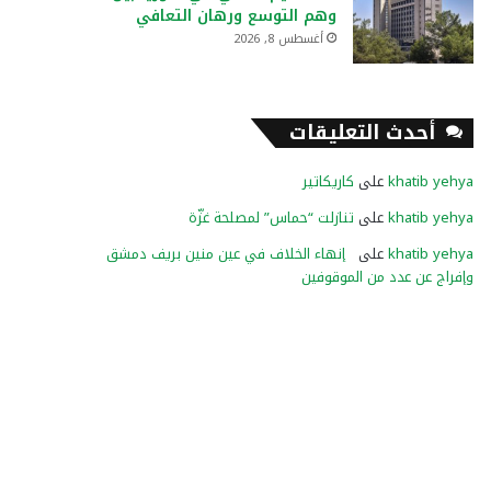
وهم التوسع ورهان التعافي
أغسطس 8, 2026
أحدث التعليقات
khatib yehya
على
كاريكاتير
khatib yehya
على
تنازلت “حماس” لمصلحة غزّة
khatib yehya
على
إنهاء الخلاف في عين منين بريف دمشق
وإفراج عن عدد من الموقوفين