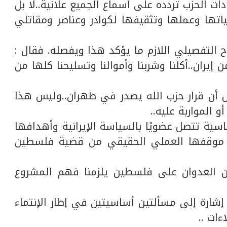
دات الحزب تردده على أسماع الجميع علانية..لا بل
تها وعملها وتثقيفها لكوادر وعناصر ومقاتلي
ح التفصيلي اللازم ما يؤكد هذا ويفصله. فقال :
إيران..أكلنا وشربنا وأموالنا وتسليحنا كلها من
 أن قرار حزب الله يصدر في طهران..وليس هذا
 المواربة عليه..
اسية تتصل عضويًا بالسياسة الإيرانية وأهدافها
لك موقفها العملي الحقيقي من قضية فلسطين
 العدوان على فلسطين يلزمنا فهم المشروع
 إشارة إلى مسألتين أساسيتين في إطار الإنتماء
ات ..