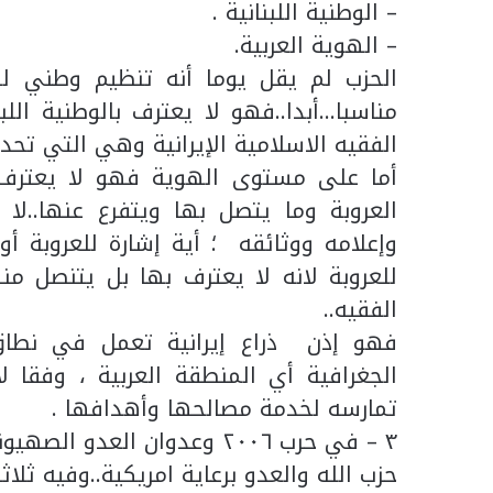
– الوطنية اللبنانية .
– الهوية العربية.
الحزب لم يقل يوما أنه تنظيم وطني لبن
مناسبا…أبدا..فهو لا يعترف بالوطنية اللب
الفقيه الاسلامية الإيرانية وهي التي تحدد
أما على مستوى الهوية فهو لا يعترف أب
العروبة وما يتصل بها ويتفرع عنها..لا
وإعلامه ووثائقه ؛ أية إشارة للعروبة أو
للعروبة لانه لا يعترف بها بل يتنصل من
الفقيه..
فهو إذن ذراع إيرانية تعمل في نطاق
الجغرافية أي المنطقة العربية ، وفقا ل
تمارسه لخدمة مصالحها وأهدافها .
٣ – في حرب ٢٠٠٦ وعدوان الع
حزب الله والعدو برعاية امريكية..وفيه ثلاث