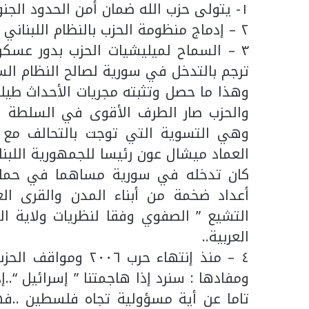
١- يتولى حزب الله ضمان أمن الحدود الجنوبية للبنان.
٢ – إدماج منظومة الحزب بالنظام اللبناني بما هو عليه من محاصصة طائفية ومذهبية .
٣ – السماح لميليشيات الحزب بدور عسكر
ترجم بالتدخل في سورية لصالح النظام ال
والحزب صار الطرف الأقوى في السلطة ال
وهي التسوية التي توجت بالتحالف مع ال
العماد ميشال عون رئيسا للجمهورية اللبنان
كان تدخله في سورية مساهما في حماي
أعداد ضخمة من أبناء المدن والقرى الع
التشيع ” الصفوي وفقا لنظريات ولاية ال
العربية..
٤ – منذ إنتهاء حرب
ومفادها : سنرد إذا هاجمتنا ” إسرائيل “..إ
تاما عن أية مسؤولية تجاه فلسطين ..فهو