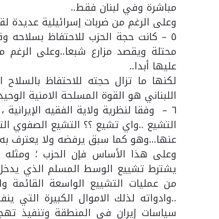
مباشرة وفي لبنان فقط..
وعلى الرغم من ضربات إسرائيلية عديدة لقو
٥ – كانت حجة الحزب للاحتفاظ بسلاحه وقو
محتلة ويقصد مزارع شبعا..وعلى الرغم م
عليها أبدا..
لكنها ما تزال حجته للاحتفاظ بالسلاح ا
اللبناني هو القوة المسلحة الامنية الوحيدة
٦ – وفقا لنظرية ولاية الفقيه الإيرانية 
التشيع ..واي تشيع ؟؟ التشيع الصفوي التي
عنها…وهو كما سبق يرفضه ولا يعترف به كث
وعلى هذا الأساس فإن الحزب ؛ ومثله الم
يشترط تشييع الوسط المسلم الذي يدخل إ
من عمليات التشييع الواسعة القائمة وا
..وادواته لذلك الاموال الكبيرة التي ي
سياسات إيران في المنطقة وتنفيذ تهج