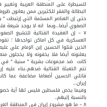
للسيطرة على المنطقة العربية وتغيير هو
البطالة والفقر للكثيرين ممن يعانون ظروفا
حتى إن العناصر المسلمة التي إرتبطت ” ب
الصفوي أيضا…وبما انه لا يوجد شيعة فلس
٧ – إن العقيدة القتالية للتشيع الصف
العسكرية في كل اماكن تواجدها ؛ تقوم
الذين قتلوا الحسين إبن الإمام علي عليه
يعلنونه أيضا فلا يخفونه ولا يخجلون منه
كانت ضد مجموعات بشرية ” سنية ” في كل
تتم التعبئة القتالية ضدهم..بناء عليه إ
قاتلي الحسين أضعافا مضاعفة عما كانت
إيران…
وفيما يخص فلسطين فليس لها أية خصو
بالنسبة إليهم..
٨ – ما هو مشروع إيران في المنطقة العربية :