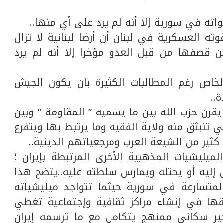
اته في سورية إلا أنه لم يرد على أي منها..
ته العسكرية في لبنان أن أرضا لبنانية لا تزال
ن قصفها من قبل العدو مؤخرا إلا أنه لم يرد
لخاص رغم المطالبات الكثيرة بان يكون الجيش
..
، يقرن حزب الله بين ما يسميه ” المقاومة ” وبين
 تنبثق منه ولاية الفقيه وما يرتبط بها ويتفرع
ير من الشيعة العرب ومرجعياتهم الدينية..
يليشيات المذهبية الأخرى المرتبطة بإيران ؛
ليه أو يحتله ويمارس سلطته عليه..يتضح هذا
لمتسارعة في سورية حيثما تتواجد ميليشياته
نفقها في إنشاء مراكز ثقافية وإجتماعية تغطي
ير سكاني ممنهج يتكامل مع ما ترسمه إيران