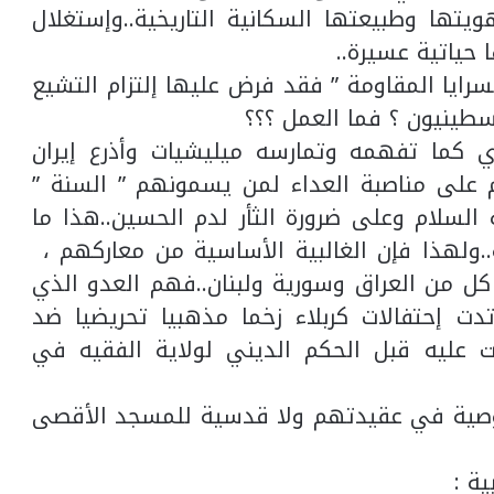
يتها وطبيعتها السكانية التاريخية..وإستغلال
 حياتية عسيرة..
سرايا المقاومة ” فقد فرض عليها إلتزام التشيع
طينيون ؟ فما العمل ؟؟؟
وي كما تفهمه وتمارسه ميليشيات وأذرع إيران
 على مناصبة العداء لمن يسمونهم ” السنة ”
 السلام وعلى ضرورة الثأر لدم الحسين..هذا ما
..ولهذا فإن الغالبية الأساسية من معاركهم ،
 من العراق وسورية ولبنان..فهم العدو الذي
رتدت إحتفالات كربلاء زخما مذهبيا تحريضيا ضد
 عليه قبل الحكم الديني لولاية الفقيه في
صية في عقيدتهم ولا قدسية للمسجد الأقصى