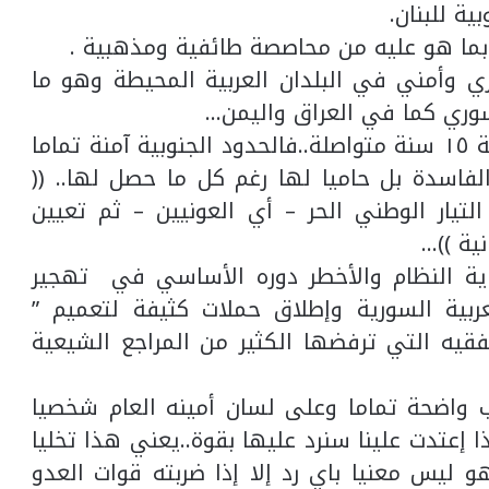
ي وأمني في البلدان العربية المحيطة وهو ما
سوري كما في العراق واليمن…
وهذا ما حصل وتثبته مجريات الأحداث طيلة ١٥ سنة متواصلة..فالحدود الجنوبية آمنة تماما
فاسدة بل حاميا لها رغم كل ما حصل لها.. ((
تيار الوطني الحر – أي العونيين – ثم تعيين
ية ))…
ة النظام والأخطر دوره الأساسي في تهجير
ربية السورية وإطلاق حملات كثيفة لتعميم ”
فقيه التي ترفضها الكثير من المراجع الشيعية
 ٢٠٠٦ ومواقف الحزب واضحة تماما وعلى لسان أمينه العام شخصيا
ذا إعتدت علينا سنرد عليها بقوة..يعني هذا تخليا
 ليس معنيا باي رد إلا إذا ضربته قوات العدو