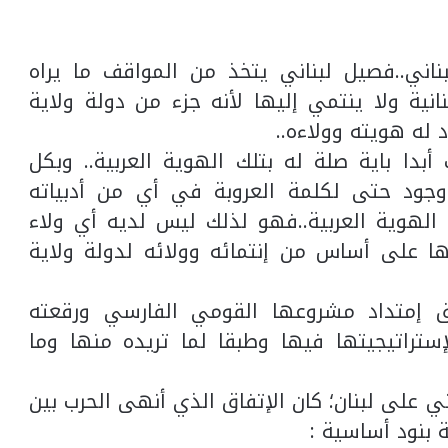
اني..فصيل لبناني يتخذ من المواقف ما يراه
نانية ولا ينتمي إليها لأنه جزء من دولة ولاية
 له هويته وولاءه..
دا باية صلة له بتلك الهوية العربية.. وبكل
 وجود حتى لكلمة العروبة في أي من أدبياته
 الهوية العربية..فهو لذلك ليس لديه أي ولاء
ها على أساس من إنتمائه وولائه لدولة ولاية
 إمتداد مشروعها القومي الفارسي ورقعته
إستراتيجيتها فيها وطبقا لما تريده منها وما
دو الصهيوني على لبنان؛ كان الإتفاق الذي أنهى الحرب بين
ة بنود أساسية :