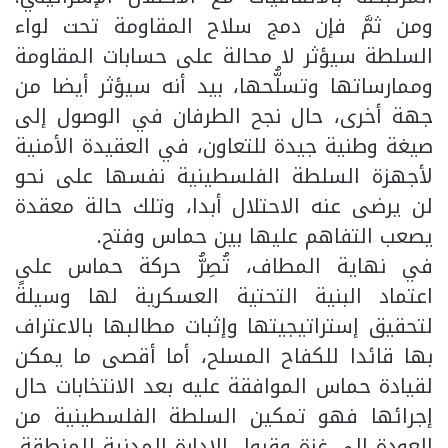
ومن ثمَّ فإن دمج سلاح المقاومة تحت لواء
السلطة سيؤثر لا محالة على حسابات المقاومة
وممارساتها وتسلُّحها، بيد أنه سيؤثر أيضا من
جهة أخرى، حال نجح الطرفان في الوصول إلى
صيغة وطنية جيدة للتعاون، في العقيدة الأمنية
لأجهزة السلطة الفلسطينية نفسها على نحو
لن يرضى عنه الاحتلال أبدا، وتلك حالة معقدة
يصعب التفاهم عليها بين حماس وفتح.
في نهاية المطاف، تُصِرُّ حركة حماس على
اعتماد البنية التحتية العسكرية لها وسيلةً
لتحقيق إستراتيجيتها وإثبات مطالبها بالاعتراف
بها قائدا للكفاح المسلح، أما أقصى ما يمكن
لقيادة حماس الموافقة عليه بعد الانتخابات حال
إجرائها فهو تمكين السلطة الفلسطينية من
العودة إلى غزة وقبول الإدارة المدنية للمنطقة.