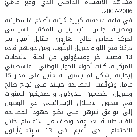
مشاهد الانقسام الداخلي الذي وقع عامَيْ
2006-2007.
في قاعة فندقية كبيرة مُزيَّنة بأعلام فلسطينية
ومصرية، جلس نائب رئيس المكتب السياسي
لحركة حماس صالح العاروري مقابل أمين سر
حركة فتح اللواء جبريل الرجُّوب، ومن حولهم قادة
13 فصيلا آخر ومسؤولون من لجنة الانتخابات
المركزية. كانت أجواء الحوار الوطني الفلسطيني
إيجابية بشكل لم يسبق له مثيل على مدار 15
عاما. وتوقَّفت المصالحة حينئذ على نجاح صالح
وجبريل، الخصمين اللدودَين، والصديقين لسنوات
في سجون الاحتلال الإسرائيلي، في الوصول
إلى توافق يُبرهن على نضج جهود المصالحة
الفلسطينية بعد عقد ونصف من الانقسام. خلال
الاجتماع الذي أُقيم في 13 سبتمبر/أيلول