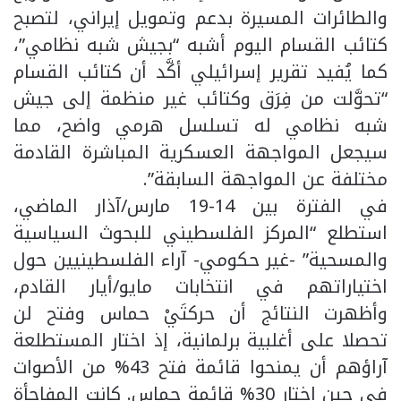
والطائرات المسيرة بدعم وتمويل إيراني، لتصبح
كتائب القسام اليوم أشبه “بجيش شبه نظامي”،
كما يُفيد تقرير إسرائيلي أكَّد أن كتائب القسام
“تحوَّلت من فِرَق وكتائب غير منظمة إلى جيش
شبه نظامي له تسلسل هرمي واضح، مما
سيجعل المواجهة العسكرية المباشرة القادمة
مختلفة عن المواجهة السابقة”.
في الفترة بين 14-19 مارس/آذار الماضي،
استطلع “المركز الفلسطيني للبحوث السياسية
والمسحية” -غير حكومي- آراء الفلسطينيين حول
اختياراتهم في انتخابات مايو/أيار القادم،
وأظهرت النتائج أن حركتَيْ حماس وفتح لن
تحصلا على أغلبية برلمانية، إذ اختار المستطلعة
آراؤهم أن يمنحوا قائمة فتح 43% من الأصوات
في حين اختار 30% قائمة حماس. كانت المفاجأة