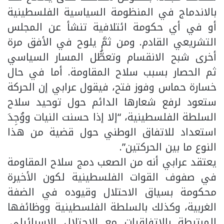
بالاندماج في المنظومة السياسية الفلسطينية
أو في أي حكومة ائتلافية تنشأ عن المجلس
التشريعي القادم. ومن ثمَّ يلوح في الأفق مرة
أخرى شبح الانقسام وتعطُّل المسار السياسي
ثم الحصار بسبب سلاح المقاومة. أما في حال
خسارة حماس وفوز فتح، فيقول عرابي إن الحركة
ستعود لرفع شعارها الدائم حول توحيد سلاح
السلطة الفلسطينية، “إلا إذا حسنت النيات ووُجِدَ
استعداد للاتفاق الوطني حول قضية من هذا
النوع ما بين الحركتين”.
يعتقد عرابي أنه من الصعب دمج سلاح المقاومة
في صفوف القوات الفلسطينية لكون الأخيرة
محكومة بسياق الاحتلال وقيوده في الضفة
الغربية، وكذلك بالسلطة الفلسطينية ووظائفها
المرتبطة بالاتفاقيات مع الاحتلال الإسرائيلي.