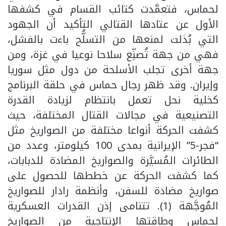
لحماس، فتعمَّدت كتائب القسام في كشفها
الأول عن عتادها القتالي التأكيد أن الجهود
التي بُذلت لمنعها من التسلُّح باءت بالفشل،
فهي من جهة تُصنِّع سلاحا نوعيا في غزة، ومن
جهة أخرى تجلب الأسلحة من دول مثل سوريا
وإيران. وقد ظهر رجال حماس في حلقة البرنامج
كخلية نحل تعمل بانتظام لزيادة القدرة
التصنيعية في مجالات القتال المختلفة، حيث
كشفت الحركة أنواعا مختلفة من الصواريخ مثل
“فجر-5” الإيرانية بمدى 100 كيلومتر، وعدد من
الطائرات المُسيَّرة والصواريخ المضادة للدبابات،
كما كشفت الحركة عن خططها للحصول على
صواريخ مضادة للسفن، وأنظمة رادار للصواريخ
المُوجَّهة (1). تتنامى إذن القدرات العسكرية
لحماس وطاقتها الإنتاجية من الصواريخ