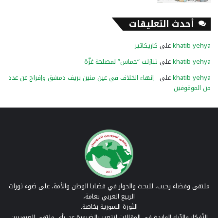
أحدث التعليقات
khatib yehya
على
كاريكاتير
khatib yehya
على
تنازلت “حماس” لمصلحة غزّة
khatib yehya
على
إنهاء الخلاف في عين منين بريف دمشق وإفراج عن عدد
من الموقوفين
ملتقى وفضاء رحيب، للبحث والحوار في قضايا الوطن والأمة، على ضوء ثورات
الربيع العربي بعامة،
الثورة السورية بخاصة.
الأفكار والآراء الواردة في المقالات لاتعبر بالضرورة عن رأي ملتقى العروبيين