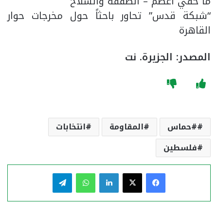
ما خفي أعظم – الصفقة والسلاح
“شبكة قدس” تحاور باحثاً حول مخرجات حوار
القاهرة
المصدر: الجزيرة. نت
#حماس
المقاومة
انتخابات
فلسطين
فيسبوك
‫X
لينكدإن
واتساب
تيلقرام