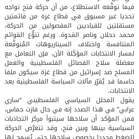
فيما توقَّعه الاستطلاع، من أن حركة فتح تواجه
تحديا غير مسبوق في قطاع غزة من قائمتين
مستقلتين للقياديين المفصولين من الحركة،
محمد دحلان وناصر القدوة. ورغم تنوُّع القوائم
المتنافسة واختلاف السيناريوهات المُتوقَّعة
لمسار الانتخابات المؤجَّلة الآن، فإن التعامل مع
معضلة سلاح الفصائل الفلسطينية والعمل
المسلح ضد إسرائيل من قطاع غزة سيكون ملفا
حاسما قد يُقرِّر مآلات السياسة الفلسطينية بعد
الانتخابات.
يقول المحلل السياسي الفلسطيني “ساري
عرابي” في هذا الصدد إنه في حال فازت حماس،
فمن المؤكد أن سلاحها سيتبوأ مركز التجاذبات
السياسية بينها وبين فتح، وقد تتعرَّض الحركة
للضغط مجددا بخصوص سلاحها حتى يُسمح لها