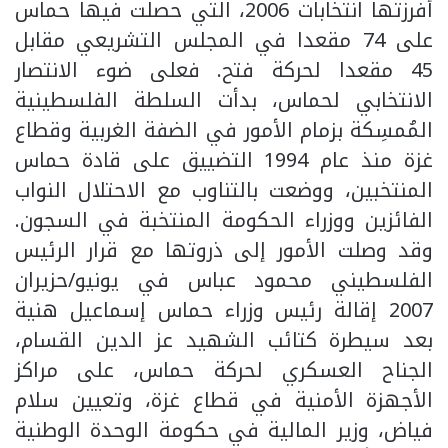
أفرزتها انتخابات 2006، التي حصلت فيها حماس
على 74 مقعدا في المجلس التشريعي مقابل
45 مقعدا لحركة فتح. فعلى ضوء الانتصار
الانتخابي لحماس، بدأت السلطة الفلسطينية
المُمسِكة بزمام الأمور في الضفة الغربية وقطاع
غزة منذ عام 1994 التضييق على قادة حماس
المنتخبين، ووضعت بالتناوب مع الاحتلال النواب
الفائزين ووزراء الحكومة المنتخبة في السجون.
وقد وصلت الأمور إلى ذروتها مع قرار الرئيس
الفلسطيني محمود عباس في يونيو/حزيران
2007 إقالة رئيس وزراء حماس إسماعيل هنية
بعد سيطرة كتائب الشهيد عز الدين القسام،
الجناح العسكري لحركة حماس، على مراكز
الأجهزة الأمنية في قطاع غزة، وتعيين سلام
فياض، وزير المالية في حكومة الوحدة الوطنية