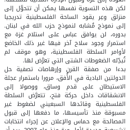
لكن هذه التسوية نفسها يمكن أن تتحوَّل إلى
منزلق وعِر يقود الساحة الفلسطينية تدريجيا
إلى نموذج مُشابه لنموذج حزب الله في لبنان.
بدوره، لن يوافق عباس على استلام غزة مع
استمرار وجود سلاح آخر فيها غير ذلك الخاضع
لأوامر السلطة الفلسطينية، وهو موقف لم
تُبدِّله الضغوطات الشتى التي تعرَّض لها.
بدءا من صفقة القرن وإرهاصات تصفية حل
الدولتين البادية في الأُفق، مرورا باستمرار عجلة
الاستيطان على قدم وساق، ووصولا إلى
الانشقاقات داخل حركة فتح، تتعرَّض السلطة
الفلسطينية وقائدها السبعيني لضغوط غير
مسبوقة منذ تأسيسها، ما دفعها إلى قبول
المصالحة مع حماس والإعلان عن إجراء انتخابات