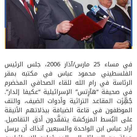
في مساء 25 مارس/آذار 2006، جلس الرئيس
الفلسطيني محمود عباس في مكتبه بمقر
الرئاسة في رام الله للقاء الصحافي المخضرم
في صحيفة “هآرِتس” الإسرائيلية “عكيفا إلدار”.
جُهِّزَت المقاعد التراثية وأدوات الضيف، والتف
الموظفون في قاعة الضيافة ببذلاتهم الأنيقة
على البُسط المزركشة يتفقَّدون أدق التفاصيل.
أراد عباس ابن الواحدة والسبعين آنذاك أن يرسل