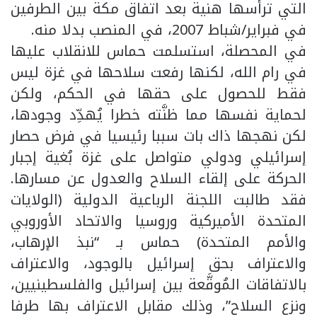
التي ترأسها هنية بعد اتفاق مكة بين الطرفين
في فبراير/شباط 2007، في المنصب بدلا منه.
في المحصلة، استسلمت حماس للانقلاب عليها
في رام الله، لكنها رفعت سلاحها في غزة ليس
فقط للحصول على حقها في الحكم، ولكن
لحماية نفسها مما ظنَّته خطرا يُهدِّد وجودها،
لكن نهجها ذاك بات سببا رئيسيا في فرض حصار
إسرائيلي ودولي متواصل على غزة بُغية إجبار
الحركة على إلقاء السلاح والعدول عن مسارها.
فقد طالبت اللجنة الرباعية الدولية (الولايات
المتحدة الأميركية وروسيا والاتحاد الأوروبي
والأمم المتحدة) حماس بـ “نبذ الإرهاب،
والاعتراف بحق إسرائيل بالوجود، والاعتراف
بالاتفاقات المُوقَّعة بين إسرائيل والفلسطينيين،
ونزع السلاح”، وذلك مقابل الاعتراف بها طرفا