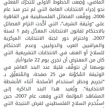
الماضي، وُضِعت الخطوط الأولى للتحرُّك الفعلي
نحو إجراء الانتخابات العامة التي لم تجرِ منذ عام
2006، ووقَّعت الفصائل الفلسطينية في القاهرة
على “وثيقة الشرف”، التي أكَّدت التزام الفصائل
بالاحتكام لقانون الانتخابات المعدَّل رقم 1 لسنة
2007، واحترام دور لجنة الانتخابات المركزية
والمراقبين العرب والدوليين، وعدم الاحتكام
للسلاح أو العنف في الانتخابات التشريعية التي
كان من المفترض أن تجري يوم 22 مايو/أيار.
بوسعنا أن نتوقَّف قليلا عند البند العاشر في
الوثيقة المُكوَّنة من 25 صفحة، والمُتعلِّق بـ
“تجريم وحظر استخدام الأسلحة أثناء الأنشطة
الانتخابية”. ويُعيد هذا البند الذاكرة إلى
المشاهد المؤلمة التي وقعت عام 2007، حين
استُخدِم السلاح الفلسطيني لفرض النتيجة التي