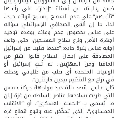
جملة من الرسائل إلى المسؤولين الإسرائيليين
ضمن إجاباته عن أسئلة “إلدار”، على رأسها
“تأنيبهم” على عدم السماح بتسليح قواته جيدا.
لذا، ما إن ألقى الصحافي الإسرائيلي سؤاله
على عباس بخصوص عدم وفائه بوعده توحيد
أجهزة الأمن ونزع سلاح المسلحين، حتى جاءت
إجابة عباس بنبرة حادة: “عندما طلبت من إسرائيل
المصادقة على إدخال السلاح قالوا اشترِ من
المافيا ومن المهرِّبين.. لم تُلبِّ إسرائيل أو
الولايات المتحدة أي طلب من طلباتي ودخلت
في نزاع مع التنظيم بيدين فارغتين”.
كان عباس يقصد بالتحديد مواجهة حركة حماس
التي طردت بسلاحها عناصر السلطة من غزة إبان
ما يُسمى بـ “الحسم العسكري”، أو “الانقلاب
الحمساوي”، الذي تمخَّض عنه وقوع قطاع غزة