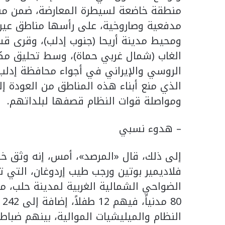
مدفعية وصاروخية، على رأسها مناطق عين لا
ومحيط مدينة أريحا (جنوب إدلب)، وقرى ق
الغاب (شمال غربي حماة)، وسط تحليق مكث
الروسي والإيراني في أجواء محافظة إدلب ا
الذي منع أبناء هذه المناطق من العودة إ
ومواصلة قوات النظام قصفها لبلداتهم.
– هدوء نسبي
إلى ذلك، قال «المرصد»، أمس، إنه وثق خل
فلاديمير بوتين ورجب طيب إردوغان، التي ت
النظام والميليشيات الموالية، بينهم ضباط.