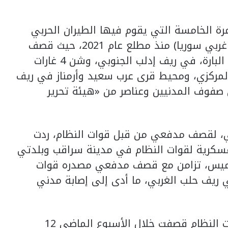
ة الخامسة التي يقوم فيها الطيران الحربي
الروسي باستهداف محافظة إدلب (شمال غربي سوريا) منذ مطلع عام 2021، حيث قصف
في الـ23 من الشهر الماضي محيط مدينة البارة، في ريف إدلب الجنوبي، وشن 4 غارات
مركزي، ومحيط قرى عرب سعيد وأرمناز في ريف
صفوف المدنيين وعناصر من «هيئة تحرير
ي، لقصف مدفعي من قبل قوات النظام، ردت
سكرية لقوات النظام في مدينة سراقب وبلدتي
خميس، تزامن مع قصف مدفعي مصدره قوات
ريف حلب الغربي، ما أدى إلى إصابة مدني
وأوضح ناشطون في محافظة إدلب أن قوات النظام قصفت خلال الأسبوع الماضي 12