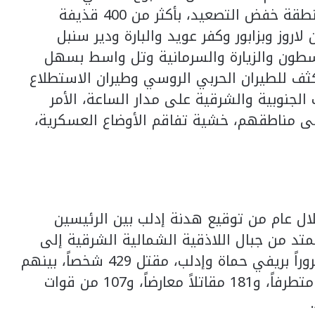
منطقة خاضعة لسيطرة المعارضة، ضمن منطقة خفض التصعيد، بأكثر من 400 قذيفة
روز وبزابور وكفر عويد والبارة ودير سنبل
سطون والزيارة والسرمانية وتل واسط بسهل
ف للطيران الحربي الروسي وطيران الاستطلاع
لجنوبية والشرقية على مدار الساعة، الأمر
لى مناطقهم، خشية تفاقم الأوضاع العسكرية،
ال عام من توقيع هدنة إدلب بين الرئيسين
متد من جبال اللاذقية الشمالية الشرقية إلى
الضواحي الشمالية الغربية لمدينة حلب، مروراً بريفي حماة وإدلب، مقتل 429 شخصاً، بينهم
80 مدنياً، فيهم 12 طفلاً، إضافة إلى 242 متطرفاً، و181 مقاتلاً معارضاً، و107 من قوات