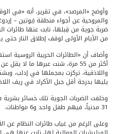
وأوضح «المرصد»، في تقرير، أنه «في الوقت
والمروحية عن أجواء منطقة (بوتين – إردوغ
ضربة جوية من قِبلها، نابت عنها طائرات ال
من الأيام الأولى لوقف إطلاق النار حتى ي
وأضاف أن «الطائرات الحربية الروسية اس
واللاذقية، تركزت بمجملها في إدلب، وبشك
يليها بدرجة أقل جبل الأكراد في ريف اللا
وخلفت الضربات الجوية تلك خسائر بشرية 
31 مدنياً، فيهم طفل واحد و6 مواطنات.
وعلى الرغم من غياب طائرات النظام عن الأجو
الميليشيات الموالية لها، نابت عنها هي 