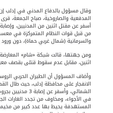
وقال مسؤول بالدفاع المدني في إدلب إ
المدفعية والصاروخية، صباح الجمعة، قرى ع
أسفر عن مقتل اثنين من المدنيين، وإصابة
من قبل قوات النظام المتمركزة في معسكر
والسرمانية (شمال غربي حماة)، دون ورود 
ومن جهتها، قالت شبكة «شام» المعارضة إ
اثنين، مقابل عدم سقوط قتلى بقصف معر
وأضاف المسؤول أن الطيران الحربي الرو
الانفجار على محافظة إدلب، حيث طال الق
الشمالي، وأسفر عن 
في الأجواء، ومخاوف من تجدد الغارات الجو
المستهدفة يحيط بها عدد كبير من مخيما