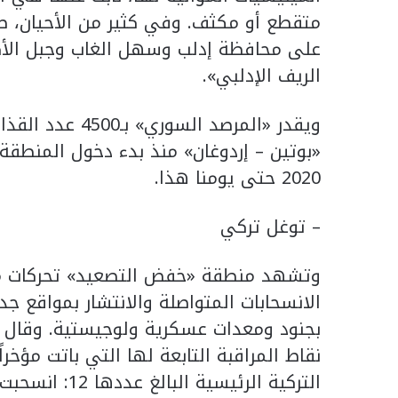
متقطع أو مكثف. وفي كثير من الأحيان، ص
على محافظة إدلب وسهل الغاب وجبل الأك
الريف الإدلبي».
ويقدر «المرصد ا
«بوتين – إردوغان» منذ بدء دخول المنطقة
2020 حتى يومنا هذا.
– توغل تركي
وتشهد منطقة «خفض التصعيد» تحركات مت
الانسحابات المتواصلة والانتشار بمواقع 
بجنود ومعدات عسكرية ولوجيستية. وقال «ا
نقاط المراقبة التابعة لها التي باتت مؤخر