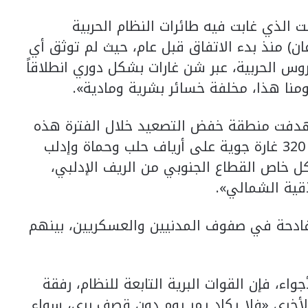
 الذي غابت فيه طائرات النظام الحربية
ان) منذ بدء الاتفاق قبل عام، حيث لم توثق أي
روس الحربية، عبر شن غارات بشكل دوري انطلاقاً
ومنا هذا، مخلفة خسائر بشرية ومادية».
تهدفت منطقة خفض التصعيد خلال الفترة هذه
أكثر من 55 مرة، شنت عبرها ما لا يقل عن 320 غارة جوية على أرياف حلب وحماة وإدلب
ل خاص القطاع الجنوبي من الريف الإدلبي،
ذقية الشمالي».
فادحة في صفوف المدنيين والعسكريين، بينهم
اء، فإن القوات البرية التابعة للنظام، رفقة
الأخرى «فلا يكاد يمر يوم دون قصف بري، سواء