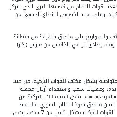
عدت قوات النظام من قصفها البري الذي يتركز
راد، وعلى وجه الخصوص القطاع الجنوبي من
لسوري» بـ4500 عدد القذائف والصواريخ على مناطق متفرقة من منطقة
 وقف إطلاق نار في الخامس من مارس (آذار)
واصلة بشكل مكثف للقوات التركية، من حيث
جديدة، وعمليات سحب واستقدام أرتال محملة
لمرصد»: «بما يخص الانسحابات التركية من
اً ضمن مناطق نفوذ النظام السوري، فالنقاط
التركية الرئيسية البالغ عددها 12: انسحبت القوات التركية بشكل كامل من 7 منها، وهي: