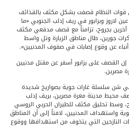
ن قوات النظام قصفت بشكل مكثف بالقذائف
ين لاروز وبزابور في ريف إدلب الجنوبي «ما
 آخرين بجروح، تزامناً مع قصف مدفعي مكثف
ات جورين، طال مناطق الزيارة وتل واسط
أنباء عن وقوع إصابات في صفوف المدنيين».
ن القصف على بزابور أسفر عن مقتل مدنيين
ة مصرين.
سي شن سلسلة غارات جوية بصواريخ شديدة
صف محيط مدينة معرة مصرين، بريف إدلب
إصابة 3 مدنيين بجروح، وسط تحليق مكثف للطيران الحربي الروسي
ية واستهداف المدنيين، لافتاً إلى أن المناطق
ت النازحين التي يتخوف من استهدافها ووقوع