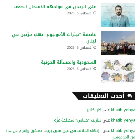
علي الزيدي في مواجهة الامتحان الصعب
أغسطس 6, 2026
عاصفة “نيترات الأمونيوم” تهبّ مرَّتَين في
لبنان
أغسطس 6, 2026
السعودية والمسألة الحوثية
أغسطس 6, 2026
أحدث التعليقات
khatib yehya
على
كاريكاتير
khatib yehya
على
تنازلت “حماس” لمصلحة غزّة
khatib yehya
على
إنهاء الخلاف في عين منين بريف دمشق وإفراج عن عدد
من الموقوفين