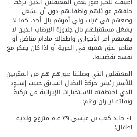
اضيفت للخبر صور بعض المعتقلين الذين تركت
خلفهم عوائلهم واطفالهم دون أن يشغل
وضعهم في غياب ولي أمرهم بال أحد، كما لا
يشغل مستقبلهم بال جلاوزة الإرهاب الذين لا
يهمهم أمر الأحوازي واطفاله مادام مناضل أو
مناصر لحق شعبه في الحرية أو اذا كان يفكر مع
نفسه بقضيته!.
المعتقلين التي وصلتنا صورهم هم من المقربين
للأسير رئيس حركة النضال السابق حبيب إسيوِد
الذي اختطفته الاستخبارات الإيرانية من تركية
ونقلته لإيران وهم:
١- خالد كعب بن عيسى ٣٩ عام متزوج ولديه
اطفال؛