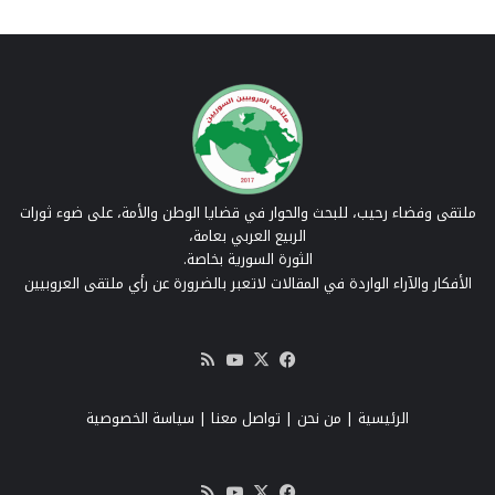
ملتقى وفضاء رحيب، للبحث والحوار في قضايا الوطن والأمة، على ضوء ثورات
الربيع العربي بعامة،
الثورة السورية بخاصة.
الأفكار والآراء الواردة في المقالات لاتعبر بالضرورة عن رأي ملتقى العروبيين
‫X
فيسبوك
‫YouTube
ملخص
الموقع
RSS
الرئيسية
|
من نحن
|
تواصل معنا
| سياسة الخصوصية
‫X
فيسبوك
‫YouTube
ملخص