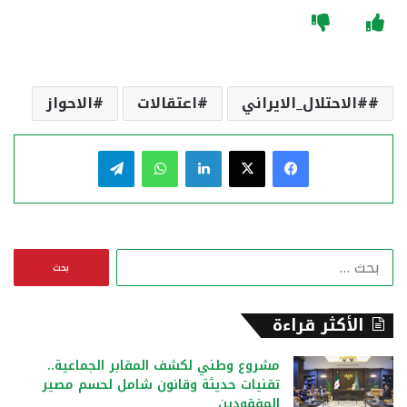
#الاحتلال_الايراني
اعتقالات
الاحواز
فيسبوك
‫X
لينكدإن
واتساب
تيلقرام
ا
ل
ب
ح
الأكثر قراءة
ث
ع
مشروع وطني لكشف المقابر الجماعية..
ن
تقنيات حديثة وقانون شامل لحسم مصير
:
المفقودين